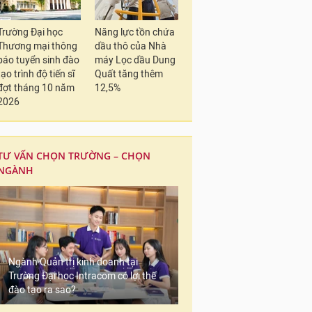
Trường Đại học
Năng lực tồn chứa
Thương mại thông
dầu thô của Nhà
báo tuyển sinh đào
máy Lọc dầu Dung
tạo trình độ tiến sĩ
Quất tăng thêm
đợt tháng 10 năm
12,5%
2026
TƯ VẤN CHỌN TRƯỜNG – CHỌN
NGÀNH
Ngành Quản trị kinh doanh tại
Trường Đại học Intracom có lợi thế
đào tạo ra sao?