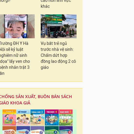
nói gì?
cao hơn lĩnh vực
khác
Trường ĐH Y Hà
Vụ bắt trẻ ngủ
Nội sẽ kỷ luật
trước nhà vệ sinh:
nghiêm nữ sinh
Chấm dứt hợp
"dọa" lấy ven cho
đồng lao động 2 cô
bệnh nhân trật 3
giáo
lần
CHỐNG SẢN XUẤT, BUÔN BÁN SÁCH
GIÁO KHOA GIẢ