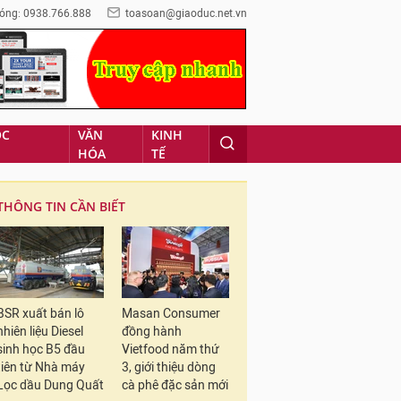
óng: 0938.766.888
toasoan@giaoduc.net.vn
ỌC
VĂN
KINH
HÓA
TẾ
THÔNG TIN CẦN BIẾT
BSR xuất bán lô
Masan Consumer
nhiên liệu Diesel
đồng hành
sinh học B5 đầu
Vietfood năm thứ
tiên từ Nhà máy
3, giới thiệu dòng
Lọc dầu Dung Quất
cà phê đặc sản mới