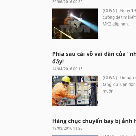
20/06/2016 00:32
(GDVN) - Ngày 19/
cường để tìm kiế
MK2 gặp nạn.
Phía sau cái vỗ vai dân của "n
đấy!
14/04/2016 00:15
(GDVN) - Dự báo 
tăng, dư luận đồn
muốn.
Hàng chục chuyến bay bị ảnh
19/03/2016 11:20