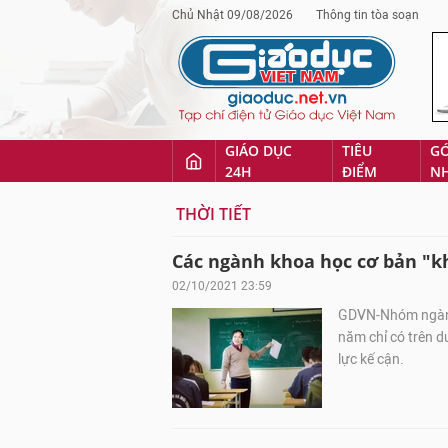
Chủ Nhật 09/08/2026
Thông tin tòa soạn
GIÁO DỤC
TIÊU
G
24H
ĐIỂM
N
THỜI TIẾT
Các ngành khoa học cơ bản "khá
02/10/2021 23:59
GDVN-Nhóm ngành 
năm chỉ có trên d
lực kế cận.