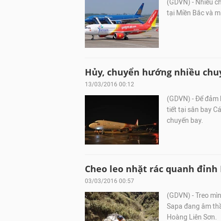
(GDVN) - Nhiều ch
tại Miền Bắc và m
Hủy, chuyển hướng nhiều chuyế
13/03/2016 00:12
(GDVN) - Để đảm 
tiết tại sân bay 
chuyến bay.
Cheo leo nhặt rác quanh đỉnh
03/03/2016 00:57
(GDVN) - Treo mìn
Sapa đang âm thầ
Hoàng Liên Sơn.