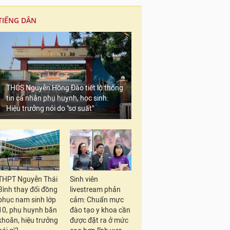
TIẾNG DÂN
THCS Nguyễn Hồng Đào tiết lộ thông
tin cá nhân phụ huynh, học sinh:
Hiệu trưởng nói do "sơ suất"
THPT Nguyễn Thái
Sinh viên
Bình thay đổi đồng
livestream phản
phục nam sinh lớp
cảm: Chuẩn mực
10, phụ huynh băn
đào tạo y khoa cần
khoăn, hiệu trưởng
được đặt ra ở mức