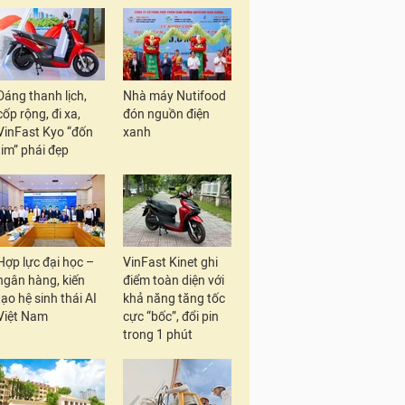
Dáng thanh lịch,
Nhà máy Nutifood
cốp rộng, đi xa,
đón nguồn điện
VinFast Kyo “đốn
xanh
tim” phái đẹp
Hợp lực đại học –
VinFast Kinet ghi
ngân hàng, kiến
điểm toàn diện với
tạo hệ sinh thái AI
khả năng tăng tốc
Việt Nam
cực “bốc”, đổi pin
trong 1 phút