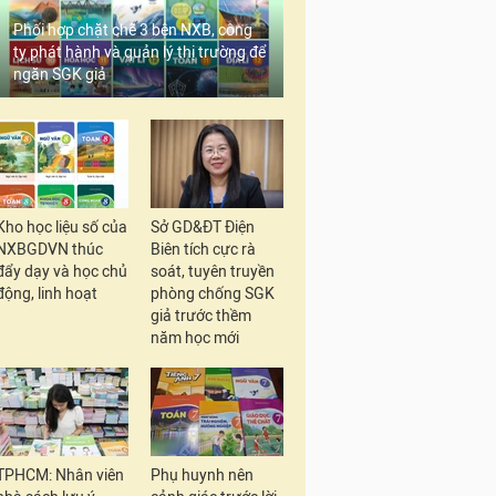
Phối hợp chặt chẽ 3 bên NXB, công
ty phát hành và quản lý thị trường để
ngăn SGK giả
Kho học liệu số của
Sở GD&ĐT Điện
NXBGDVN thúc
Biên tích cực rà
đẩy dạy và học chủ
soát, tuyên truyền
động, linh hoạt
phòng chống SGK
giả trước thềm
năm học mới
TPHCM: Nhân viên
Phụ huynh nên