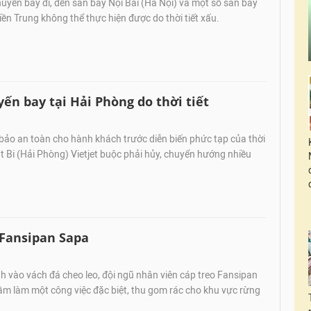
uyến bay đi, đến sân bay Nội Bài (Hà Nội) và một số sân bay
iền Trung không thể thực hiện được do thời tiết xấu.
n bay tại Hải Phòng do thời tiết
bảo an toàn cho hành khách trước diễn biến phức tạp của thời
Cát Bi (Hải Phòng) Vietjet buộc phải hủy, chuyển hướng nhiều
 Fansipan Sapa
h vào vách đá cheo leo, đội ngũ nhân viên cáp treo Fansipan
m làm một công việc đặc biệt, thu gom rác cho khu vực rừng