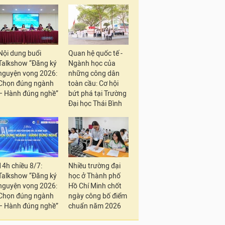
Nội dung buổi
Quan hệ quốc tế -
Talkshow “Đăng ký
Ngành học của
nguyện vọng 2026:
những công dân
Chọn đúng ngành
toàn cầu: Cơ hội
– Hành đúng nghề”
bứt phá tại Trường
Đại học Thái Bình
14h chiều 8/7:
Nhiều trường đại
Talkshow “Đăng ký
học ở Thành phố
nguyện vọng 2026:
Hồ Chí Minh chốt
Chọn đúng ngành
ngày công bố điểm
– Hành đúng nghề”
chuẩn năm 2026