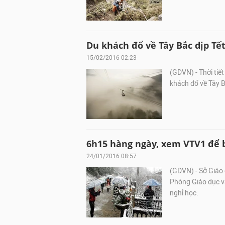
Du khách đổ về Tây Bắc dịp T
15/02/2016 02:23
(GDVN) - Thời tiết
khách đổ về Tây B
6h15 hàng ngày, xem VTV1 để b
24/01/2016 08:57
(GDVN) - Sở Giáo
Phòng Giáo dục và
nghỉ học.