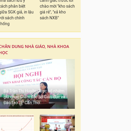
nhà sách lưu ý
cảnh giác trước lời
cách phân biệt
chào mời "kho sách
giữa SGK giả, in lậu
giá rẻ", "xả kho
với sách chính
sách NXB"
thống
CHÂN DUNG NHÀ GIÁO, NHÀ KHOA
HỌC
Bà Trần Thị Huyền được bổ nhiệm
giữ chức Giám đốc Sở Giáo dục và
Đào tạo TP Cần Thơ