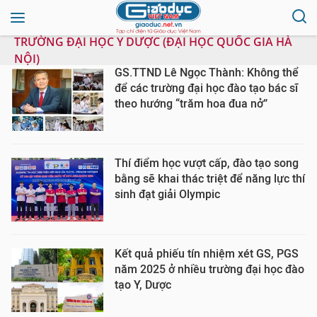
TRƯỜNG ĐẠI HỌC Y DƯỢC (ĐẠI HỌC QUỐC GIA HÀ
NỘI)
GS.TTND Lê Ngọc Thành: Không thể
để các trường đại học đào tạo bác sĩ
theo hướng “trăm hoa đua nở”
Thí điểm học vượt cấp, đào tạo song
bằng sẽ khai thác triệt để năng lực thí
sinh đạt giải Olympic
Kết quả phiếu tín nhiệm xét GS, PGS
năm 2025 ở nhiều trường đại học đào
tạo Y, Dược