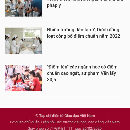
pháp y
Nhiều trường đào tạo Y, Dược đồng
loạt công bố điểm chuẩn năm 2022
"Điểm tên" các ngành học có điểm
chuẩn cao ngất, sư phạm Văn lấy
30,5
© Tạp chí điện tử Giáo dục Việt Nam
Cơ quan chủ quản
: Hiệp hội Các trường đại học, cao đẳng Việt Nam.
Giấy phép số 74/GP-BTTTT ngày 26/02/2020.