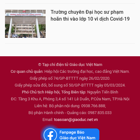
Trường chuyên Đại học sư phạm
hoãn thi vào lớp 10 vì dịch Covid-19
© Tạp chí điện tử Giáo dục Việt Nam
Cơ quan chủ quản
: Hiệp hội Các trường đại học, cao đẳng Việt Nam.
Giấy phép số 74/GP-BTTTT ngày 26/02/2020.
Giấy phép sửa đổi, bổ sung số 50/GP-BTTTT ngày 05/03/2024.
Phó Chủ tịch Hiệp hội, Tổng Biên tập
: Nguyễn Tiến Bình
ĐC: Tầng 3 Khu A, Phòng 3,4 số 141 Lê Duẩn, P.Cửa Nam, TP.Hà Nội
Liên hệ: Bộ phận nội dung: 0938.766.888;
Bộ phận Hành chính - Quảng cáo: 0987.835.033
Email:
toasoan@giaoduc.net.vn