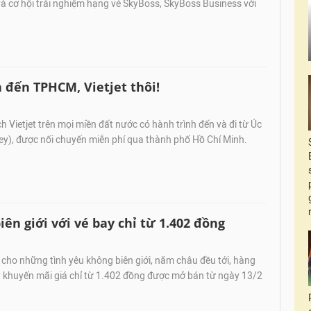
à cơ hội trải nghiệm hạng vé SkyBoss, SkyBoss Business với
a đến TPHCM, Vietjet thôi!
Vietjet trên mọi miền đất nước có hành trình đến và đi từ Úc
ey), được nối chuyến miễn phí qua thành phố Hồ Chí Minh.
ên giới với vé bay chỉ từ 1.402 đồng
ho những tình yêu không biên giới, năm châu đều tới, hàng
y khuyến mãi giá chỉ từ 1.402 đồng được mở bán từ ngày 13/2