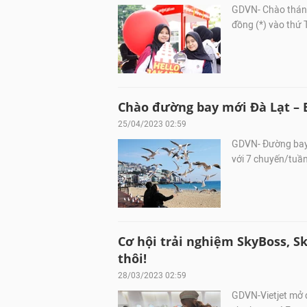
GDVN- Chào tháng
đồng (*) vào thứ 
Chào đường bay mới Đà Lạt – Bu
25/04/2023 02:59
GDVN- Đường bay 
với 7 chuyến/tuần,
Cơ hội trải nghiệm SkyBoss, Sk
thôi!
28/03/2023 02:59
GDVN-Vietjet mở đ