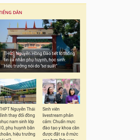
TIẾNG DÂN
THCS Nguyễn Hồng Đào tiết lộ thông
tin cá nhân phụ huynh, học sinh:
Hiệu trưởng nói do "sơ suất"
THPT Nguyễn Thái
Sinh viên
Bình thay đổi đồng
livestream phản
phục nam sinh lớp
cảm: Chuẩn mực
10, phụ huynh băn
đào tạo y khoa cần
khoăn, hiệu trưởng
được đặt ra ở mức