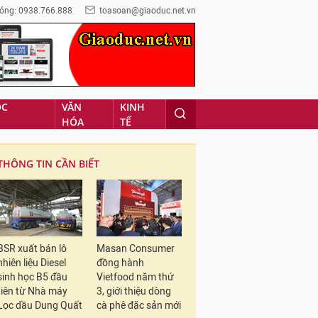
óng: 0938.766.888
toasoan@giaoduc.net.vn
ỌC
VĂN
KINH
HÓA
TẾ
THÔNG TIN CẦN BIẾT
BSR xuất bán lô
Masan Consumer
nhiên liệu Diesel
đồng hành
sinh học B5 đầu
Vietfood năm thứ
tiên từ Nhà máy
3, giới thiệu dòng
Lọc dầu Dung Quất
cà phê đặc sản mới