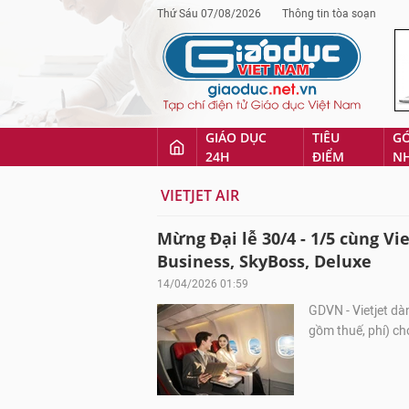
Thứ Sáu 07/08/2026
Thông tin tòa soạn
GIÁO DỤC
TIÊU
G
24H
ĐIỂM
N
VIETJET AIR
Mừng Đại lễ 30/4 - 1/5 cùng Vi
Business, SkyBoss, Deluxe
14/04/2026 01:59
GDVN - Vietjet dà
gồm thuế, phí) ch