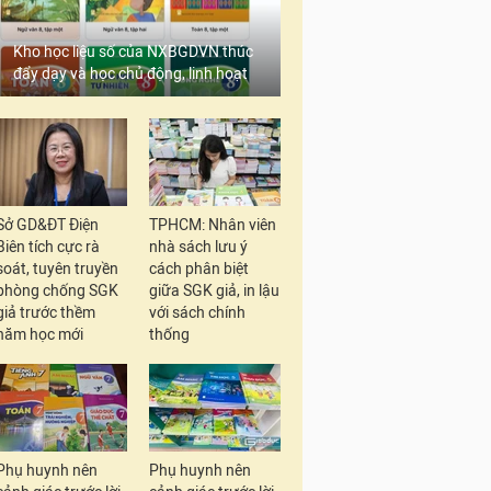
Kho học liệu số của NXBGDVN thúc
đẩy dạy và học chủ động, linh hoạt
Sở GD&ĐT Điện
TPHCM: Nhân viên
Biên tích cực rà
nhà sách lưu ý
soát, tuyên truyền
cách phân biệt
phòng chống SGK
giữa SGK giả, in lậu
giả trước thềm
với sách chính
năm học mới
thống
Phụ huynh nên
Phụ huynh nên