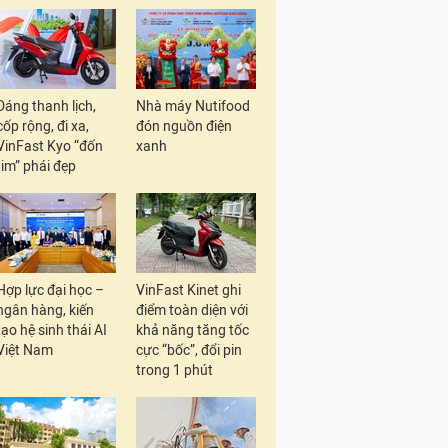
Dáng thanh lịch,
Nhà máy Nutifood
cốp rộng, đi xa,
đón nguồn điện
VinFast Kyo “đốn
xanh
tim” phái đẹp
Hợp lực đại học –
VinFast Kinet ghi
ngân hàng, kiến
điểm toàn diện với
tạo hệ sinh thái AI
khả năng tăng tốc
Việt Nam
cực “bốc”, đổi pin
trong 1 phút