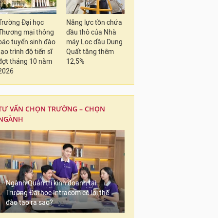
Trường Đại học
Năng lực tồn chứa
Thương mại thông
dầu thô của Nhà
báo tuyển sinh đào
máy Lọc dầu Dung
tạo trình độ tiến sĩ
Quất tăng thêm
đợt tháng 10 năm
12,5%
2026
TƯ VẤN CHỌN TRƯỜNG – CHỌN
NGÀNH
Ngành Quản trị kinh doanh tại
Trường Đại học Intracom có lợi thế
đào tạo ra sao?