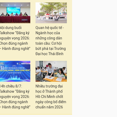
Nội dung buổi
Quan hệ quốc tế -
Talkshow “Đăng ký
Ngành học của
nguyện vọng 2026:
những công dân
Chọn đúng ngành
toàn cầu: Cơ hội
– Hành đúng nghề”
bứt phá tại Trường
Đại học Thái Bình
14h chiều 8/7:
Nhiều trường đại
Talkshow “Đăng ký
học ở Thành phố
nguyện vọng 2026:
Hồ Chí Minh chốt
Chọn đúng ngành
ngày công bố điểm
– Hành đúng nghề”
chuẩn năm 2026