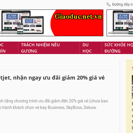
Đường dây n
ÓC
TRÁCH NHIỆM NÊU
DU
SỨC KHỎE H
HÌN
GƯƠNG
HỌC
ĐƯỜNG
etjet, nhận ngay ưu đãi giảm 20% giá vé
nh tặng chương trình ưu đãi giảm đến 20% giá vé (chưa bao
o hành khách chọn vé bay Business, SkyBoss, Deluxe.