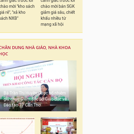
cảnh giác trước lời
cảnh giác trước lời
chào mời "kho sách
chào mời bán SGK
giá rẻ", "xả kho
giảm giá sâu, chiết
sách NXB"
khấu nhiều từ
mạng xã hội
CHÂN DUNG NHÀ GIÁO, NHÀ KHOA
HỌC
Bà Trần Thị Huyền được bổ nhiệm
giữ chức Giám đốc Sở Giáo dục và
Đào tạo TP Cần Thơ