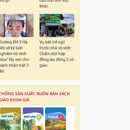
nói gì?
cao hơn lĩnh vực
khác
Trường ĐH Y Hà
Vụ bắt trẻ ngủ
Nội sẽ kỷ luật
trước nhà vệ sinh:
nghiêm nữ sinh
Chấm dứt hợp
"dọa" lấy ven cho
đồng lao động 2 cô
bệnh nhân trật 3
giáo
lần
CHỐNG SẢN XUẤT, BUÔN BÁN SÁCH
GIÁO KHOA GIẢ