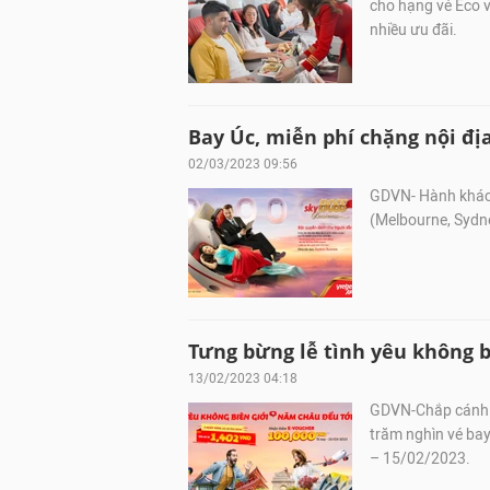
cho hạng vé Eco v
nhiều ưu đãi.
Bay Úc, miễn phí chặng nội đị
02/03/2023 09:56
GDVN- Hành khách 
(Melbourne, Sydn
Tưng bừng lễ tình yêu không bi
13/02/2023 04:18
GDVN-Chắp cánh c
trăm nghìn vé ba
– 15/02/2023.