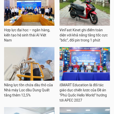
Hợp lực đại học – ngân hàng,
VinFast Kinet ghi điểm toàn
kiến tạo hệ sinh thái AI Việt
diện với khả năng tăng tốc cực
Nam
“bốc”, đổi pin trong 1 phút
Năng lực tồn chứa dầu thô của
iSMART Education là đối tác
Nhà máy Lọc dầu Dung Quất
giáo dục chiến lược của Đề án
tăng thêm 12,5%
"Phú Quốc Hello World" hướng
tới APEC 2027