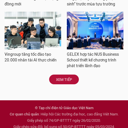
đồng mới
sinh” trước mùa tựu trường
Vingroup tăng tốc đào tạo
GELEX hợp tác NUS Business
20.000 nhân tài AI thực chiến
School thiết kế chương trình
phát triển lãnh đạo
XEM TIẾP
© Tạp chí điện tử Giáo dục Việt Nam
Cơ quan chủ quản
: Hiệp hội Các trường đại học, cao đẳng Việt Nam.
Giấy phép số 74/GP-BTTTT ngày 26/02/2020.
Giấy phép sửa đổi, bổ sung số 50/GP-BTTTT ngày 05/03/2024.