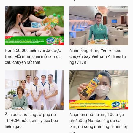
Hơn 350.000 niềm vui đã được
Nhãn lồng Hưng Yên lên các
trao: Mỗi nhãn chai mở ra một
chuyến bay Vietnam Airlines từ
câu chuyện rất thật
ngày 1/8
Ăn vào là nôn, người phụ nữ
Nhận tin nhắn trúng 100 triệu
TP.HCM mắc bệnh lý tiêu hóa
nhờ uống Number 1 giữa ca
hiếm gặp
làm, nữ công nhân nghĩ mình bị
lừa