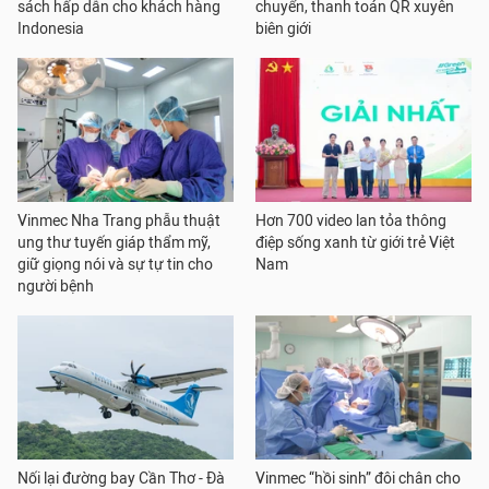
sách hấp dẫn cho khách hàng
chuyển, thanh toán QR xuyên
Indonesia
biên giới
Vinmec Nha Trang phẫu thuật
Hơn 700 video lan tỏa thông
ung thư tuyến giáp thẩm mỹ,
điệp sống xanh từ giới trẻ Việt
giữ giọng nói và sự tự tin cho
Nam
người bệnh
Nối lại đường bay Cần Thơ - Đà
Vinmec “hồi sinh” đôi chân cho