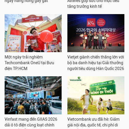
ngày nắng nóng gay gắt
Airlines góp sức cho mục tiêu
tăng trưởng kinh tế
Một ngày trải nghiệm
Vietjet giành chiến thắng lớn với
Techcombank OneU tại Bưu
bộ ba danh hiệu tại Giải thưởng
điện TP.HCM
người tiêu dùng Hàn Quốc 2026
Vinfast mang đến GIIAS 2026
Vietcombank ưu đãi hè: Giảm
dải ô tô điện cùng loạt chính
giá nội địa, quốc tế, chi phí di