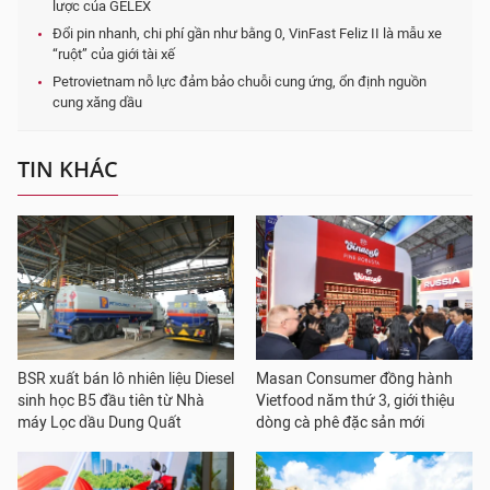
lược của GELEX
Đổi pin nhanh, chi phí gần như bằng 0, VinFast Feliz II là mẫu xe
“ruột” của giới tài xế
Petrovietnam nỗ lực đảm bảo chuỗi cung ứng, ổn định nguồn
cung xăng dầu
TIN KHÁC
BSR xuất bán lô nhiên liệu Diesel
Masan Consumer đồng hành
sinh học B5 đầu tiên từ Nhà
Vietfood năm thứ 3, giới thiệu
máy Lọc dầu Dung Quất
dòng cà phê đặc sản mới