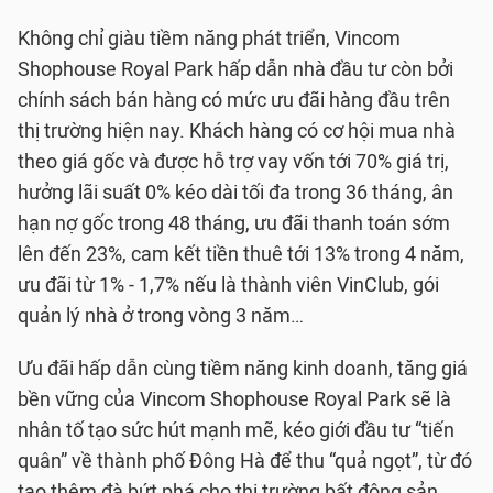
Không chỉ giàu tiềm năng phát triển, Vincom
Shophouse Royal Park hấp dẫn nhà đầu tư còn bởi
chính sách bán hàng có mức ưu đãi hàng đầu trên
thị trường hiện nay. Khách hàng có cơ hội mua nhà
theo giá gốc và được hỗ trợ vay vốn tới 70% giá trị,
hưởng lãi suất 0% kéo dài tối đa trong 36 tháng, ân
hạn nợ gốc trong 48 tháng, ưu đãi thanh toán sớm
lên đến 23%, cam kết tiền thuê tới 13% trong 4 năm,
ưu đãi từ 1% - 1,7% nếu là thành viên VinClub, gói
quản lý nhà ở trong vòng 3 năm…
Ưu đãi hấp dẫn cùng tiềm năng kinh doanh, tăng giá
bền vững của Vincom Shophouse Royal Park sẽ là
nhân tố tạo sức hút mạnh mẽ, kéo giới đầu tư “tiến
quân” về thành phố Đông Hà để thu “quả ngọt”, từ đó
tạo thêm đà bứt phá cho thị trường bất động sản