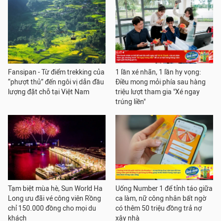
Fansipan - Từ điểm trekking của
1 lần xé nhãn, 1 lần hy vọng:
“phượt thủ” đến ngôi vị dẫn đầu
Điều mong mỏi phía sau hàng
lượng đặt chỗ tại Việt Nam
triệu lượt tham gia "Xé ngay
trúng liền"
Tạm biệt mùa hè, Sun World Ha
Uống Number 1 để tỉnh táo giữa
Long ưu đãi vé công viên Rồng
ca làm, nữ công nhân bất ngờ
chỉ 150.000 đồng cho mọi du
có thêm 50 triệu đồng trả nợ
khách
xây nhà