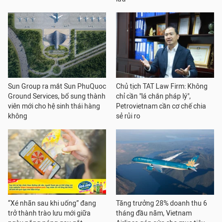
Sun Group ra mắt Sun PhuQuoc
Chủ tịch TAT Law Firm: Không
Ground Services, bổ sung thành
chỉ cần "lá chắn pháp lý",
viên mới cho hệ sinh thái hàng
Petrovietnam cần cơ chế chia
không
sẻ rủi ro
“Xé nhãn sau khi uống” đang
Tăng trưởng 28% doanh thu 6
trở thành trào lưu mới giữa
tháng đầu năm, Vietnam