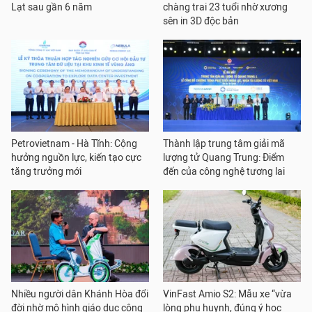
Lạt sau gần 6 năm
chàng trai 23 tuổi nhờ xương
sên in 3D độc bản
Petrovietnam - Hà Tĩnh: Cộng
Thành lập trung tâm giải mã
hưởng nguồn lực, kiến tạo cực
lượng tử Quang Trung: Điểm
tăng trưởng mới
đến của công nghệ tương lai
Nhiều người dân Khánh Hòa đổi
VinFast Amio S2: Mẫu xe “vừa
đời nhờ mô hình giáo dục cộng
lòng phụ huynh, đúng ý học