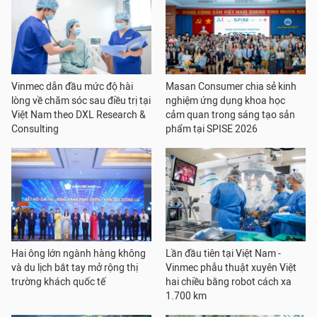
Vinmec dẫn đầu mức độ hài
Masan Consumer chia sẻ kinh
lòng về chăm sóc sau điều trị tại
nghiệm ứng dụng khoa học
Việt Nam theo DXL Research &
cảm quan trong sáng tạo sản
Consulting
phẩm tại SPISE 2026
Hai ông lớn ngành hàng không
Lần đầu tiên tại Việt Nam -
và du lịch bắt tay mở rộng thị
Vinmec phẫu thuật xuyên Việt
trường khách quốc tế
hai chiều bằng robot cách xa
1.700 km