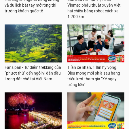
và du lịch bắt tay mở rộng thị
Vinmec phẫu thuật xuyên Việt
trường khách quốc tế
hai chiều bằng robot cách xa
1.700 km
Fansipan - Từ điểm trekking của
1 lần xé nhãn, 1 lần hy vọng:
“phượt thủ” đến ngôi vị dẫn đầu
Điều mong mỏi phía sau hàng
lượng đặt chỗ tại Việt Nam
triệu lượt tham gia "Xé ngay
trúng liền"