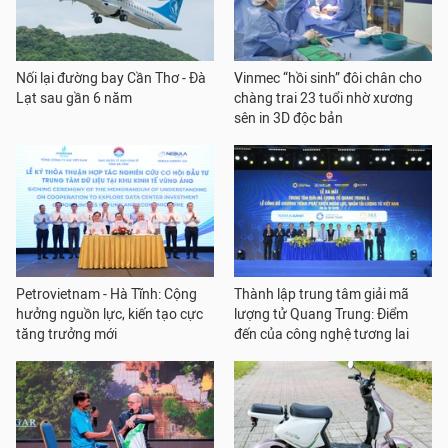
Nối lại đường bay Cần Thơ - Đà
Vinmec “hồi sinh” đôi chân cho
Lạt sau gần 6 năm
chàng trai 23 tuổi nhờ xương
sên in 3D độc bản
Petrovietnam - Hà Tĩnh: Cộng
Thành lập trung tâm giải mã
hưởng nguồn lực, kiến tạo cực
lượng tử Quang Trung: Điểm
tăng trưởng mới
đến của công nghệ tương lai