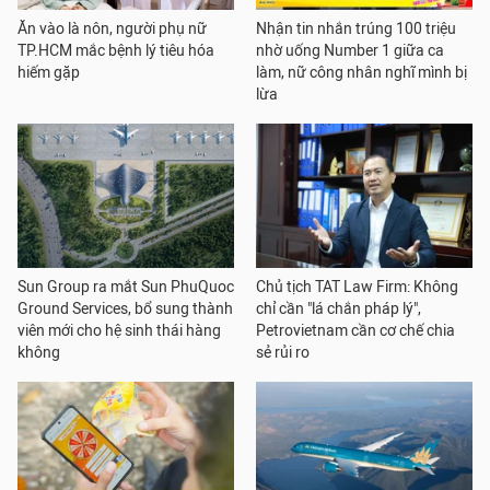
Ăn vào là nôn, người phụ nữ
Nhận tin nhắn trúng 100 triệu
TP.HCM mắc bệnh lý tiêu hóa
nhờ uống Number 1 giữa ca
hiếm gặp
làm, nữ công nhân nghĩ mình bị
lừa
Sun Group ra mắt Sun PhuQuoc
Chủ tịch TAT Law Firm: Không
Ground Services, bổ sung thành
chỉ cần "lá chắn pháp lý",
viên mới cho hệ sinh thái hàng
Petrovietnam cần cơ chế chia
không
sẻ rủi ro