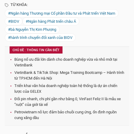
TỪ KHÓA:
#Ngân hàng Thương mại Cổ phần Đầu tư và Phát triển Việt Nam
#BIDV
#Ngân hàng Phát triển châu Á
#bà Nguyễn Thị Kim Phượng
#hành trình chuyển đổi xanh của BIDV
CHỦ ĐỀ : THÔNG TIN CẦN BIẾT
Bùng nổ ưu đãi lớn dành cho doanh nghiệp vừa và nhỏ mới tại
VietinBank
VietinBank & TikTok Shop: Mega Training Bootcamp – Hành trình
từ TP.HCM đến Hà Nội
Triển khai văn hóa doanh nghiệp toàn hệ thống là dự án chiến
lược của GELEX
Đổi pin nhanh, chi phí gần như bằng 0, VinFast Feliz II là mẫu xe
“ruột” của giới tài xế
Petrovietnam nỗ lực đảm bảo chuỗi cung ứng, ổn định nguồn
cung xăng dầu