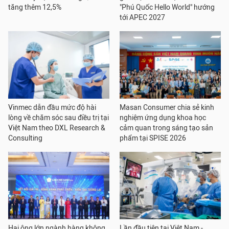
tăng thêm 12,5%
"Phú Quốc Hello World" hướng
tới APEC 2027
Vinmec dẫn đầu mức độ hài
Masan Consumer chia sẻ kinh
lòng về chăm sóc sau điều trị tại
nghiệm ứng dụng khoa học
Việt Nam theo DXL Research &
cảm quan trong sáng tạo sản
Consulting
phẩm tại SPISE 2026
Hai ông lớn ngành hàng không
Lần đầu tiên tại Việt Nam -