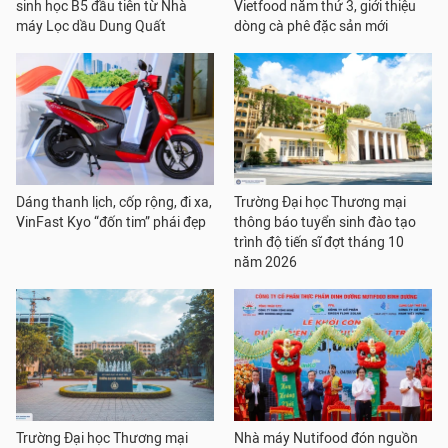
sinh học B5 đầu tiên từ Nhà
Vietfood năm thứ 3, giới thiệu
máy Lọc dầu Dung Quất
dòng cà phê đặc sản mới
Dáng thanh lịch, cốp rộng, đi xa,
Trường Đại học Thương mại
VinFast Kyo “đốn tim” phái đẹp
thông báo tuyển sinh đào tạo
trình độ tiến sĩ đợt tháng 10
năm 2026
Trường Đại học Thương mại
Nhà máy Nutifood đón nguồn