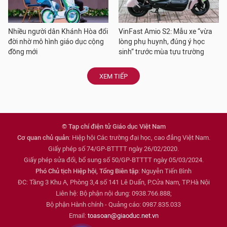
Nhiều người dân Khánh Hòa đổi
VinFast Amio S2: Mẫu xe “vừa
đời nhờ mô hình giáo dục cộng
lòng phụ huynh, đúng ý học
đồng mới
sinh” trước mùa tựu trường
XEM TIẾP
© Tạp chí điện tử Giáo dục Việt Nam
Cơ quan chủ quản
: Hiệp hội Các trường đại học, cao đẳng Việt Nam.
Giấy phép số 74/GP-BTTTT ngày 26/02/2020.
Giấy phép sửa đổi, bổ sung số 50/GP-BTTTT ngày 05/03/2024.
Phó Chủ tịch Hiệp hội, Tổng Biên tập
: Nguyễn Tiến Bình
ĐC: Tầng 3 Khu A, Phòng 3,4 số 141 Lê Duẩn, P.Cửa Nam, TP.Hà Nội
Liên hệ: Bộ phận nội dung: 0938.766.888;
Bộ phận Hành chính - Quảng cáo: 0987.835.033
Email:
toasoan@giaoduc.net.vn