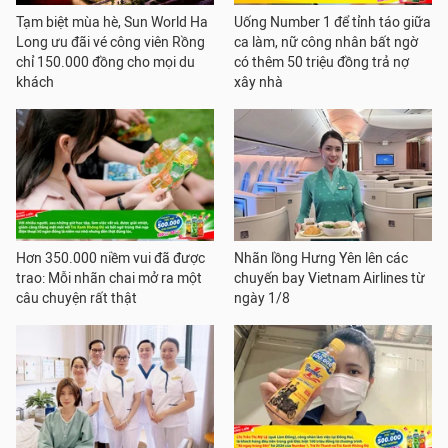
Tạm biệt mùa hè, Sun World Ha
Uống Number 1 để tỉnh táo giữa
Long ưu đãi vé công viên Rồng
ca làm, nữ công nhân bất ngờ
chỉ 150.000 đồng cho mọi du
có thêm 50 triệu đồng trả nợ
khách
xây nhà
Hơn 350.000 niềm vui đã được
Nhãn lồng Hưng Yên lên các
trao: Mỗi nhãn chai mở ra một
chuyến bay Vietnam Airlines từ
câu chuyện rất thật
ngày 1/8