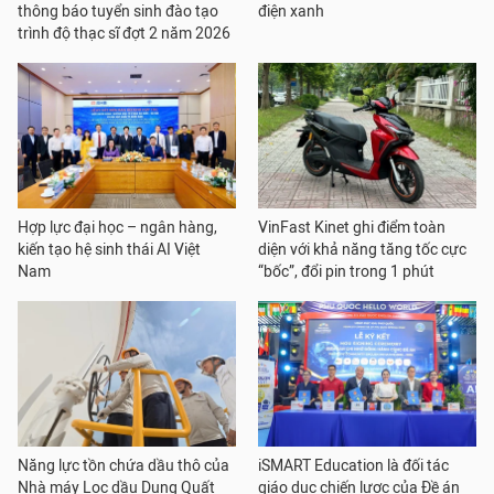
thông báo tuyển sinh đào tạo
điện xanh
trình độ thạc sĩ đợt 2 năm 2026
Hợp lực đại học – ngân hàng,
VinFast Kinet ghi điểm toàn
kiến tạo hệ sinh thái AI Việt
diện với khả năng tăng tốc cực
Nam
“bốc”, đổi pin trong 1 phút
Năng lực tồn chứa dầu thô của
iSMART Education là đối tác
Nhà máy Lọc dầu Dung Quất
giáo dục chiến lược của Đề án