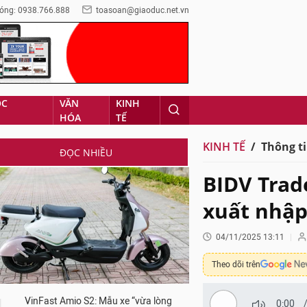
óng: 0938.766.888
toasoan@giaoduc.net.vn
ỌC
VĂN
KINH
HÓA
TẾ
KINH TẾ
Thông ti
ĐỌC NHIỀU
BIDV Trad
xuất nhập
04/11/2025 13:11
Theo dõi trên
VinFast Amio S2: Mẫu xe “vừa lòng
0:00