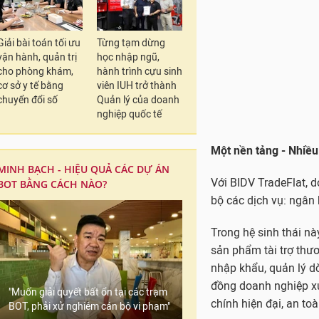
Trong hệ sinh thái này
Giải bài toán tối ưu
Từng tạm dừng
sản phẩm tài trợ thươ
vận hành, quản trị
học nhập ngũ,
nhập khẩu, quản lý d
cho phòng khám,
hành trình cựu sinh
đồng doanh nghiệp xu
cơ sở y tế bằng
viên IUH trở thành
chính hiện đại, an toà
chuyển đổi số
Quản lý của doanh
nghiệp quốc tế
Thời gian tới, BIDV sẽ
chính mới trên hệ thố
diện, thuận tiện và 
MINH BẠCH - HIỆU QUẢ CÁC DỰ ÁN
nghiệp Việt Nam trên 
BOT BẰNG CÁCH NÀO?
Nhân dịp ra mắt BIDV
nhân thuộc doanh ngh
mọi nơi, đảm bảo an t
máy tính bảng… kết nố
nghiệm giao dịch số t
"Muốn giải quyết bất ổn tại các trạm
BOT, phải xử nghiêm cán bộ vi phạm"
Để biết thêm thông ti