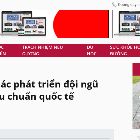
Đường dây n
ÓC
TRÁCH NHIỆM NÊU
DU
SỨC KHỎE H
HÌN
GƯƠNG
HỌC
ĐƯỜNG
ác phát triển đội ngũ
êu chuẩn quốc tế