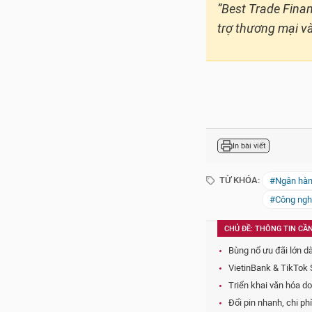
CHỦ ĐỀ: THÔNG TIN CẦN
Bùng nổ ưu đãi lớn d
VietinBank & TikTok
Triển khai văn hóa d
Đổi pin nhanh, chi phí
Petrovietnam nỗ lực
CÁC TIN KHÁC
Nhà máy Nutifood đón 