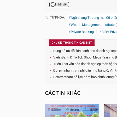
In bài viết
TỪ KHÓA:
#Ngân hàng Thương mại Cổ phần 
#Wealth Management Institute 
#Private Banking
#BIDV Priv
CHỦ ĐỀ: THÔNG TIN CẦN BIẾT
Bùng nổ ưu đãi lớn dành cho doanh nghiệp 
VietinBank & TikTok Shop: Mega Training 
Triển khai văn hóa doanh nghiệp toàn hệ t
Đổi pin nhanh, chi phí gần như bằng 0, VinFas
Petrovietnam nỗ lực đảm bảo chuỗi cung ứ
CÁC TIN KHÁC