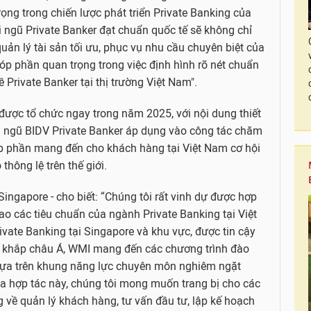
rọng trong chiến lược phát triển Private Banking của
ội ngũ Private Banker đạt chuẩn quốc tế sẽ không chỉ
ản lý tài sản tối ưu, phục vụ nhu cầu chuyên biệt của
p phần quan trọng trong việc định hình rõ nét chuẩn
Private Banker tại thị trường Việt Nam".
được tổ chức ngay trong năm 2025, với nội dung thiết
đội ngũ BIDV Private Banker áp dụng vào công tác chăm
góp phần mang đến cho khách hàng tại Việt Nam cơ hội
thông lệ trên thế giới.
ngapore - cho biết: “Chúng tôi rất vinh dự được hợp
o các tiêu chuẩn của ngành Private Banking tại Việt
vate Banking tại Singapore và khu vực, được tin cậy
ên khắp châu Á, WMI mang đến các chương trình đào
dựa trên khung năng lực chuyên môn nghiêm ngặt
a hợp tác này, chúng tôi mong muốn trang bị cho các
 về quản lý khách hàng, tư vấn đầu tư, lập kế hoạch