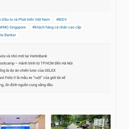
Đầu tư và Phát triển Việt Nam
#BIDV
(WMI) Singapore
#khách hàng cá nhân cao cấp
ate Banker
vừa và nhỏ mới tại VietinBank
Bootcamp – Hành trình từ TP.HCM đến Hà Nội
hống là dự án chiến lược của GELEX
t Feliz II là mẫu xe “ruột” của giới tài xế
ng, ổn định nguồn cung xăng dầu