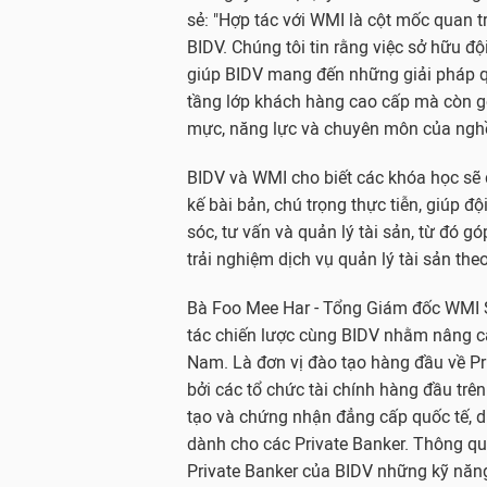
sẻ: "Hợp tác với WMI là cột mốc quan t
BIDV. Chúng tôi tin rằng việc sở hữu đ
giúp BIDV mang đến những giải pháp qu
tầng lớp khách hàng cao cấp mà còn gó
mực, năng lực và chuyên môn của nghề 
BIDV và WMI cho biết các khóa học sẽ 
kế bài bản, chú trọng thực tiễn, giúp 
sóc, tư vấn và quản lý tài sản, từ đó 
trải nghiệm dịch vụ quản lý tài sản theo 
Bà Foo Mee Har - Tổng Giám đốc WMI Si
tác chiến lược cùng BIDV nhằm nâng ca
Nam. Là đơn vị đào tạo hàng đầu về Pri
bởi các tổ chức tài chính hàng đầu tr
tạo và chứng nhận đẳng cấp quốc tế, 
dành cho các Private Banker. Thông qu
Private Banker của BIDV những kỹ năng