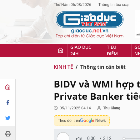
Thứ Năm 06/08/2026
Thông tin tòa soạn
GIÁO DỤC
TIÊU
G
24H
ĐIỂM
N
KINH TẾ
Thông tin cần biết
BIDV và WMI hợp t
Private Banker ti
05/11/2025 04:14
Thu Giang
Theo dõi trên
0:00
/
3:12