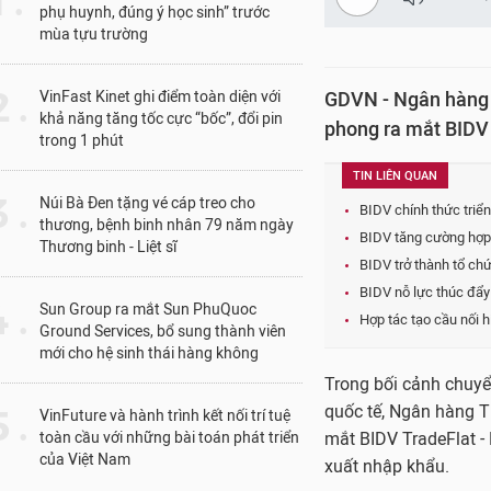
1 .
phụ huynh, đúng ý học sinh” trước
mùa tựu trường
 .
VinFast Kinet ghi điểm toàn diện với
GDVN - Ngân hàng 
khả năng tăng tốc cực “bốc”, đổi pin
phong ra mắt BIDV 
trong 1 phút
TIN LIÊN QUAN
 .
Núi Bà Đen tặng vé cáp treo cho
BIDV chính thức triể
thương, bệnh binh nhân 79 năm ngày
BIDV tăng cường hợp 
Thương binh - Liệt sĩ
BIDV trở thành tổ c
BIDV nỗ lực thúc đẩy 
 .
Sun Group ra mắt Sun PhuQuoc
Hợp tác tạo cầu nối 
Ground Services, bổ sung thành viên
mới cho hệ sinh thái hàng không
Trong bối cảnh chuyể
quốc tế, Ngân hàng T
 .
VinFuture và hành trình kết nối trí tuệ
toàn cầu với những bài toán phát triển
mắt BIDV TradeFlat - 
của Việt Nam
xuất nhập khẩu.