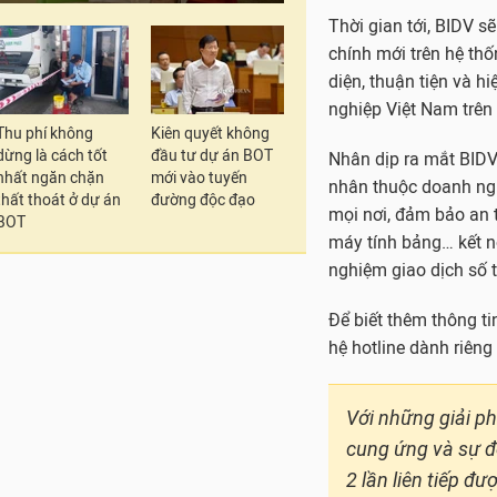
hệ hotline dành riên
Với những giải ph
cung ứng và sự đó
Thu phí không
Kiên quyết không
dừng là cách tốt
đầu tư dự án BOT
2 lần liên tiếp đ
nhất ngăn chặn
mới vào tuyến
“Best Trade Fina
thất thoát ở dự án
đường độc đạo
trợ thương mại và
BOT
In bài viết
TỪ KHÓA:
#Ngân hàng
#Công ngh