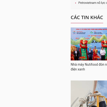
điện xanh
Năng lực tồn chứa dầu 
Nhà máy Lọc dầu Dung 
tăng thêm 12,5%
Masan Consumer chia sẻ