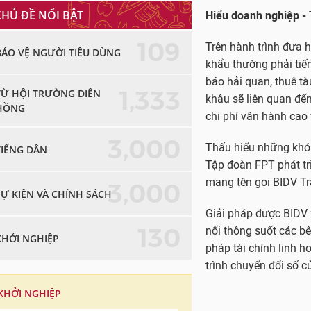
CHỦ ĐỀ NỔI BẬT
Hiểu doanh nghiệp - 
109
Trên hành trình đưa h
BẢO VỆ NGƯỜI TIÊU DÙNG
khẩu thường phải tiến
báo hải quan, thuê t
1,333
TỪ HỘI TRƯỜNG DIÊN
khâu sẽ liên quan đến 
HỒNG
chi phí vận hành cao 
3,000
Thấu hiểu những khó 
TIẾNG DÂN
Tập đoàn FPT phát tri
mang tên gọi BIDV Tr
3,000
SỰ KIỆN VÀ CHÍNH SÁCH
Giải pháp được BIDV 
130
nối thông suốt các bê
KHỞI NGHIỆP
pháp tài chính linh h
trình chuyển đổi số 
KHỞI NGHIỆP