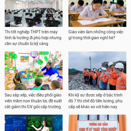
Thi tốt nghiệp THPT trên máy
Giáo viên làm những công việc
tính là hướng đi phù hợp nhưng
gì trong thời gian nghỉ hè?
cần sự chuẩn bị kỹ càng
Sau sắp xếp, việc điều phối giáo
Khi kỹ sư được xếp ở bậc trình
viên mầm non thuận lợi, đề xuất
độ 7 thì chế độ tiền lương, phụ
cắt giảm thi GV giỏi cấp trường
cấp sẽ khác so với hiện nay