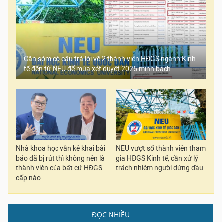
Cần sớm có câu trả lời về 2 thành viên HĐGS ngành Kinh
tế đến từ NEU để mùa xét duyệt 2025 minh bạch
Nhà khoa học vẫn kê khai bài
NEU vượt số thành viên tham
báo đã bị rút thì không nên là
gia HĐGS Kinh tế, cần xử lý
thành viên của bất cứ HĐGS
trách nhiệm người đứng đầu
cấp nào
ĐỌC NHIỀU