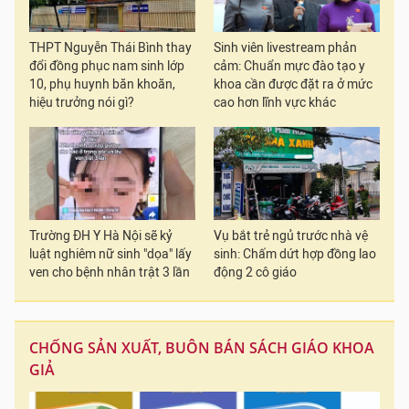
THPT Nguyễn Thái Bình thay
Sinh viên livestream phản
đổi đồng phục nam sinh lớp
cảm: Chuẩn mực đào tạo y
10, phụ huynh băn khoăn,
khoa cần được đặt ra ở mức
hiệu trưởng nói gì?
cao hơn lĩnh vực khác
Trường ĐH Y Hà Nội sẽ kỷ
Vụ bắt trẻ ngủ trước nhà vệ
luật nghiêm nữ sinh "dọa" lấy
sinh: Chấm dứt hợp đồng lao
ven cho bệnh nhân trật 3 lần
động 2 cô giáo
CHỐNG SẢN XUẤT, BUÔN BÁN SÁCH GIÁO KHOA
GIẢ