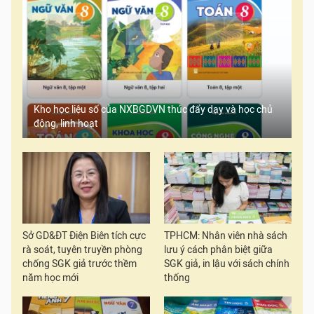
Kho học liệu số của NXBGDVN thúc đẩy dạy và học chủ
động, linh hoạt
Sở GD&ĐT Điện Biên tích cực
TPHCM: Nhân viên nhà sách
rà soát, tuyên truyền phòng
lưu ý cách phân biệt giữa
chống SGK giả trước thềm
SGK giả, in lậu với sách chính
năm học mới
thống