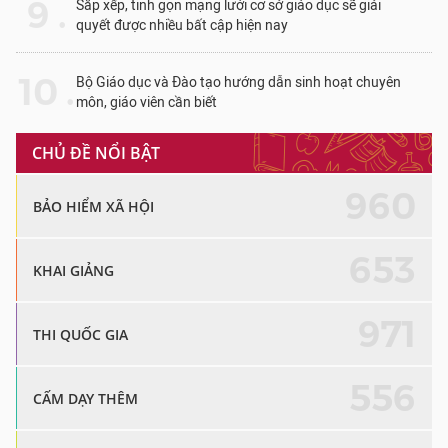
9 .
Sắp xếp, tinh gọn mạng lưới cơ sở giáo dục sẽ giải
quyết được nhiều bất cập hiện nay
10 .
Bộ Giáo dục và Đào tạo hướng dẫn sinh hoạt chuyên
môn, giáo viên cần biết
CHỦ ĐỀ NỔI BẬT
960
BẢO HIỂM XÃ HỘI
653
KHAI GIẢNG
971
THI QUỐC GIA
556
CẤM DẠY THÊM