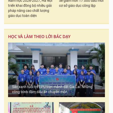
Năm học 2026-2027, Hà Nội
Sẽ giảm hơn 17.000 đầu mối
triển khai đồng bộ nhiều giải
cơ sở giáo dục công lập
pháp nâng cao chất lượng
giáo dục toàn diện
HỌC VÀ LÀM THEO LỜI BÁC DẠY
Sắc xanh tuổi trẻ EPU trên mảnh đất Gia Lai: Những
công trình đậm dấu ấn chuyên môn