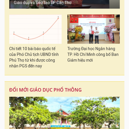
Giáo dục và Đào tạo TP Cần Thơ
Chi tiết 10 bài báo quốc tế
Trường Đại học Ngân hàng
của Phó Chủ tịch UBND tỉnh
TP. Hồ Chí Minh công bố Ban
Phú Thọ từ khi được công
Giám hiệu mới
nhận PGS đến nay
ĐỔI MỚI GIÁO DỤC PHỔ THÔNG