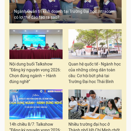
Ngành Quản trị kinh doanh tại Trường Đại học Intracom
có lợi thế đào tạo ra sao?
Nội dung buổi Talkshow
Quan hệ quốc tế - Ngành học
“Đăng ký nguyện vọng 2026:
của những công dân toàn
Chọn đúng ngành – Hành
cầu: Cơ hội bứt phá tại
đúng nghề”
Trường Đại học Thái Bình
14h chiều 8/7: Talkshow
Nhiều trường đại học ở
“Đăng ký nguyện vọng 2026:
Thành phố Hồ Chí Minh chốt