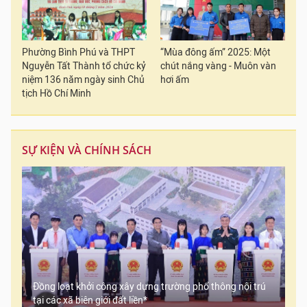
Phường Bình Phú và THPT
“Mùa đông ấm” 2025: Một
Nguyễn Tất Thành tổ chức kỷ
chút nắng vàng - Muôn vàn
niệm 136 năm ngày sinh Chủ
hơi ấm
tịch Hồ Chí Minh
SỰ KIỆN VÀ CHÍNH SÁCH
Đồng loạt khởi công xây dựng trường phổ thông nội trú
tại các xã biên giới đất liền*