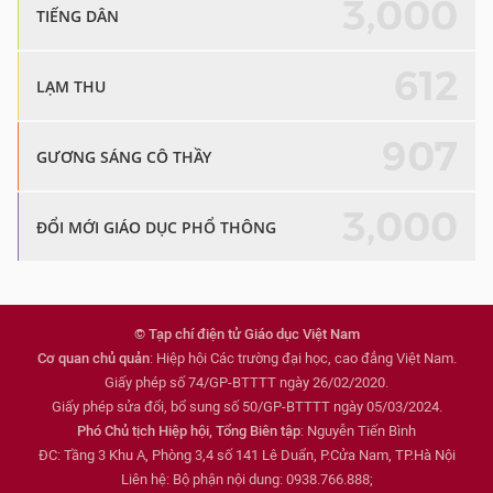
3,000
TIẾNG DÂN
612
LẠM THU
907
GƯƠNG SÁNG CÔ THẦY
3,000
ĐỔI MỚI GIÁO DỤC PHỔ THÔNG
© Tạp chí điện tử Giáo dục Việt Nam
Cơ quan chủ quản
: Hiệp hội Các trường đại học, cao đẳng Việt Nam.
Giấy phép số 74/GP-BTTTT ngày 26/02/2020.
Giấy phép sửa đổi, bổ sung số 50/GP-BTTTT ngày 05/03/2024.
Phó Chủ tịch Hiệp hội, Tổng Biên tập
: Nguyễn Tiến Bình
ĐC: Tầng 3 Khu A, Phòng 3,4 số 141 Lê Duẩn, P.Cửa Nam, TP.Hà Nội
Liên hệ: Bộ phận nội dung: 0938.766.888;