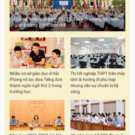
Quảng Trị dự kiến giảm 55,23% đầu mối trường học, tinh
giản khoảng 3.660 biên chế
Nhiều cơ sở giáo dục ở Hải
Thi tốt nghiệp THPT trên máy
Phòng nỗ lực đưa Tiếng Anh
tính là hướng đi phù hợp
thành ngôn ngữ thứ 2 trong
nhưng cần sự chuẩn bị kỹ
trường học
càng