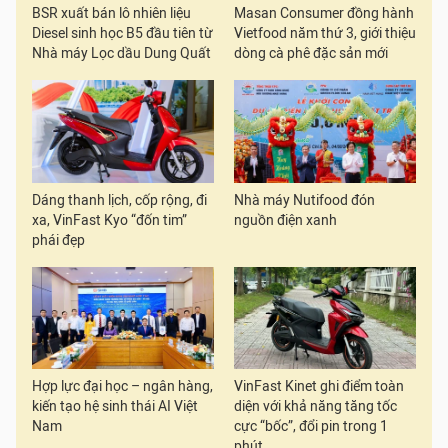
BSR xuất bán lô nhiên liệu
Masan Consumer đồng hành
Diesel sinh học B5 đầu tiên từ
Vietfood năm thứ 3, giới thiệu
Nhà máy Lọc dầu Dung Quất
dòng cà phê đặc sản mới
Dáng thanh lịch, cốp rộng, đi
Nhà máy Nutifood đón
xa, VinFast Kyo “đốn tim”
nguồn điện xanh
phái đẹp
Hợp lực đại học – ngân hàng,
VinFast Kinet ghi điểm toàn
kiến tạo hệ sinh thái AI Việt
diện với khả năng tăng tốc
Nam
cực “bốc”, đổi pin trong 1
phút