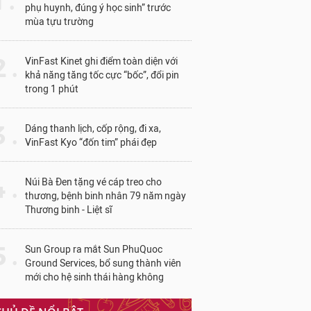
1 .
phụ huynh, đúng ý học sinh” trước
mùa tựu trường
 .
VinFast Kinet ghi điểm toàn diện với
khả năng tăng tốc cực “bốc”, đổi pin
trong 1 phút
 .
Dáng thanh lịch, cốp rộng, đi xa,
VinFast Kyo “đốn tim” phái đẹp
 .
Núi Bà Đen tặng vé cáp treo cho
thương, bệnh binh nhân 79 năm ngày
Thương binh - Liệt sĩ
 .
Sun Group ra mắt Sun PhuQuoc
Ground Services, bổ sung thành viên
mới cho hệ sinh thái hàng không