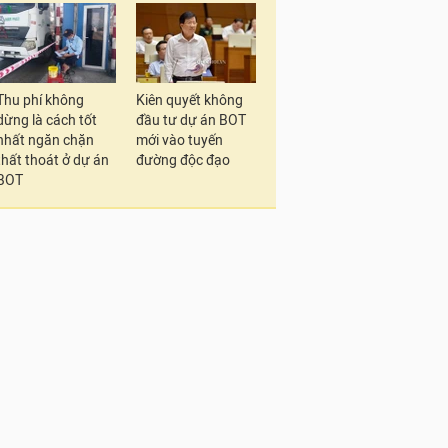
Thu phí không
Kiên quyết không
dừng là cách tốt
đầu tư dự án BOT
nhất ngăn chặn
mới vào tuyến
thất thoát ở dự án
đường độc đạo
BOT