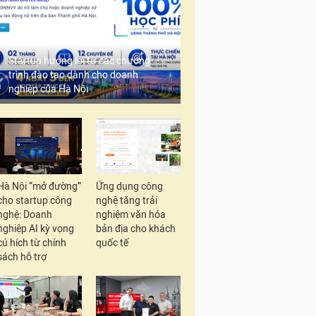
Startup hưởng lợi từ các chương
trình đào tạo dành cho doanh
nghiệp của Hà Nội
Hà Nội “mở đường”
Ứng dụng công
cho startup công
nghệ tăng trải
nghệ: Doanh
nghiệm văn hóa
nghiệp AI kỳ vọng
bản địa cho khách
cú hích từ chính
quốc tế
sách hỗ trợ