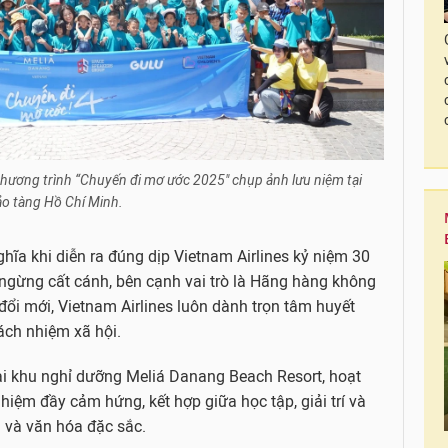
chương trình “Chuyến đi mơ ước 2025" chụp ảnh lưu niệm tại
o tàng Hồ Chí Minh.
ĩa khi diễn ra đúng dịp Vietnam Airlines kỷ niệm 30
ngừng cất cánh, bên cạnh vai trò là Hãng hàng không
đổi mới, Vietnam Airlines luôn dành trọn tâm huyết
ách nhiệm xã hội.
tại khu nghỉ dưỡng Meliá Danang Beach Resort, hoạt
iệm đầy cảm hứng, kết hợp giữa học tập, giải trí và
 và văn hóa đặc sắc.