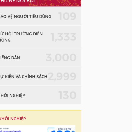
CHỦ ĐỀ NỔI BẬT
109
BẢO VỆ NGƯỜI TIÊU DÙNG
1,333
TỪ HỘI TRƯỜNG DIÊN
HỒNG
3,000
TIẾNG DÂN
2,999
SỰ KIỆN VÀ CHÍNH SÁCH
130
KHỞI NGHIỆP
KHỞI NGHIỆP