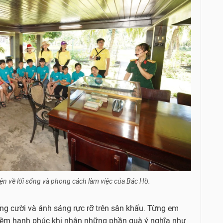
n về lối sống và phong cách làm việc của Bác Hồ.
ếng cười và ánh sáng rực rỡ trên sân khấu. Từng em
h niềm hạnh phúc khi nhận những phần quà ý nghĩa như