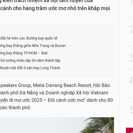
 kiến trách nhiệm xã hội tâm huyết của
p cánh cho hàng trăm ước mơ nhỏ trên khắp mọi
2
u đãi hè trên các đường bay quốc tế
ường bay thẳng giữa Nha Trang và Busan
ường bay thẳng TP.HCM – Bali
3
Thủ tướng nhân dịp 30 năm thành lập
ỹ thuật mặt đất ở sân bay Long Thành
4
Speakers Group, Meliá Danang Beach Resort, Hội Bảo
thành phố Đà Nẵng và Doanh nghiệp Xã hội Vietnam
huyến đi mơ ước 2025 – Đôi cánh ước mơ” dành cho 80
5
 bàn thành phố.