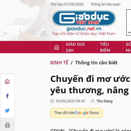
Thứ Sáu 07/08/2026
Thông tin tòa soạn
GIÁO DỤC
TIÊU
G
24H
ĐIỂM
N
KINH TẾ
Thông tin cần biết
Chuyến đi mơ ước 
yêu thương, nâng 
05/06/2025 09:02
Thu Giang
Theo dõi trên