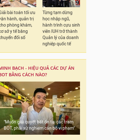
Giải bài toán tối ưu
Từng tạm dừng
vận hành, quản trị
học nhập ngũ,
cho phòng khám,
hành trình cựu sinh
cơ sở y tế bằng
viên IUH trở thành
chuyển đổi số
Quản lý của doanh
nghiệp quốc tế
MINH BẠCH - HIỆU QUẢ CÁC DỰ ÁN
BOT BẰNG CÁCH NÀO?
"Muốn giải quyết bất ổn tại các trạm
BOT, phải xử nghiêm cán bộ vi phạm"