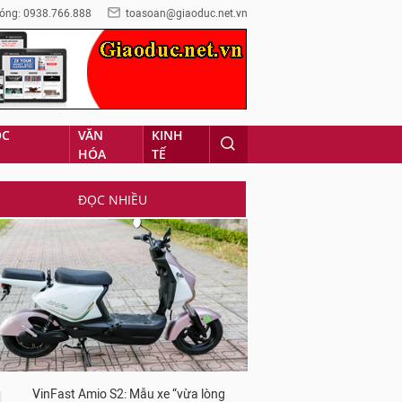
óng: 0938.766.888
toasoan@giaoduc.net.vn
ỌC
VĂN
KINH
HÓA
TẾ
ĐỌC NHIỀU
VinFast Amio S2: Mẫu xe “vừa lòng