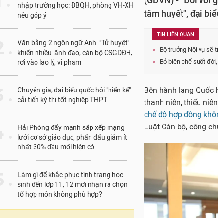
1 .
(GDVN) - “Đối với g
nhập trường học: ĐBQH, phòng VH-XH
tâm huyết", đại bi
nêu góp ý
TIN LIÊN QUAN
 .
Văn bằng 2 ngôn ngữ Anh: "Tử huyệt"
Bộ trưởng Nội vụ sẽ t
khiến nhiều lãnh đạo, cán bộ CSGDĐH,
Bỏ biên chế suốt đời,
rơi vào lao lý, vi phạm
 .
Bên hành lang Quốc h
Chuyên gia, đại biểu quốc hội "hiến kế"
cải tiến kỳ thi tốt nghiệp THPT
thanh niên, thiếu niê
chế độ hợp đồng khôn
 .
Luật Cán bộ, công ch
Hải Phòng đẩy mạnh sắp xếp mạng
lưới cơ sở giáo dục, phấn đấu giảm ít
nhất 30% đầu mối hiện có
 .
Làm gì để khắc phục tình trạng học
sinh đến lớp 11, 12 mới nhận ra chọn
tổ hợp môn không phù hợp?