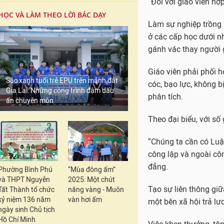
“Đối với giáo viên hợ
HỌC VÀ LÀM THEO LỜI BÁC DẠY
Làm sự nghiệp trồng n
ở các cấp học dưới n
gánh vác thay người 
Giáo viên phải phối h
Sắc xanh tuổi trẻ EPU trên mảnh đất
cóc, bạo lực, không b
Gia Lai: Những công trình đậm dấu
phân tích.
ấn chuyên môn
Theo đại biểu, với số
“Chúng ta cần có Luật
công lập và ngoài côn
đẳng.
Phường Bình Phú
“Mùa đông ấm”
và THPT Nguyễn
2025: Một chút
Tạo sự liên thông giữ
Tất Thành tổ chức
nắng vàng - Muôn
kỷ niệm 136 năm
vàn hơi ấm
một bên xã hội trả lư
ngày sinh Chủ tịch
Hồ Chí Minh