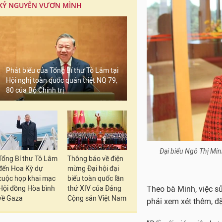
KỶ NGUYÊN VƯƠN MÌNH
Phát biểu của Tổng Bí thư Tô Lâm tại
Hội nghị toàn quốc quán triệt NQ 79,
80 của Bộ Chính trị
Đại biểu Ngô Thị Min
Tổng Bí thư Tô Lâm
Thông báo về điện
đến Hoa Kỳ dự
mừng Đại hội đại
cuộc họp khai mạc
biểu toàn quốc lần
Hội đồng Hòa bình
thứ XIV của Đảng
Theo bà Minh, việc s
về Gaza
Cộng sản Việt Nam
phải xem xét thêm, đặc