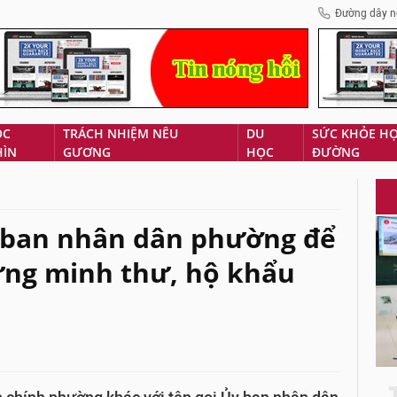
Đường dây n
ÓC
TRÁCH NHIỆM NÊU
DU
SỨC KHỎE H
HÌN
GƯƠNG
HỌC
ĐƯỜNG
 ban nhân dân phường để
ứng minh thư, hộ khẩu