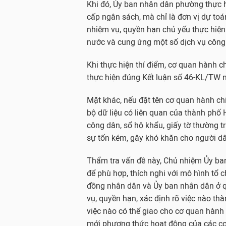
Khi đó, Ủy ban nhân dân phường thực h
cấp ngân sách, mà chỉ là đơn vị dự toá
nhiệm vụ, quyền hạn chủ yếu thực hiện
nước và cung ứng một số dịch vụ công
Khi thực hiện thí điểm, cơ quan hành 
thực hiện đúng Kết luận số 46-KL/TW n
Mặt khác, nếu đặt tên cơ quan hành ch
bộ dữ liệu có liên quan của thành phố
công dân, sổ hộ khẩu, giấy tờ thường t
sự tốn kém, gây khó khăn cho người dâ
Thẩm tra vấn đề này, Chủ nhiệm Ủy ba
để phù hợp, thích nghi với mô hình tổ 
đồng nhân dân và Ủy ban nhân dân ở qu
vụ, quyền hạn, xác định rõ việc nào th
việc nào có thể giao cho cơ quan hành 
mới phương thức hoạt động của các cơ