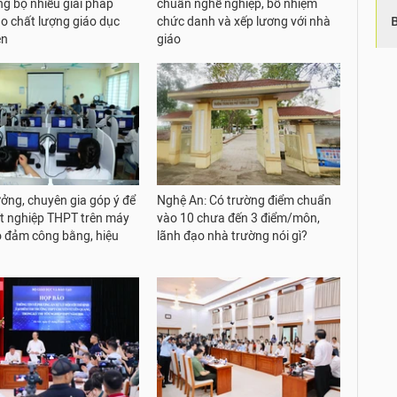
ng bộ nhiều giải pháp
chuẩn nghề nghiệp, bổ nhiệm
o chất lượng giáo dục
chức danh và xếp lương với nhà
ện
giáo
ưởng, chuyên gia góp ý để
Nghệ An: Có trường điểm chuẩn
tốt nghiệp THPT trên máy
vào 10 chưa đến 3 điểm/môn,
o đảm công bằng, hiệu
lãnh đạo nhà trường nói gì?