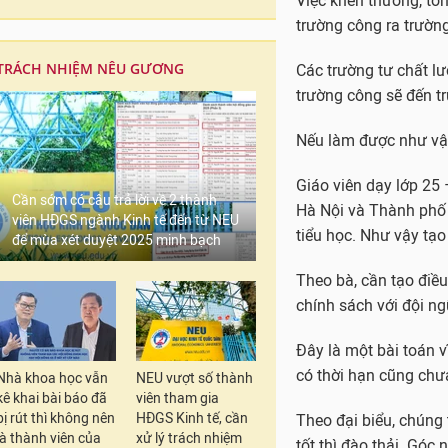
Việc khen thưởng, tôn
trường công ra trường
TRÁCH NHIỆM NÊU GƯƠNG
Các trường tư chất lư
trường công sẽ đến t
Nếu làm được như vậy 
Giáo viên dạy lớp 25 
Cần sớm có câu trả lời về 2 thành
Hà Nội và Thành phố 
viên HĐGS ngành Kinh tế đến từ NEU
tiểu học. Như vậy tạo 
để mùa xét duyệt 2025 minh bạch
Theo bà, cần tạo điều 
chính sách với đội ng
Đây là một bài toán v
có thời hạn cũng chư
Nhà khoa học vẫn
NEU vượt số thành
kê khai bài báo đã
viên tham gia
bị rút thì không nên
HĐGS Kinh tế, cần
Theo đại biểu, chúng 
là thành viên của
xử lý trách nhiệm
tốt thì đào thải. Góc