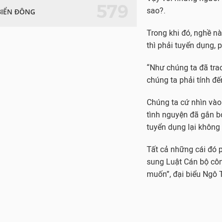
579
sao?.
BIỂN ĐÔNG
Trong khi đó, nghề nà
thì phải tuyển dụng, 
“Như chúng ta đã trao
chúng ta phải tính đế
Chúng ta cứ nhìn vào
tình nguyện đã gắn bó
tuyển dụng lại không 
Tất cả những cái đó p
sung Luật Cán bộ côn
muốn”, đại biểu Ngô 