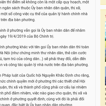
iện thí điểm sẽ không còn là một cấp quy hoạch, một
n ngân sách thuộc Ủy ban nhân dân quận, thị xã;
 một số công việc cụ thể của quản lý hành chính nhà
 trên địa bàn phường.
chính ở phường vẫn gọi là Ủy ban nhân dân để nhằm
gày 19/4/2019 của Bộ Chính trị.
ính phường khác với tên gọi Ủy ban nhân dân thì toàn
 Hà Nội (như chứng minh thư nhân dân, thẻ căn cước
rú, tạm trú của công dân…) sẽ phải thay đổi, dẫn đến
n và công tác quản lý nhà nước trên địa bàn phường.
n Pháp luật của Quốc hội Nguyễn Khắc Định cho rằng,
chức chính quyền mới ở phường thì các thiết chế Hội
ận, thị xã và thành phố cũng phải cơ cấu lại nhiệm
ành phố đảm nhiệm, việc nào giao cho quận, thị xã và
chính ở phường quyết định; cùng với đó là phải đổi
 quan, đặc biệt là Ủy ban nhân dân phường.