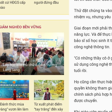
bất cứ HĐGS cấp
người đứng đầu
nào
Thử đặt chúng ta vào v
nhiệm vụ, nhưng yêu 
GIẢM NGHÈO BỀN VỮNG
Giai đoạn mới phải th
năng lực. Và để thực 
bảo sĩ số học sinh ít 
công nghệ thông tin.
"Có những thầy cô ở 
sử dụng công nghệ t
Lớp học xóa mù chữ ở điểm trường
Làng Sáng
tuổi rồi.
Họ cũng cần thực hiệ
quyền không tham gia
chính sách phù hợp h
được chuyển.
"Đánh thức mùa
Từ xuất phát điểm
vàng" vươn lên làm
"tay trắng" đến xây
Khi giáo viên muốn 