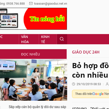
óng: 0938.766.888
toasoan@giaoduc.net.vn
ỌC
VĂN
KINH
HÓA
TẾ
GIÁO DỤC 24H
ĐỌC NHIỀU
Bỏ hợp đồ
còn nhiều
29/10/2019 08:53
Theo dõi trên
Sắp xếp cán bộ quản lý dôi dư sau sáp