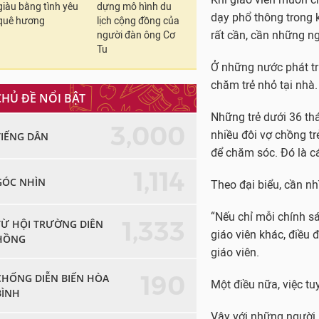
giàu bằng tình yêu
dựng mô hình du
dạy phổ thông trong 
quê hương
lịch cộng đồng của
rất cần, cần những ng
người đàn ông Cơ
Tu
Ở những nước phát tri
chăm trẻ nhỏ tại nhà.
CHỦ ĐỀ NỔI BẬT
Những trẻ dưới 36 th
3,000
nhiều đôi vợ chồng tr
TIẾNG DÂN
để chăm sóc. Đó là cá
1,114
GÓC NHÌN
Theo đại biểu, cần nh
“Nếu chỉ mỗi chính sá
1,333
TỪ HỘI TRƯỜNG DIÊN
giáo viên khác, điều 
HỒNG
giáo viên.
190
CHỐNG DIỄN BIẾN HÒA
Một điều nữa, việc tu
BÌNH
Vậy với những người 