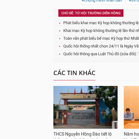
#chứng minh nhân dân
#thí 
CHỦ ĐỀ: TỪ HỘI TRƯỜNG DIÊN HỒNG
Phát biểu khai mạc Kỳ họp không thường lệ
Khai mạc Kỳ họp không thường lệ lần thứ n
Toàn văn phát biểu bế mạc Kỳ họp thứ Nhất
Quốc hội thống nhất chọn 24/11 là Ngày Vă
Quốc hội thông qua Luật Thủ đô (sửa đổi): 
CÁC TIN KHÁC
THCS Nguyễn Hồng Đào tiết lộ
Năm học