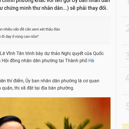
 chính phường khác với tên gọi Ủy ban nhân dân
hư chứng minh thư nhân dân...) sẽ phải thay đổi.
2
òn nhiều vấn đề cần xem xét thấu đáo
i đi dạy ở vùng cao nữa?
3
 Lê Vĩnh Tân trình bày dự thảo Nghị quyết của Quốc
hức Hội đồng nhân dân phường tại Thành phố
Hà
4
hiện thí điểm, Ủy ban nhân dân phường là cơ quan
quận, thị xã đặt tại địa bàn phường.
5