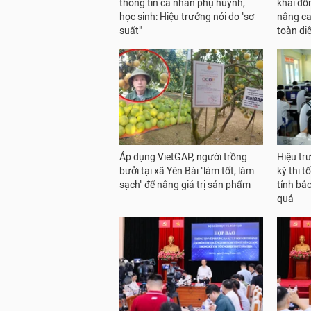
thông tin cá nhân phụ huynh,
khai đồ
học sinh: Hiệu trưởng nói do "sơ
nâng ca
suất"
toàn di
Áp dụng VietGAP, người trồng
Hiệu tr
bưởi tại xã Yên Bài "làm tốt, làm
kỳ thi 
sạch" để nâng giá trị sản phẩm
tính bả
quả