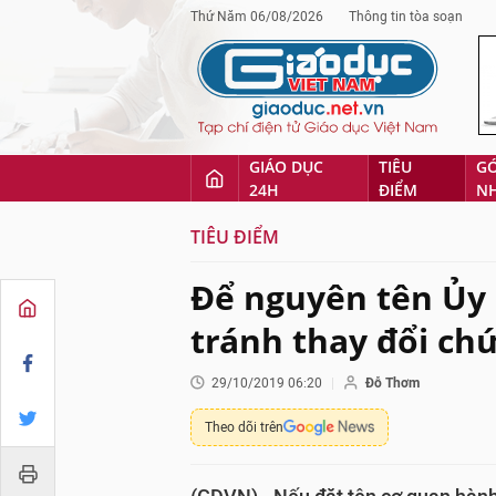
Thứ Năm 06/08/2026
Thông tin tòa soạn
GIÁO DỤC
TIÊU
G
24H
ĐIỂM
N
TIÊU ĐIỂM
Để nguyên tên Ủy
tránh thay đổi ch
29/10/2019 06:20
Đỗ Thơm
Theo dõi trên