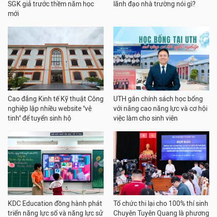
SGK giả trước thềm năm học
lãnh đạo nhà trường nói gì?
mới
Cao đẳng Kinh tế Kỹ thuật Công
UTH gắn chính sách học bổng
nghiệp lập nhiều website "vệ
với nâng cao năng lực và cơ hội
tinh" để tuyển sinh hộ
việc làm cho sinh viên
KDC Education đồng hành phát
Tổ chức thi lại cho 100% thí sinh
triển năng lực số và năng lực sử
Chuyên Tuyên Quang là phương