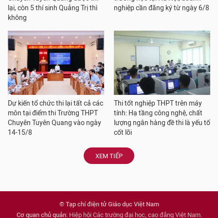
lại, còn 5 thí sinh Quảng Trị thì
nghiệp cần đăng ký từ ngày 6/8
không
Dự kiến tổ chức thi lại tất cả các
Thi tốt nghiệp THPT trên máy
môn tại điểm thi Trường THPT
tính: Hạ tầng công nghệ, chất
Chuyên Tuyên Quang vào ngày
lượng ngân hàng đề thi là yếu tố
14-15/8
cốt lõi
XEM TIẾP
© Tạp chí điện tử Giáo dục Việt Nam
Cơ quan chủ quản
: Hiệp hội Các trường đại học, cao đẳng Việt Nam.