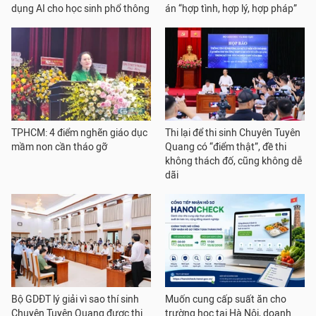
dụng AI cho học sinh phổ thông
án “hợp tình, hợp lý, hợp pháp”
TPHCM: 4 điểm nghẽn giáo dục
Thi lại để thi sinh Chuyên Tuyên
mầm non cần tháo gỡ
Quang có “điểm thật”, đề thi
không thách đố, cũng không dễ
dãi
Bộ GDĐT lý giải vì sao thí sinh
Muốn cung cấp suất ăn cho
Chuyên Tuyên Quang được thi
trường học tại Hà Nội, doanh