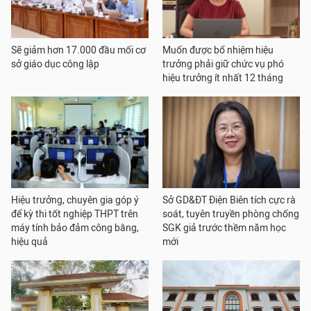
Sẽ giảm hơn 17.000 đầu mối cơ
Muốn được bổ nhiệm hiệu
sở giáo dục công lập
trưởng phải giữ chức vụ phó
hiệu trưởng ít nhất 12 tháng
Hiệu trưởng, chuyên gia góp ý
Sở GD&ĐT Điện Biên tích cực rà
để kỳ thi tốt nghiệp THPT trên
soát, tuyên truyền phòng chống
máy tính bảo đảm công bằng,
SGK giả trước thềm năm học
hiệu quả
mới