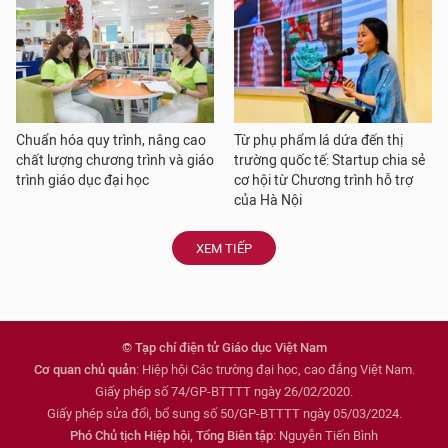
Chuẩn hóa quy trình, nâng cao
Từ phụ phẩm lá dứa đến thị
chất lượng chương trình và giáo
trường quốc tế: Startup chia sẻ
trình giáo dục đại học
cơ hội từ Chương trình hỗ trợ
của Hà Nội
XEM TIẾP
© Tạp chí điện tử Giáo dục Việt Nam
Cơ quan chủ quản
: Hiệp hội Các trường đại học, cao đẳng Việt Nam.
Giấy phép số 74/GP-BTTTT ngày 26/02/2020.
Giấy phép sửa đổi, bổ sung số 50/GP-BTTTT ngày 05/03/2024.
Phó Chủ tịch Hiệp hội, Tổng Biên tập
: Nguyễn Tiến Bình