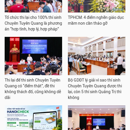
Tổ chức thi lại cho 100% thí sinh
TPHCM: 4 điểm nghẽn giáo dục
Chuyên Tuyên Quang là phương
mầm non cần tháo gỡ
án “hợp tình, hợp lý, hợp pháp”
Thi lại để thi sinh Chuyên Tuyên
Bộ GDĐT lý giải vì sao thí sinh
Quang có “điểm thật”, đề thi
Chuyên Tuyên Quang được thi
không thách đố, cũng không dễ
lại, còn 5 thí sinh Quảng Trị thì
dãi
không