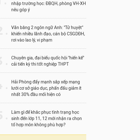
1 .
nhập trường học: ĐBQH, phòng VH-XH
nêu góp ý
 .
Văn bằng 2 ngôn ngữ Anh: "Tử huyệt"
khiến nhiều lãnh đạo, cán bộ CSGDĐH,
rơi vào lao lý, vi phạm
 .
Chuyên gia, đại biểu quốc hội "hiến kế"
cải tiến kỳ thi tốt nghiệp THPT
 .
Hải Phòng đẩy mạnh sắp xếp mạng
lưới cơ sở giáo dục, phấn đấu giảm ít
nhất 30% đầu mối hiện có
 .
Làm gì để khắc phục tình trạng học
sinh đến lớp 11, 12 mới nhận ra chọn
tổ hợp môn không phù hợp?