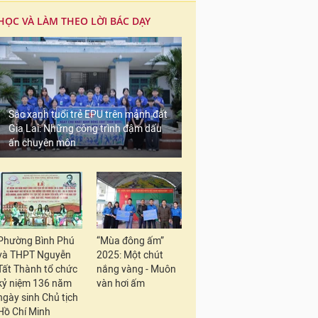
HỌC VÀ LÀM THEO LỜI BÁC DẠY
Sắc xanh tuổi trẻ EPU trên mảnh đất
Gia Lai: Những công trình đậm dấu
ấn chuyên môn
Phường Bình Phú
“Mùa đông ấm”
và THPT Nguyễn
2025: Một chút
Tất Thành tổ chức
nắng vàng - Muôn
kỷ niệm 136 năm
vàn hơi ấm
ngày sinh Chủ tịch
Hồ Chí Minh