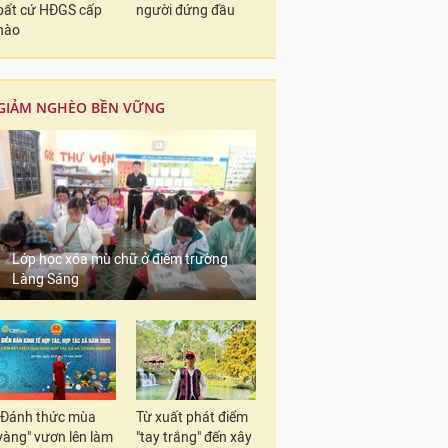
bất cứ HĐGS cấp
người đứng đầu
nào
GIẢM NGHÈO BỀN VỮNG
Lớp học xóa mù chữ ở điểm trường
Làng Sáng
"Đánh thức mùa
Từ xuất phát điểm
vàng" vươn lên làm
"tay trắng" đến xây