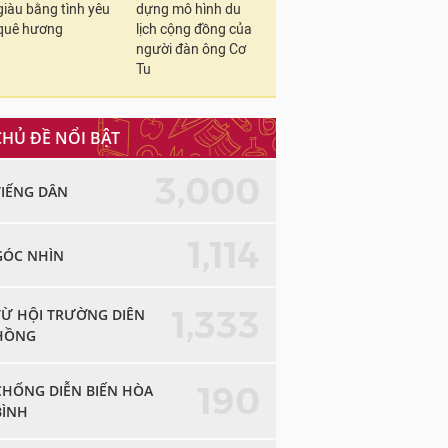
giàu bằng tình yêu
dựng mô hình du
quê hương
lịch cộng đồng của
người đàn ông Cơ
Tu
CHỦ ĐỀ NỔI BẬT
3,000
TIẾNG DÂN
1,114
GÓC NHÌN
1,333
TỪ HỘI TRƯỜNG DIÊN
HỒNG
190
CHỐNG DIỄN BIẾN HÒA
BÌNH