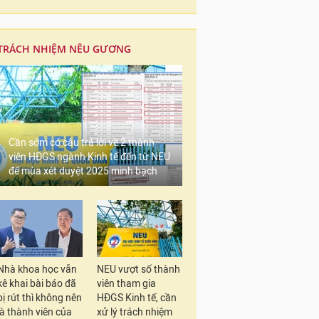
TRÁCH NHIỆM NÊU GƯƠNG
Cần sớm có câu trả lời về 2 thành
viên HĐGS ngành Kinh tế đến từ NEU
để mùa xét duyệt 2025 minh bạch
Nhà khoa học vẫn
NEU vượt số thành
kê khai bài báo đã
viên tham gia
bị rút thì không nên
HĐGS Kinh tế, cần
là thành viên của
xử lý trách nhiệm