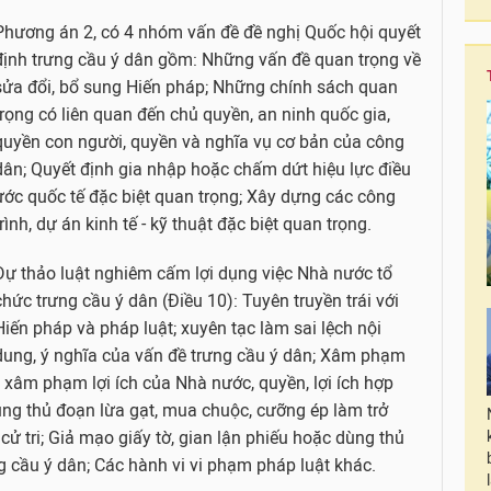
Phương án 2, có 4 nhóm vấn đề đề nghị Quốc hội quyết
định trưng cầu ý dân gồm: Những vấn đề quan trọng về
sửa đổi, bổ sung Hiến pháp; Những chính sách quan
trọng có liên quan đến chủ quyền, an ninh quốc gia,
quyền con người, quyền và nghĩa vụ cơ bản của công
dân; Quyết định gia nhập hoặc chấm dứt hiệu lực điều
ước quốc tế đặc biệt quan trọng; Xây dựng các công
trình, dự án kinh tế - kỹ thuật đặc biệt quan trọng.
Dự thảo luật nghiêm cấm lợi dụng việc Nhà nước tổ
chức trưng cầu ý dân (Điều 10): Tuyên truyền trái với
Hiến pháp và pháp luật; xuyên tạc làm sai lệch nội
dung, ý nghĩa của vấn đề trưng cầu ý dân; Xâm phạm
i, xâm phạm lợi ích của Nhà nước, quyền, lợi ích hợp
ùng thủ đoạn lừa gạt, mua chuộc, cưỡng ép làm trở
cử tri; Giả mạo giấy tờ, gian lận phiếu hoặc dùng thủ
g cầu ý dân; Các hành vi vi phạm pháp luật khác.