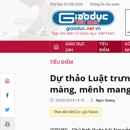
Thứ Sáu 07/08/2026
Thông tin tòa soạn
GIÁO DỤC
TIÊU
G
24H
ĐIỂM
N
TIÊU ĐIỂM
Dự thảo Luật trưn
màng, mênh man
25/02/2015 13:10
Ngọc Quang
Theo dõi trên