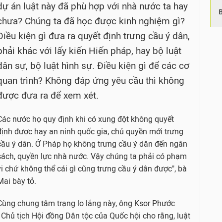
dự án luật này đã phù hợp với nhà nước ta hay
chưa? Chúng ta đã học được kinh nghiệm gì?
Điều kiện gì đưa ra quyết định trưng cầu ý dân,
phải khác với lấy kiến Hiến pháp, hay bộ luật
dân sự, bộ luật hình sự. Điều kiện gì để các cơ
quan trình? Không đáp ứng yêu cầu thì không
được đưa ra để xem xét.
Các nước họ quy định khi có xung đột không quyết
định được hay an ninh quốc gia, chủ quyền mới trưng
cầu ý dân. Ở Pháp họ không trưng cầu ý dân đến ngân
sách, quyền lực nhà nước. Vậy chúng ta phải có phạm
vi chứ không thể cái gì cũng trưng cầu ý dân được", bà
Mai bày tỏ.
Cùng chung tâm trạng lo lắng này, ông Ksor Phước
- Chủ tịch Hội đồng Dân tộc của Quốc hội cho rằng, luật