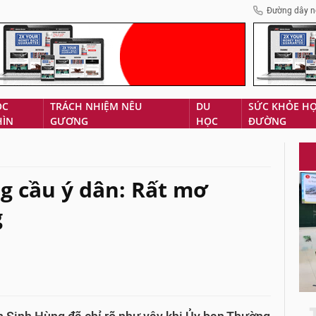
Đường dây n
ÓC
TRÁCH NHIỆM NÊU
DU
SỨC KHỎE H
HÌN
GƯƠNG
HỌC
ĐƯỜNG
g cầu ý dân: Rất mơ
g