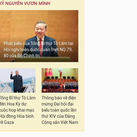
KỶ NGUYÊN VƯƠN MÌNH
Phát biểu của Tổng Bí thư Tô Lâm tại
Hội nghị toàn quốc quán triệt NQ 79,
80 của Bộ Chính trị
Tổng Bí thư Tô Lâm
Thông báo về điện
đến Hoa Kỳ dự
mừng Đại hội đại
cuộc họp khai mạc
biểu toàn quốc lần
Hội đồng Hòa bình
thứ XIV của Đảng
về Gaza
Cộng sản Việt Nam