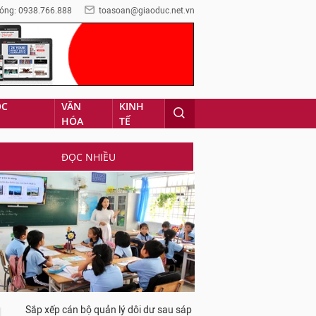
óng: 0938.766.888
toasoan@giaoduc.net.vn
ỌC
VĂN
KINH
HÓA
TẾ
ĐỌC NHIỀU
Sắp xếp cán bộ quản lý dôi dư sau sáp