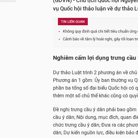
(GDVN) - Chủ tịch Quốc hội Nguyễn
vụ Quốc hội thảo luận về dự thảo
TIN LIÊN QUAN
Không quy định quá chi tiết tiêu chuẩn ứng c
Cảnh báo về tâm lý hoài nghi, gây rối loạn 
Nghiêm cấm lợi dụng trưng cầu 
Dự thảo Luật trình 2 phương án về chủ 
Phương án 1 gồm: Ủy ban thường vụ Quố
phần ba tổng số đại biểu Quốc hội có 
thêm một số chủ thể khác cũng có quyề
Đề nghị trưng cầu ý dân phải bao gồm 6
cầu ý dân; Nội dung, mục đích, quan đi
chức trưng cầu ý dân; Đưa ra các phươn
dân; Dự kiến nguồn lực, điều kiện bảo 