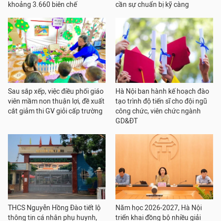
khoảng 3.660 biên chế
cần sự chuẩn bị kỹ càng
Sau sắp xếp, việc điều phối giáo
Hà Nội ban hành kế hoạch đào
viên mầm non thuận lợi, đề xuất
tạo trình độ tiến sĩ cho đội ngũ
cắt giảm thi GV giỏi cấp trường
công chức, viên chức ngành
GD&ĐT
THCS Nguyễn Hồng Đào tiết lộ
Năm học 2026-2027, Hà Nội
thông tin cá nhân phụ huynh,
triển khai đồng bộ nhiều giải