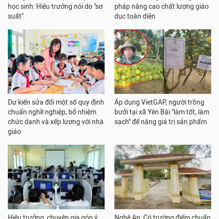
học sinh: Hiệu trưởng nói do "sơ
pháp nâng cao chất lượng giáo
suất"
dục toàn diện
Dự kiến sửa đổi một số quy định
Áp dụng VietGAP, người trồng
chuẩn nghề nghiệp, bổ nhiệm
bưởi tại xã Yên Bài "làm tốt, làm
chức danh và xếp lương với nhà
sạch" để nâng giá trị sản phẩm
giáo
Hiệu trưởng, chuyên gia góp ý
Nghệ An: Có trường điểm chuẩn