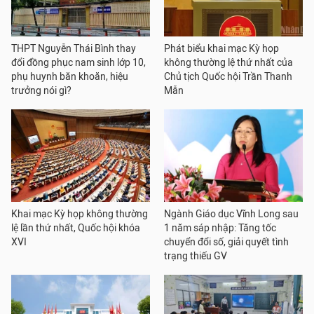
THPT Nguyễn Thái Bình thay
Phát biểu khai mạc Kỳ họp
đổi đồng phục nam sinh lớp 10,
không thường lệ thứ nhất của
phụ huynh băn khoăn, hiệu
Chủ tịch Quốc hội Trần Thanh
trưởng nói gì?
Mẫn
Khai mạc Kỳ họp không thường
Ngành Giáo dục Vĩnh Long sau
lệ lần thứ nhất, Quốc hội khóa
1 năm sáp nhập: Tăng tốc
XVI
chuyển đổi số, giải quyết tình
trạng thiếu GV