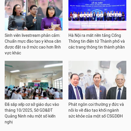
Sinh viên livestream phản cảm:
Hà Nội ra mắt nền tảng Cổng
Chuẩn mực đào tạo y khoa cần
Thông tin điện tử Thành phố và
được đặt ra ở mức cao hơn lĩnh
các trang thông tin thành phần
vực khác
Đã sắp xếp cơ sở giáo dục vào
Phát ngôn coi thường y đức và
tháng 10/2025, Sở GD&ĐT
nỗi lo về đào tạo khối ngành
Quảng Ninh nêu một số kiến
sức khỏe của một số CSGDĐH
nghị