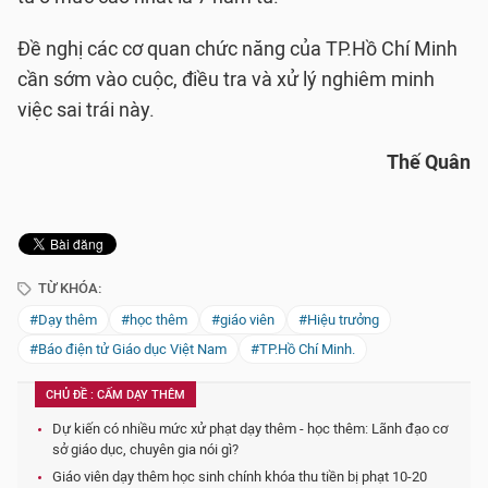
Đề nghị các cơ quan chức năng của TP.Hồ Chí Minh
cần sớm vào cuộc, điều tra và xử lý nghiêm minh
việc sai trái này.
Thế Quân
TỪ KHÓA:
#Dạy thêm
#học thêm
#giáo viên
#Hiệu trưởng
#Báo điện tử Giáo dục Việt Nam
#TP.Hồ Chí Minh.
CHỦ ĐỀ : CẤM DẠY THÊM
Dự kiến có nhiều mức xử phạt dạy thêm - học thêm: Lãnh đạo cơ
sở giáo dục, chuyên gia nói gì?
Giáo viên dạy thêm học sinh chính khóa thu tiền bị phạt 10-20