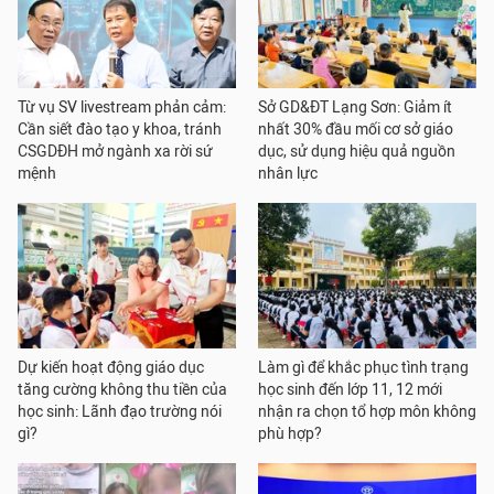
Từ vụ SV livestream phản cảm:
Sở GD&ĐT Lạng Sơn: Giảm ít
Cần siết đào tạo y khoa, tránh
nhất 30% đầu mối cơ sở giáo
CSGDĐH mở ngành xa rời sứ
dục, sử dụng hiệu quả nguồn
mệnh
nhân lực
Dự kiến hoạt động giáo dục
Làm gì để khắc phục tình trạng
tăng cường không thu tiền của
học sinh đến lớp 11, 12 mới
học sinh: Lãnh đạo trường nói
nhận ra chọn tổ hợp môn không
gì?
phù hợp?