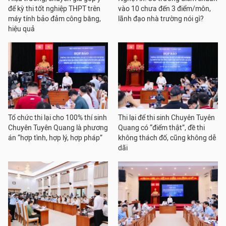
để kỳ thi tốt nghiệp THPT trên
vào 10 chưa đến 3 điểm/môn,
máy tính bảo đảm công bằng,
lãnh đạo nhà trường nói gì?
hiệu quả
Tổ chức thi lại cho 100% thí sinh
Thi lại để thi sinh Chuyên Tuyên
Chuyên Tuyên Quang là phương
Quang có “điểm thật”, đề thi
án “hợp tình, hợp lý, hợp pháp”
không thách đố, cũng không dễ
dãi