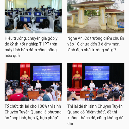
Hiệu trưởng, chuyên gia góp ý
Nghệ An: Có trường điểm chuẩn
để kỳ thi tốt nghiệp THPT trên
vào 10 chưa đến 3 điểm/môn,
máy tính bảo đảm công bằng,
lãnh đạo nhà trường nói gì?
hiệu quả
Tổ chức thi lại cho 100% thí sinh
Thi lại để thi sinh Chuyên Tuyên
Chuyên Tuyên Quang là phương
Quang có “điểm thật”, đề thi
án “hợp tình, hợp lý, hợp pháp”
không thách đố, cũng không dễ
dãi