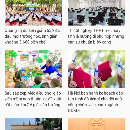
Quảng Trị dự kiến giảm 55,23%
Thi tốt nghiệp THPT trên máy
đầu mối trường học, tinh giản
tính là hướng đi phù hợp nhưng
khoảng 3.660 biên chế
cần sự chuẩn bị kỹ càng
Sau sắp xếp, việc điều phối giáo
Hà Nội ban hành kế hoạch đào
viên mầm non thuận lợi, đề xuất
tạo trình độ tiến sĩ cho đội ngũ
cắt giảm thi GV giỏi cấp trường
công chức, viên chức ngành
GD&ĐT