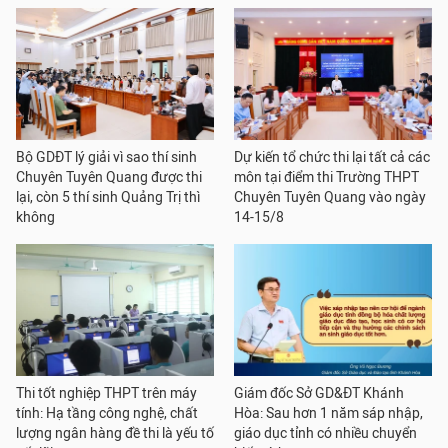
Bộ GDĐT lý giải vì sao thí sinh
Dự kiến tổ chức thi lại tất cả các
Chuyên Tuyên Quang được thi
môn tại điểm thi Trường THPT
lại, còn 5 thí sinh Quảng Trị thì
Chuyên Tuyên Quang vào ngày
không
14-15/8
Thi tốt nghiệp THPT trên máy
Giám đốc Sở GD&ĐT Khánh
tính: Hạ tầng công nghệ, chất
Hòa: Sau hơn 1 năm sáp nhập,
lượng ngân hàng đề thi là yếu tố
giáo dục tỉnh có nhiều chuyển