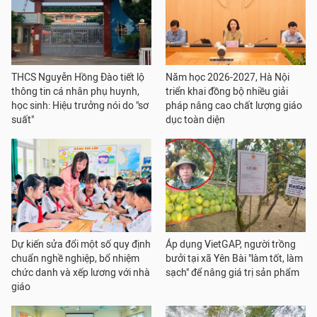
THCS Nguyễn Hồng Đào tiết lộ
Năm học 2026-2027, Hà Nội
thông tin cá nhân phụ huynh,
triển khai đồng bộ nhiều giải
học sinh: Hiệu trưởng nói do "sơ
pháp nâng cao chất lượng giáo
suất"
dục toàn diện
Dự kiến sửa đổi một số quy định
Áp dụng VietGAP, người trồng
chuẩn nghề nghiệp, bổ nhiệm
bưởi tại xã Yên Bài "làm tốt, làm
chức danh và xếp lương với nhà
sạch" để nâng giá trị sản phẩm
giáo