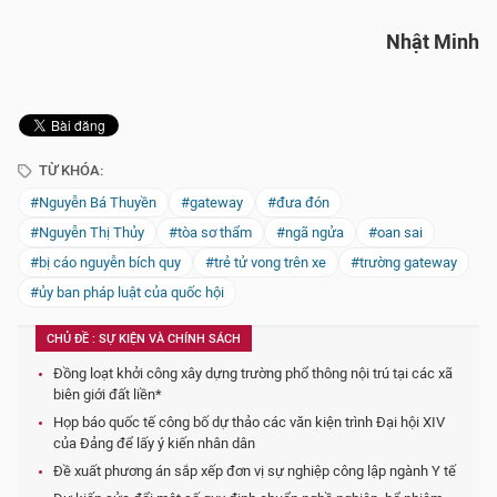
Nhật Minh
TỪ KHÓA:
#Nguyễn Bá Thuyền
#gateway
#đưa đón
#Nguyễn Thị Thủy
#tòa sơ thẩm
#ngã ngửa
#oan sai
#bị cáo nguyễn bích quy
#trẻ tử vong trên xe
#trường gateway
#ủy ban pháp luật của quốc hội
CHỦ ĐỀ : SỰ KIỆN VÀ CHÍNH SÁCH
Đồng loạt khởi công xây dựng trường phổ thông nội trú tại các xã
biên giới đất liền*
Họp báo quốc tế công bố dự thảo các văn kiện trình Đại hội XIV
của Đảng để lấy ý kiến nhân dân
Đề xuất phương án sắp xếp đơn vị sự nghiệp công lập ngành Y tế