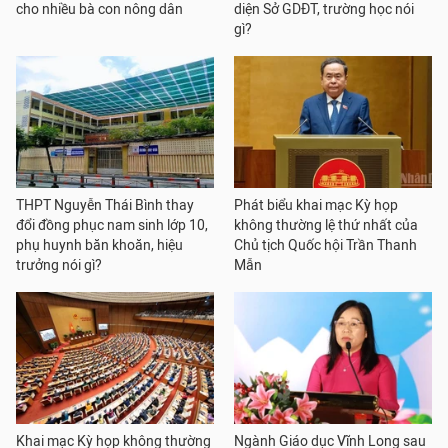
cho nhiều bà con nông dân
diện Sở GDĐT, trường học nói
gì?
THPT Nguyễn Thái Bình thay
Phát biểu khai mạc Kỳ họp
đổi đồng phục nam sinh lớp 10,
không thường lệ thứ nhất của
phụ huynh băn khoăn, hiệu
Chủ tịch Quốc hội Trần Thanh
trưởng nói gì?
Mẫn
Khai mạc Kỳ họp không thường
Ngành Giáo dục Vĩnh Long sau