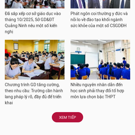
Đã sắp xếp cơ sở giáo dục vào
Phát ngôn coi thường y đức và
tháng 10/2025, Sở GD&ĐT
nỗi lo về đào tạo khối ngành
Quảng Ninh nêu một số kiến
sức khỏe của một số CSGDĐH
nghị
Chương trình GD tăng cường,
Nhiều nguyên nhân dẫn đến
theo nhu cầu: Trường cần hành
học sinh phải thay đổi tổ hợp
lang pháp lý rõ, đầy đủ để triển
môn lựa chọn bậc THPT
khai
XEM TIẾP