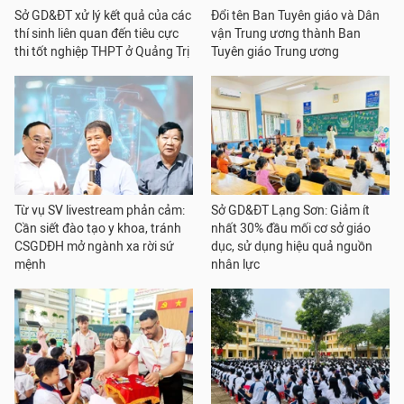
Sở GD&ĐT xử lý kết quả của các
Đổi tên Ban Tuyên giáo và Dân
thí sinh liên quan đến tiêu cực
vận Trung ương thành Ban
thi tốt nghiệp THPT ở Quảng Trị
Tuyên giáo Trung ương
Từ vụ SV livestream phản cảm:
Sở GD&ĐT Lạng Sơn: Giảm ít
Cần siết đào tạo y khoa, tránh
nhất 30% đầu mối cơ sở giáo
CSGDĐH mở ngành xa rời sứ
dục, sử dụng hiệu quả nguồn
mệnh
nhân lực