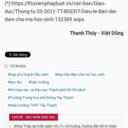
(*) https://thuvienphapluat.vn/van-ban/Giao-
duc/Thong-tu-55-2011-TT-BGDDT-Dieu-le-Ban-dai-
dien-cha-me-hoc-sinh-132369.aspx
Thanh Thúy - Việt Dũng
TỪ KHÓA:
#họp phụ huynh đầu năm
#Ban đại diện cha mẹ học sinh
#lạm thu
#hiệu trưởng
#Sở Giáo dục và Đào tạo Thành phố Hồ Chí Minh
#Trường Trung học phổ thông Tây Thạnh
#Hiệu trưởng THPT Tây Thạnh
CHỦ ĐỀ : GÓC NHÌN GIÁO DỤC
Đồng Tháp dự kiến giảm 65,1% số trường, hướng dẫn bố trí nhân