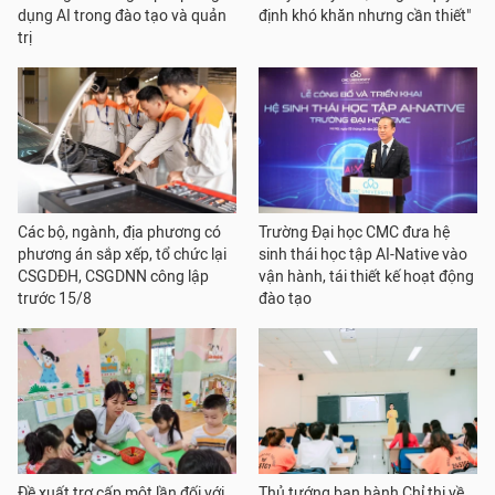
dụng AI trong đào tạo và quản
định khó khăn nhưng cần thiết"
trị
Các bộ, ngành, địa phương có
Trường Đại học CMC đưa hệ
phương án sắp xếp, tổ chức lại
sinh thái học tập AI-Native vào
CSGDĐH, CSGDNN công lập
vận hành, tái thiết kế hoạt động
trước 15/8
đào tạo
Đề xuất trợ cấp một lần đối với
Thủ tướng ban hành Chỉ thị về