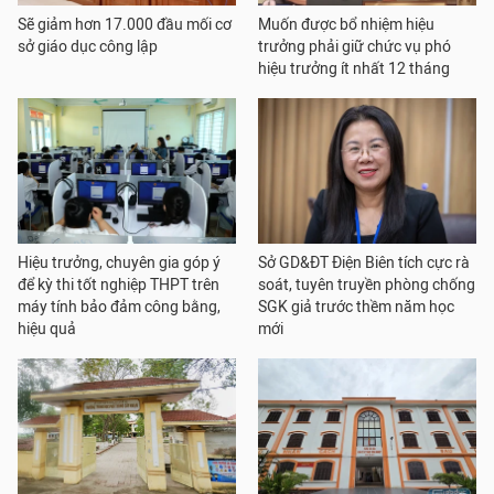
Sẽ giảm hơn 17.000 đầu mối cơ
Muốn được bổ nhiệm hiệu
sở giáo dục công lập
trưởng phải giữ chức vụ phó
hiệu trưởng ít nhất 12 tháng
Hiệu trưởng, chuyên gia góp ý
Sở GD&ĐT Điện Biên tích cực rà
để kỳ thi tốt nghiệp THPT trên
soát, tuyên truyền phòng chống
máy tính bảo đảm công bằng,
SGK giả trước thềm năm học
hiệu quả
mới