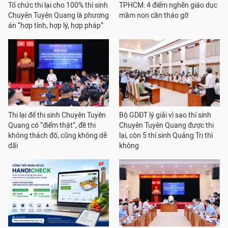
Tổ chức thi lại cho 100% thí sinh
TPHCM: 4 điểm nghẽn giáo dục
Chuyên Tuyên Quang là phương
mầm non cần tháo gỡ
án “hợp tình, hợp lý, hợp pháp”
Thi lại để thi sinh Chuyên Tuyên
Bộ GDĐT lý giải vì sao thí sinh
Quang có “điểm thật”, đề thi
Chuyên Tuyên Quang được thi
không thách đố, cũng không dễ
lại, còn 5 thí sinh Quảng Trị thì
dãi
không