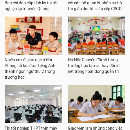
Ban chỉ đạo cấp tỉnh kỳ thi tốt
với cán bộ quản lý, nhân sự hỗ
nghiệp lại ở Tuyên Quang
trợ giáo dục khi sắp xếp CSGD
Nhiều cơ sở giáo dục ở Hải
Hà Nội: Chuyển đổi số trong
Phòng nỗ lực đưa Tiếng Anh
trường học tạo ra thay đổi rõ
thành ngôn ngữ thứ 2 trong
nét trong hoạt động quản trị
trường học
Thi tốt nghiệp THPT trên máy
Giáo viên làm những công việc