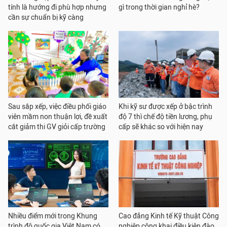
tính là hướng đi phù hợp nhưng
gì trong thời gian nghỉ hè?
cần sự chuẩn bị kỹ càng
Sau sắp xếp, việc điều phối giáo
Khi kỹ sư được xếp ở bậc trình
viên mầm non thuận lợi, đề xuất
độ 7 thì chế độ tiền lương, phụ
cắt giảm thi GV giỏi cấp trường
cấp sẽ khác so với hiện nay
Nhiều điểm mới trong Khung
Cao đẳng Kinh tế Kỹ thuật Công
trình độ quốc gia Việt Nam có
nghiệp công khai điều kiện đào