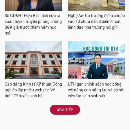
Sở GD&ĐT Điện Biên tích cực rà
Nghệ An: Có trường điểm chuẩn
soát, tuyên truyền phòng chống
vào 10 chưa đến 3 điểm/môn,
SGK giả trước thềm năm học
lãnh đạo nhà trường nói gì?
mới
Cao đẳng Kinh tế Kỹ thuật Công
UTH gắn chính sách học bổng
nghiệp lập nhiều website "vệ
với nâng cao năng lực và cơ hội
tinh" để tuyển sinh hộ
việc làm cho sinh viên
XEM TIẾP