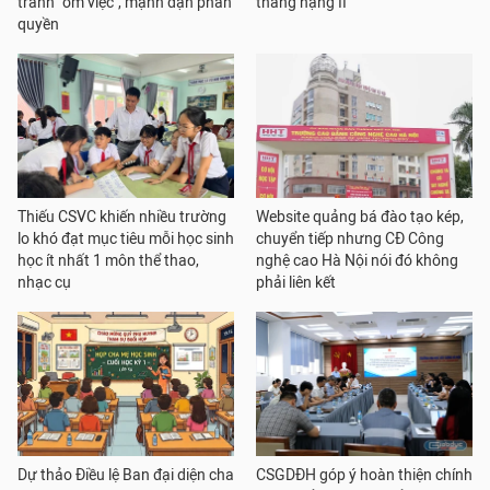
tránh "ôm việc", mạnh dạn phân
thăng hạng II
quyền
Thiếu CSVC khiến nhiều trường
Website quảng bá đào tạo kép,
lo khó đạt mục tiêu mỗi học sinh
chuyển tiếp nhưng CĐ Công
học ít nhất 1 môn thể thao,
nghệ cao Hà Nội nói đó không
nhạc cụ
phải liên kết
Dự thảo Điều lệ Ban đại diện cha
CSGDĐH góp ý hoàn thiện chính