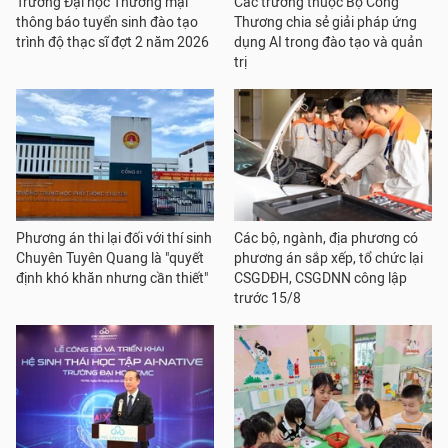
Trường Đại học Thương mại
Các trường thuộc Bộ Công
thông báo tuyển sinh đào tạo
Thương chia sẻ giải pháp ứng
trình độ thạc sĩ đợt 2 năm 2026
dụng AI trong đào tạo và quản
trị
Phương án thi lại đối với thí sinh
Các bộ, ngành, địa phương có
Chuyên Tuyên Quang là "quyết
phương án sắp xếp, tổ chức lại
định khó khăn nhưng cần thiết"
CSGDĐH, CSGDNN công lập
trước 15/8