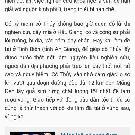
niên 90, khi việc nghiên cứu khoa học là vấn đề nan
giải với nguồn kinh phí ít, trang thiết bị hạn chế.
Có kỷ niệm cô Thủy không bao giờ quên đó là khi
nghiên cứu cây mía ở Hậu Giang, cô và cộng sự phải
lội ruộng, bị đỉa, vắt bám đầy chân. Hay khi làm đề
tài ở Tịnh Biên (tỉnh An Giang), để giúp cô Thủy lấy
được nước thốt nốt làm nguyên liệu nghiên cứu,
người dân địa phương phải trèo lên cây thốt nốt rất
cao và nguy hiểm. Cô Thủy vẫn nhớ cảm giác lo sợ
khi vượt qua đoạn đường đèo dài 12 km đến Măng
Đen lấy quả sim rừng chất lượng tốt nhất để làm
rượu vang. Giao tiếp với đồng bào dân tộc thiểu số
cũng là thử thách với cô khi làm đề tài ở vùng sâu,
vùng xa.