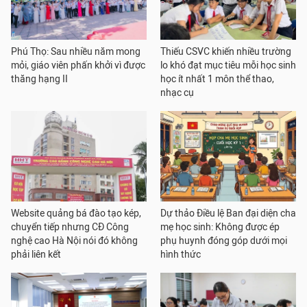
Phú Thọ: Sau nhiều năm mong
Thiếu CSVC khiến nhiều trường
mỏi, giáo viên phấn khởi vì được
lo khó đạt mục tiêu mỗi học sinh
thăng hạng II
học ít nhất 1 môn thể thao,
nhạc cụ
Website quảng bá đào tạo kép,
Dự thảo Điều lệ Ban đại diện cha
chuyển tiếp nhưng CĐ Công
mẹ học sinh: Không được ép
nghệ cao Hà Nội nói đó không
phụ huynh đóng góp dưới mọi
phải liên kết
hình thức