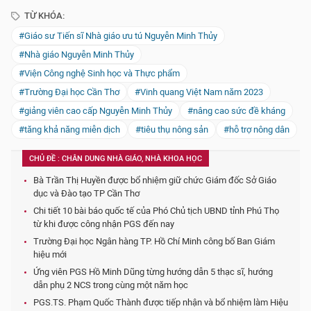
TỪ KHÓA:
#Giáo sư Tiến sĩ Nhà giáo ưu tú Nguyễn Minh Thủy
#Nhà giáo Nguyễn Minh Thủy
#Viện Công nghệ Sinh học và Thực phẩm
#Trường Đại học Cần Thơ
#Vinh quang Việt Nam năm 2023
#giảng viên cao cấp Nguyễn Minh Thủy
#nâng cao sức đề kháng
#tăng khả năng miễn dịch
#tiêu thụ nông sản
#hỗ trợ nông dân
CHỦ ĐỀ : CHÂN DUNG NHÀ GIÁO, NHÀ KHOA HỌC
Bà Trần Thị Huyền được bổ nhiệm giữ chức Giám đốc Sở Giáo
dục và Đào tạo TP Cần Thơ
Chi tiết 10 bài báo quốc tế của Phó Chủ tịch UBND tỉnh Phú Thọ
từ khi được công nhận PGS đến nay
Trường Đại học Ngân hàng TP. Hồ Chí Minh công bố Ban Giám
hiệu mới
Ứng viên PGS Hồ Minh Dũng từng hướng dẫn 5 thạc sĩ, hướng
dẫn phụ 2 NCS trong cùng một năm học
PGS.TS. Phạm Quốc Thành được tiếp nhận và bổ nhiệm làm Hiệu