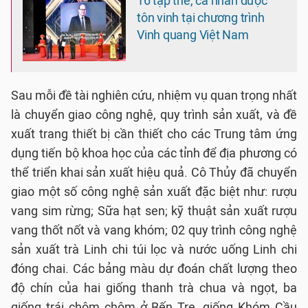
16 tập thể, cá nhân được
tôn vinh tại chương trình
Vinh quang Việt Nam
Sau mỗi đề tài nghiên cứu, nhiệm vụ quan trọng nhất
là chuyển giao công nghệ, quy trình sản xuất, và đề
xuất trang thiết bị cần thiết cho các Trung tâm ứng
dụng tiến bộ khoa học của các tỉnh để địa phương có
thể triển khai sản xuất hiệu quả. Cô Thủy đã chuyển
giao một số công nghệ sản xuất đặc biệt như: rượu
vang sim rừng; Sữa hạt sen; kỹ thuật sản xuất rượu
vang thốt nốt và vang khóm; 02 quy trình công nghệ
sản xuất trà Linh chi túi lọc và nước uống Linh chi
đóng chai. Các bảng màu dự đoán chất lượng theo
độ chín của hai giống thanh trà chua và ngọt, ba
giống trái chôm chôm ở Bến Tre, giống Khóm Cầu