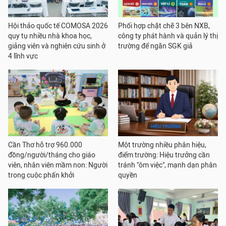
Hội thảo quốc tế COMOSA 2026
Phối hợp chặt chẽ 3 bên NXB,
quy tụ nhiều nhà khoa học,
công ty phát hành và quản lý thị
giảng viên và nghiên cứu sinh ở
trường để ngăn SGK giả
4 lĩnh vực
Cần Thơ hỗ trợ 960.000
Một trường nhiều phân hiệu,
đồng/người/tháng cho giáo
điểm trường: Hiệu trưởng cần
viên, nhân viên mầm non: Người
tránh "ôm việc", mạnh dạn phân
trong cuộc phấn khởi
quyền