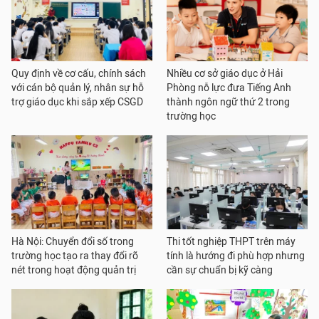
Quy định về cơ cấu, chính sách
Nhiều cơ sở giáo dục ở Hải
với cán bộ quản lý, nhân sự hỗ
Phòng nỗ lực đưa Tiếng Anh
trợ giáo dục khi sắp xếp CSGD
thành ngôn ngữ thứ 2 trong
trường học
Hà Nội: Chuyển đổi số trong
Thi tốt nghiệp THPT trên máy
trường học tạo ra thay đổi rõ
tính là hướng đi phù hợp nhưng
nét trong hoạt động quản trị
cần sự chuẩn bị kỹ càng