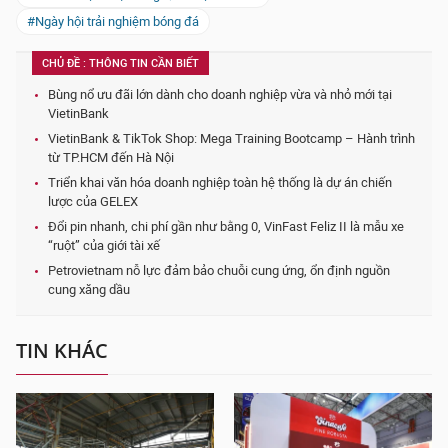
#Ngày hội trải nghiệm bóng đá
CHỦ ĐỀ : THÔNG TIN CẦN BIẾT
Bùng nổ ưu đãi lớn dành cho doanh nghiệp vừa và nhỏ mới tại
VietinBank
VietinBank & TikTok Shop: Mega Training Bootcamp – Hành trình
từ TP.HCM đến Hà Nội
Triển khai văn hóa doanh nghiệp toàn hệ thống là dự án chiến
lược của GELEX
Đổi pin nhanh, chi phí gần như bằng 0, VinFast Feliz II là mẫu xe
“ruột” của giới tài xế
Petrovietnam nỗ lực đảm bảo chuỗi cung ứng, ổn định nguồn
cung xăng dầu
TIN KHÁC