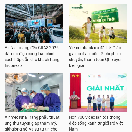
Vinfast mang đến GIIAS 2026
Vietcombank ưu đãi hè: Giảm
dải ô tô điện cùng loạt chính
giá nội địa, quốc tế, chi phí di
sách hấp dẫn cho khách hàng
chuyển, thanh toán QR xuyên
Indonesia
biên giới
Vinmec Nha Trang phẫu thuật
Hơn 700 video lan tỏa thông
ung thư tuyến giáp thẩm mỹ,
điệp sống xanh từ giới trẻ Việt
giữ giọng nói và sự tự tin cho
Nam