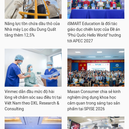
Năng lực tồn chứa dầu thô của
iSMART Education là đối tác
Nhà máy Lọc dầu Dung Quất
giáo dục chiến lược của Đề án
tăng thêm 12,5%
"Phú Quốc Hello World" hướng
tới APEC 2027
Vinmec dẫn đầu mức độ hài
Masan Consumer chia sẻ kinh
lòng về chăm sóc sau điều trị tại
nghiệm ứng dụng khoa học
Việt Nam theo DXL Research &
cảm quan trong sáng tạo sản
Consulting
phẩm tại SPISE 2026