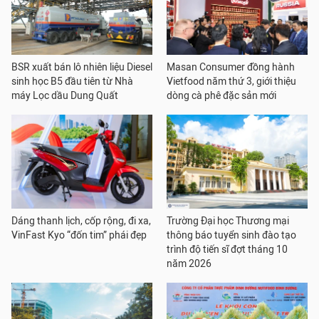
BSR xuất bán lô nhiên liệu Diesel
Masan Consumer đồng hành
sinh học B5 đầu tiên từ Nhà
Vietfood năm thứ 3, giới thiệu
máy Lọc dầu Dung Quất
dòng cà phê đặc sản mới
Dáng thanh lịch, cốp rộng, đi xa,
Trường Đại học Thương mại
VinFast Kyo “đốn tim” phái đẹp
thông báo tuyển sinh đào tạo
trình độ tiến sĩ đợt tháng 10
năm 2026