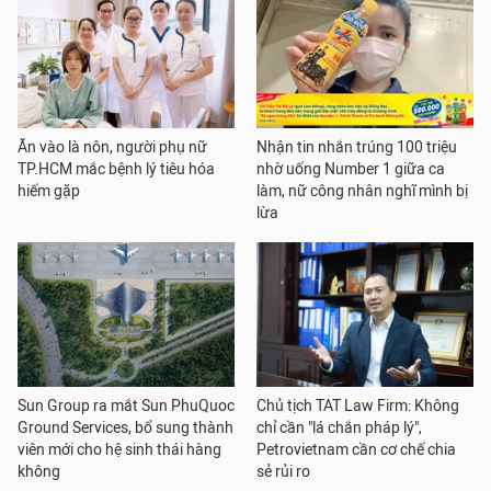
Ăn vào là nôn, người phụ nữ
Nhận tin nhắn trúng 100 triệu
TP.HCM mắc bệnh lý tiêu hóa
nhờ uống Number 1 giữa ca
hiếm gặp
làm, nữ công nhân nghĩ mình bị
lừa
Sun Group ra mắt Sun PhuQuoc
Chủ tịch TAT Law Firm: Không
Ground Services, bổ sung thành
chỉ cần "lá chắn pháp lý",
viên mới cho hệ sinh thái hàng
Petrovietnam cần cơ chế chia
không
sẻ rủi ro