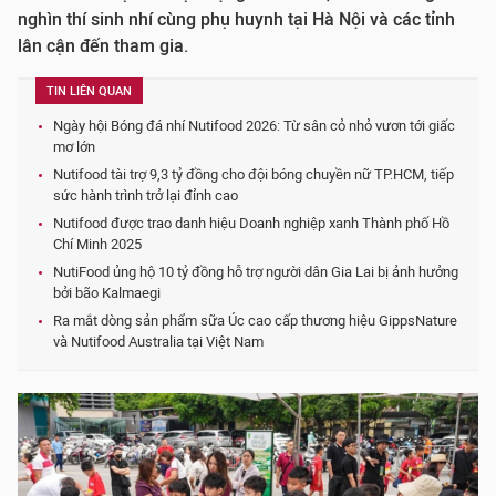
nghìn thí sinh nhí cùng phụ huynh tại Hà Nội và các tỉnh
lân cận đến tham gia.
TIN LIÊN QUAN
Ngày hội Bóng đá nhí Nutifood 2026: Từ sân cỏ nhỏ vươn tới giấc
mơ lớn
Nutifood tài trợ 9,3 tỷ đồng cho đội bóng chuyền nữ TP.HCM, tiếp
sức hành trình trở lại đỉnh cao
Nutifood được trao danh hiệu Doanh nghiệp xanh Thành phố Hồ
Chí Minh 2025
NutiFood ủng hộ 10 tỷ đồng hỗ trợ người dân Gia Lai bị ảnh hưởng
bởi bão Kalmaegi
Ra mắt dòng sản phẩm sữa Úc cao cấp thương hiệu GippsNature
và Nutifood Australia tại Việt Nam