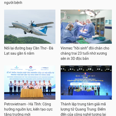
người bệnh
Nối lại đường bay Cần Thơ - Đà
Vinmec “hồi sinh” đôi chân cho
Lạt sau gần 6 năm
chàng trai 23 tuổi nhờ xương
sên in 3D độc bản
Petrovietnam - Hà Tĩnh: Cộng
Thành lập trung tâm giải mã
hưởng nguồn lực, kiến tạo cực
lượng tử Quang Trung: Điểm
tăng trưởng mới
đến của công nghệ tương lai