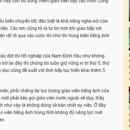
n này còn bổ sung thêm giáo viên dạy các môn Công
ều biến chuyển tốt, đặc biệt là khả năng nghe nói của
iều. Các em cũng tỏ ra tự tin hơn khi giao tiếp với
ện rất rõ qua các cuộc thi như thi hùng biện tiếng Anh
 các đợt thi tốt nghiệp của Nam Định hầu như không
ở lại đây thì chúng tôi luôn giữ vững vị trí thứ 5, thứ
 dục cũng đề xuất với tỉnh tiếp tục triển khai thêm 5
việc, phải chăng do lực lượng giáo viên tiếng Anh của
ới phải kêu gọi giáo viên nước ngoài về dạy, thầy
ời như vậy là không đúng về bản chất sự việc. Ở đây
áo viên tiếng Anh trong tỉnh không đủ năng lực mới
ào.