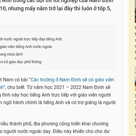
 Anh trong các đợt thi tốt nghiệp của Nam Định
0, nhưng mấy năm trở lại đây thì luôn ở tốp 5,
i nước ngoài trực tiếp dạy tiếng Anh
 giáo viên tiếng Anh nước ngoài
rong mùa dịch
cơ sở giáo dục phổ thông
ệt Nam có bài
“Các trường ở Nam Định sẽ có giáo viên
nh”
, cho biết: Từ năm học 2021 – 2022 Nam Định sẽ
 tỉnh này học tiếng Anh trực tiếp với giáo viên người
 ngữ hành chính là tiếng Anh và có trợ giảng là người
nhiều thành phố, địa phương cũng triển khai chương
do người nước ngoài dạy. Điều này khiến cho cho dư