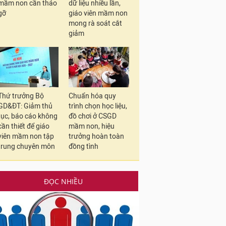
mầm non cần tháo
dữ liệu nhiều lần,
gỡ
giáo viên mầm non
mong rà soát cắt
giảm
Thứ trưởng Bộ
Chuẩn hóa quy
GD&ĐT: Giảm thủ
trình chọn học liệu,
tục, báo cáo không
đồ chơi ở CSGD
cần thiết để giáo
mầm non, hiệu
viên mầm non tập
trưởng hoàn toàn
trung chuyên môn
đồng tình
ĐỌC NHIỀU