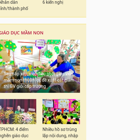
Nhân dân
6 kiến nghị
tỉnh/thành phố
GIÁO DỤC MẦM NON
Sau sắp xếp, việc điều phối giáo viên
mầm non thuận lợi, đề xuất cắt giảm
thi GV giỏi cấp trường
TPHCM: 4 điểm
Nhiều hồ sơ trùng
nghẽn giáo dục
lặp nội dung, nhập