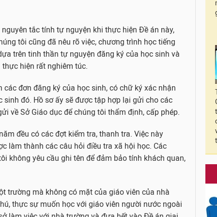
guyên tắc tính tự nguyện khi thực hiện Đề án này,
húng tôi cũng đã nêu rõ việc, chương trình học tiếng
dựa trên tinh thần tự nguyện đăng ký của học sinh và
thực hiện rất nghiêm túc.
n các đơn đăng ký của học sinh, có chữ ký xác nhận
sinh đó. Hồ sơ ấy sẽ được tập hợp lại gửi cho các
ửi về Sở Giáo dục để chúng tôi thẩm định, cấp phép.
năm đều có các đợt kiểm tra, thanh tra. Việc này
c làm thành các câu hỏi điều tra xã hội học. Các
g tôi không yêu cầu ghi tên để đảm bảo tính khách quan,
 một trường mà không có mặt của giáo viên của nhà
hú, thực sự muốn học với giáo viên người nước ngoài
sở làm việc với nhà trường và đưa hết vào Đề án giai