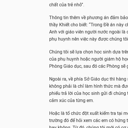
chất của trẻ nhỏ”.
Thông tin thêm về phương án đảm bảo n
thầy Khiết cho biết: “Trong Đề án này c
Anh với giáo viên người nước ngoài là 
phụ huynh nên việc này được chúng tôi 
Chúng tôi sẽ lựa chọn học sinh dựa trê
của phụ huynh hoặc người giám hộ học 
Phòng Giáo dục, sau đó các Phòng sẽ g
Ngoài ra, về phía Sở Giáo dục thì hàng 
không phải là chỉ làm hình thức mà đượ
phiếu trả lời của học sinh gửi đi chún
cảm xúc của từng em.
Hoặc là tổ chức đột xuất kiểm tra tại
trường đó để hỏi xem các em có hứng t
hay không. Từ đó, chúng tôi mới có cơ 