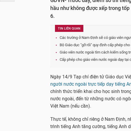
GDVN- Trước đây, điểm số thi tiếng
hầu như không được xếp trong tốp 1
6.
TIN LIÊN QUAN
Các trường ở Nam Định sẽ có giáo viên ngườ
Bộ Giáo dục "gỡ rối" quy định cấp phép cho
Giáo viên nước ngoài tìm cách kiếm sống t
Cấp phép cho giáo viên nước ngoài dạy tại 
Ngày 14/9 Tạp chí điện tử Giáo dục Vi
người nước ngoài trực tiếp dạy tiếng A
chính thức triển khai cho học sinh trong
nước ngoài, đến từ những nước có ngôn
Việt Nam (nếu cần).
Thực tế, không chỉ riêng ở Nam Định, 
trình tiếng Anh tăng cường, tiếng Anh 