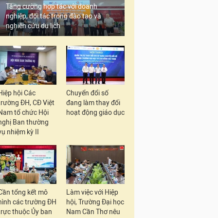
Tăng cường hợp tác với doanh
nghiệp, đối tác trong đào tạo và
nghiên cứu du lịch
Hiệp hội Các
Chuyển đổi số
trường ĐH, CĐ Việt
đang làm thay đổi
Nam tổ chức Hội
hoạt động giáo dục
nghị Ban thường
vụ nhiệm kỳ II
Cần tổng kết mô
Làm việc với Hiệp
hình các trường ĐH
hội, Trường Đại học
trực thuộc Ủy ban
Nam Cần Thơ nêu