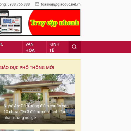
óng: 0938.766.888
toasoan@giaoduc.net.vn
ỌC
VĂN
KINH
HÓA
TẾ
GIÁO DỤC PHỔ THÔNG MỚI
Nghệ An: Có trường điểm chuẩn vào
10 chưa đến 3 điểm/môn, lãnh đạo
nhà trường nói gì?