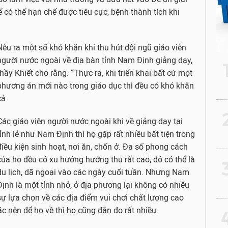
có thể hạn chế được tiêu cực, bệnh thành tích khi
Nêu ra một số khó khăn khi thu hút đội ngũ giáo viên
người nước ngoài về địa bàn tỉnh Nam Định giảng dạy,
thầy Khiết cho rằng: “Thực ra, khi triển khai bất cứ một
phương án mới nào trong giáo dục thì đều có khó khăn
cả.
2
Các giáo viên người nước ngoài khi về giảng dạy tại
tỉnh lẻ như Nam Định thì họ gặp rất nhiều bất tiện trong
điều kiện sinh hoạt, nơi ăn, chốn ở. Đa số phong cách
của họ đều có xu hướng hưởng thụ rất cao, đó có thể là
3
du lịch, dã ngoại vào các ngày cuối tuần. Nhưng Nam
Định là một tỉnh nhỏ, ở địa phương lại không có nhiều
sự lựa chọn về các địa điểm vui chơi chất lượng cao
 nên để họ về thì họ cũng đắn đo rất nhiều.
4