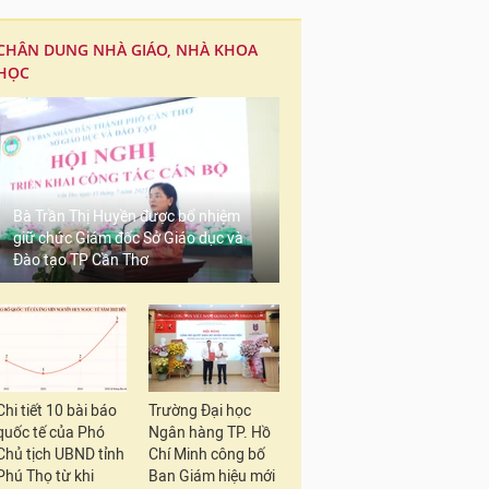
CHÂN DUNG NHÀ GIÁO, NHÀ KHOA
HỌC
Bà Trần Thị Huyền được bổ nhiệm
giữ chức Giám đốc Sở Giáo dục và
Đào tạo TP Cần Thơ
Chi tiết 10 bài báo
Trường Đại học
quốc tế của Phó
Ngân hàng TP. Hồ
Chủ tịch UBND tỉnh
Chí Minh công bố
Phú Thọ từ khi
Ban Giám hiệu mới