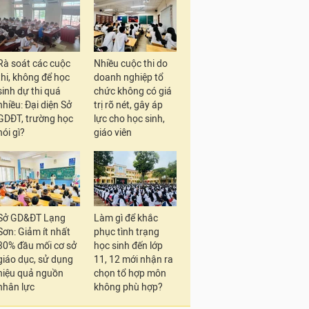
Rà soát các cuộc
Nhiều cuộc thi do
thi, không để học
doanh nghiệp tổ
sinh dự thi quá
chức không có giá
nhiều: Đại diện Sở
trị rõ nét, gây áp
GDĐT, trường học
lực cho học sinh,
nói gì?
giáo viên
Sở GD&ĐT Lạng
Làm gì để khắc
Sơn: Giảm ít nhất
phục tình trạng
30% đầu mối cơ sở
học sinh đến lớp
giáo dục, sử dụng
11, 12 mới nhận ra
hiệu quả nguồn
chọn tổ hợp môn
nhân lực
không phù hợp?