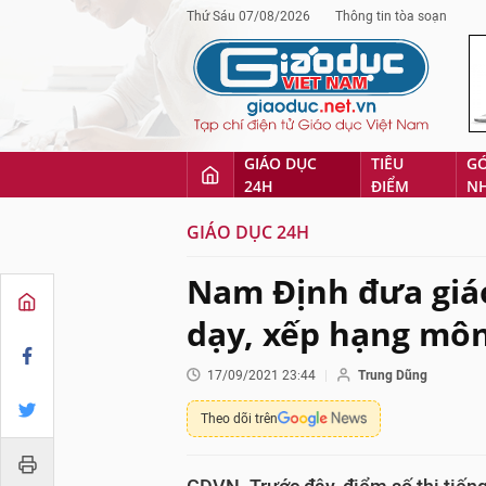
Thứ Sáu 07/08/2026
Thông tin tòa soạn
GIÁO DỤC
TIÊU
G
24H
ĐIỂM
N
GIÁO DỤC 24H
Nam Định đưa giáo
dạy, xếp hạng môn
17/09/2021 23:44
Trung Dũng
Theo dõi trên