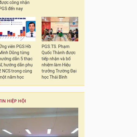
được công nhận
PGS đến nay
Ứng viên PGS Hồ
PGS.TS. Phạm
Minh Dũng từng
Quốc Thành được
hướng dẫn 5 thạc
tiếp nhận và bổ
sĩ, hướng dẫn phụ
nhiệm làm Hiệu
2 NCS trong cùng
trưởng Trường Đại
một năm học
học Thái Bình
TIN HIỆP HỘI