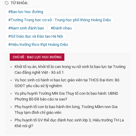
TỪ KHÓA:
#Bạo lực học đường
#Trường Trung học cơ sở - Trung học phổ thông Hoàng Diệu
#Nam sinh đánh bạn
#Đánh nhau
#Sở Giáo dục và Đào tạo Hà Nội
#Hiệu trưởng thcs-thpt Hoàng Diệu
CHỦ ĐỀ : BẠO LỰC HỌC ĐƯỜNG
Khởi tố vụ án, khởi tố bị can trong vụ nữ sinh bị bạo lực tại Trường
Cao đẳng nghề Việt - Xô số 1
Vụ học sinh có hành vi bạo lực giáo viên tại THCS Đại Kim: Bộ
GDĐT yêu cầu xử lý nghiêm
Vụ phụ huynh Trường MN Gia Thụy tố con bị bạo hành: UBND
Phường Bồ Đề báo cáo ra sao?
Phụ huynh tố con bị bạo hành tím lưng, Trường Mầm non Gia
Thụy tạm đình chỉ giáo viên
Phụ huynh tố GV thể dục đánh học sinh lớp 3, Hiệu trưởng TH La
Khê nói gì?