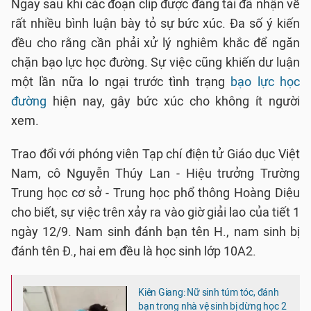
Ngay sau khi các đoạn clip được đăng tải đã nhận về
rất nhiều bình luận bày tỏ sự bức xúc. Đa số ý kiến
đều cho rằng cần phải xử lý nghiêm khắc để ngăn
chặn bạo lực học đường. Sự việc cũng khiến dư luận
một lần nữa lo ngại trước tình trạng
bạo lực học
đường
hiện nay, gây bức xúc cho không ít người
xem.
Trao đổi với phóng viên Tạp chí điện tử Giáo dục Việt
Nam, cô Nguyễn Thúy Lan - Hiệu trưởng Trường
Trung học cơ sở - Trung học phổ thông Hoàng Diệu
cho biết, sự việc trên xảy ra vào giờ giải lao của tiết 1
ngày 12/9. Nam sinh đánh bạn tên H., nam sinh bị
đánh tên Đ., hai em đều là học sinh lớp 10A2.
Kiên Giang: Nữ sinh túm tóc, đánh
bạn trong nhà vệ sinh bị dừng học 2