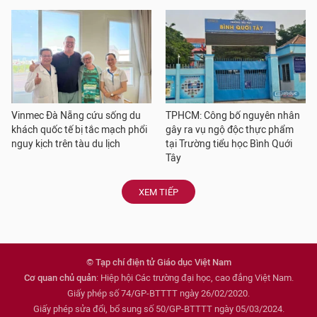
Vinmec Đà Nẵng cứu sống du
TPHCM: Công bố nguyên nhân
khách quốc tế bị tắc mạch phổi
gây ra vụ ngộ độc thực phẩm
nguy kịch trên tàu du lịch
tại Trường tiểu học Bình Quới
Tây
XEM TIẾP
© Tạp chí điện tử Giáo dục Việt Nam
Cơ quan chủ quản
: Hiệp hội Các trường đại học, cao đẳng Việt Nam.
Giấy phép số 74/GP-BTTTT ngày 26/02/2020.
Giấy phép sửa đổi, bổ sung số 50/GP-BTTTT ngày 05/03/2024.