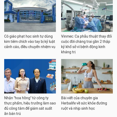
Cô giáo phạt học sinh tự dùng
Vinmec: Ca phẫu thuật thay đổi
kim tiêm chích vào tay bị kỷ luật
cuộc đời chàng trai gần 2 thập
cảnh cáo, điều chuyển nhiệm vụ
kỷ khổ sở vì bệnh động kinh
kháng trị
Nhận "hoa hồng" từ công ty
Bài viết của chuyên gia
thực phẩm, hiệu trưởng làm sao
Herbalife về sức khỏe đường
đủ công tâm để giám sát suất
ruột và nhịp sinh học
ăn bán trú