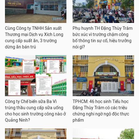
Cùng Công ty TNHH Sản xuất
Phụ huynh TH Đặng Thùy Trâm
Thương mại Dịch vụ Xích Long
bức xúc vì trường chậm công
cung cấp suất ăn, 3 trường
bố thông tin sự cố, hiệu trưởng
dừng ăn bán trú
nói gì?
Công ty Chế biến sữa Ba Vì
TPHCM: 46 học sinh Tiểu học
trúng thầu cung cấp sữa uống
Đặng Thùy Trâm có các triệu
cho học sinh trường công nào ở
chứng nghi ngờ ngộ độc thực
Quảng Ninh?
phẩm