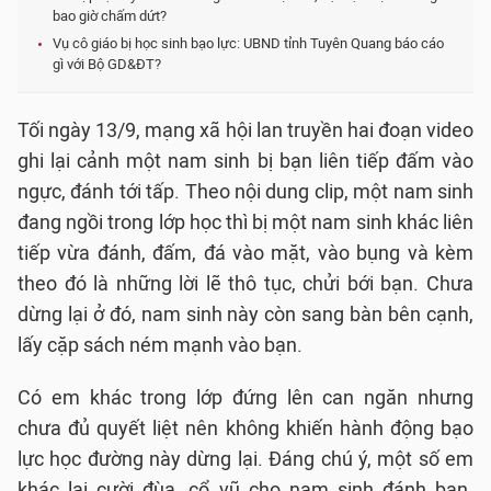
bao giờ chấm dứt?
Vụ cô giáo bị học sinh bạo lực: UBND tỉnh Tuyên Quang báo cáo
gì với Bộ GD&ĐT?
Tối ngày 13/9, mạng xã hội lan truyền hai đoạn video
ghi lại cảnh một nam sinh bị bạn liên tiếp đấm vào
ngực, đánh tới tấp. Theo nội dung clip, một nam sinh
đang ngồi trong lớp học thì bị một nam sinh khác liên
tiếp vừa đánh, đấm, đá vào mặt, vào bụng và kèm
theo đó là những lời lẽ thô tục, chửi bới bạn. Chưa
dừng lại ở đó, nam sinh này còn sang bàn bên cạnh,
lấy cặp sách ném mạnh vào bạn.
Có em khác trong lớp đứng lên can ngăn nhưng
chưa đủ quyết liệt nên không khiến hành động bạo
lực học đường này dừng lại. Đáng chú ý, một số em
khác lại cười đùa, cổ vũ cho nam sinh đánh bạn.