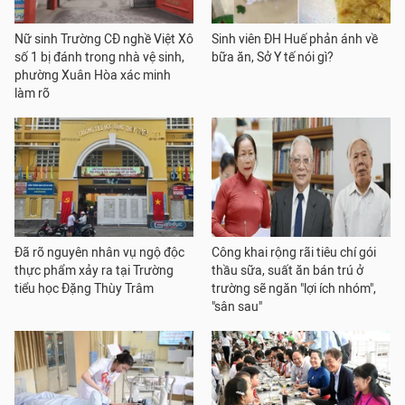
Nữ sinh Trường CĐ nghề Việt Xô
Sinh viên ĐH Huế phản ánh về
số 1 bị đánh trong nhà vệ sinh,
bữa ăn, Sở Y tế nói gì?
phường Xuân Hòa xác minh
làm rõ
Đã rõ nguyên nhân vụ ngộ độc
Công khai rộng rãi tiêu chí gói
thực phẩm xảy ra tại Trường
thầu sữa, suất ăn bán trú ở
tiểu học Đặng Thùy Trâm
trường sẽ ngăn "lợi ích nhóm",
"sân sau"