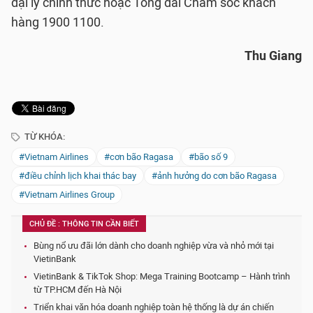
đại lý chính thức hoặc Tổng đài Chăm sóc khách
hàng 1900 1100.
Thu Giang
TỪ KHÓA:
#Vietnam Airlines
#cơn bão Ragasa
#bão số 9
#điều chỉnh lịch khai thác bay
#ảnh hưởng do cơn bão Ragasa
#Vietnam Airlines Group
CHỦ ĐỀ : THÔNG TIN CẦN BIẾT
Bùng nổ ưu đãi lớn dành cho doanh nghiệp vừa và nhỏ mới tại
VietinBank
VietinBank & TikTok Shop: Mega Training Bootcamp – Hành trình
từ TP.HCM đến Hà Nội
Triển khai văn hóa doanh nghiệp toàn hệ thống là dự án chiến