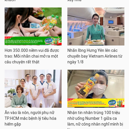
Hơn 350.000 niềm vui đã được
Nhãn lồng Hưng Yên lên các
trao: Mỗi nhãn chai mở ra một
chuyến bay Vietnam Airlines từ
câu chuyện rất thật
ngày 1/8
Ăn vào là nôn, người phụ nữ
Nhận tin nhắn trúng 100 triệu
TP.HCM mắc bệnh lý tiêu hóa
nhờ uống Number 1 giữa ca
hiếm gặp
làm, nữ công nhân nghĩ mình bị