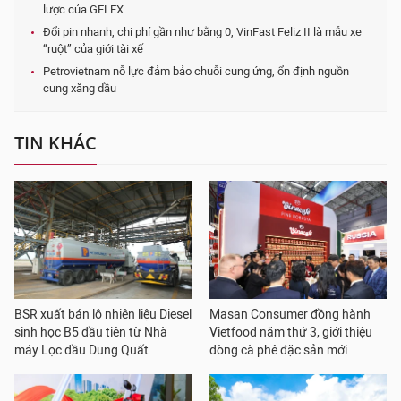
lược của GELEX
Đổi pin nhanh, chi phí gần như bằng 0, VinFast Feliz II là mẫu xe
“ruột” của giới tài xế
Petrovietnam nỗ lực đảm bảo chuỗi cung ứng, ổn định nguồn
cung xăng dầu
TIN KHÁC
BSR xuất bán lô nhiên liệu Diesel
Masan Consumer đồng hành
sinh học B5 đầu tiên từ Nhà
Vietfood năm thứ 3, giới thiệu
máy Lọc dầu Dung Quất
dòng cà phê đặc sản mới