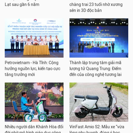
Lạt sau gần 6 năm
chàng trai 23 tuổi nhờ xương
sên in 3D độc bản
Petrovietnam - Hà Tĩnh: Cộng
Thành lập trung tâm giải mã
hưởng nguồn lực, kiến tạo cực
lượng tử Quang Trung: Điểm
tăng trưởng mới
đến của công nghệ tương lai
Nhiều người dân Khánh Hòa đổi
VinFast Amio S2: Mẫu xe “vừa
đời nhờ mô hình giáo dục cộng
lòng phụ huynh, đúng ý học