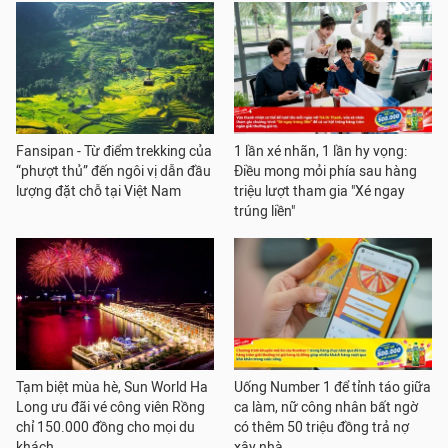
Fansipan - Từ điểm trekking của
1 lần xé nhãn, 1 lần hy vọng:
“phượt thủ” đến ngôi vị dẫn đầu
Điều mong mỏi phía sau hàng
lượng đặt chỗ tại Việt Nam
triệu lượt tham gia "Xé ngay
trúng liền"
Tạm biệt mùa hè, Sun World Ha
Uống Number 1 để tỉnh táo giữa
Long ưu đãi vé công viên Rồng
ca làm, nữ công nhân bất ngờ
chỉ 150.000 đồng cho mọi du
có thêm 50 triệu đồng trả nợ
khách
xây nhà