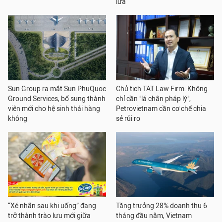
lừa
Sun Group ra mắt Sun PhuQuoc
Chủ tịch TAT Law Firm: Không
Ground Services, bổ sung thành
chỉ cần "lá chắn pháp lý",
viên mới cho hệ sinh thái hàng
Petrovietnam cần cơ chế chia
không
sẻ rủi ro
“Xé nhãn sau khi uống” đang
Tăng trưởng 28% doanh thu 6
trở thành trào lưu mới giữa
tháng đầu năm, Vietnam