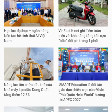
Hợp lực đại học – ngân hàng,
VinFast Kinet ghi điểm toàn
kiến tạo hệ sinh thái AI Việt
diện với khả năng tăng tốc cực
Nam
“bốc”, đổi pin trong 1 phút
Năng lực tồn chứa dầu thô của
iSMART Education là đối tác
Nhà máy Lọc dầu Dung Quất
giáo dục chiến lược của Đề án
tăng thêm 12,5%
"Phú Quốc Hello World" hướng
tới APEC 2027