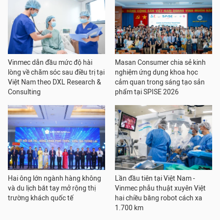
Vinmec dẫn đầu mức độ hài
Masan Consumer chia sẻ kinh
lòng về chăm sóc sau điều trị tại
nghiệm ứng dụng khoa học
Việt Nam theo DXL Research &
cảm quan trong sáng tạo sản
Consulting
phẩm tại SPISE 2026
Hai ông lớn ngành hàng không
Lần đầu tiên tại Việt Nam -
và du lịch bắt tay mở rộng thị
Vinmec phẫu thuật xuyên Việt
trường khách quốc tế
hai chiều bằng robot cách xa
1.700 km