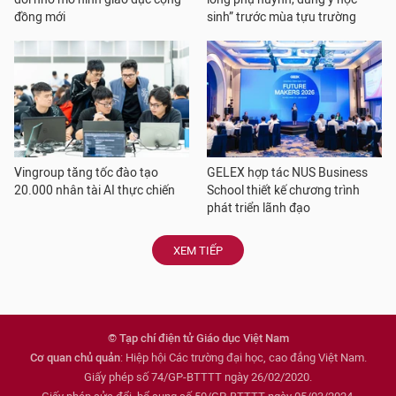
đồng mới
sinh” trước mùa tựu trường
Vingroup tăng tốc đào tạo
GELEX hợp tác NUS Business
20.000 nhân tài AI thực chiến
School thiết kế chương trình
phát triển lãnh đạo
XEM TIẾP
© Tạp chí điện tử Giáo dục Việt Nam
Cơ quan chủ quản
: Hiệp hội Các trường đại học, cao đẳng Việt Nam.
Giấy phép số 74/GP-BTTTT ngày 26/02/2020.