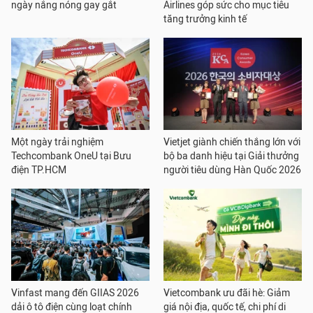
ngày nắng nóng gay gắt
Airlines góp sức cho mục tiêu
tăng trưởng kinh tế
Một ngày trải nghiệm
Vietjet giành chiến thắng lớn với
Techcombank OneU tại Bưu
bộ ba danh hiệu tại Giải thưởng
điện TP.HCM
người tiêu dùng Hàn Quốc 2026
Vinfast mang đến GIIAS 2026
Vietcombank ưu đãi hè: Giảm
dải ô tô điện cùng loạt chính
giá nội địa, quốc tế, chi phí di