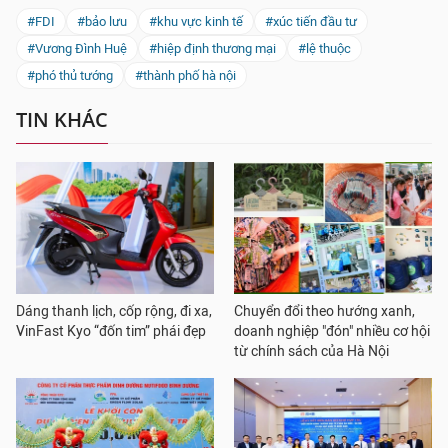
#FDI
#bảo lưu
#khu vực kinh tế
#xúc tiến đầu tư
#Vương Đình Huệ
#hiệp định thương mại
#lệ thuộc
#phó thủ tướng
#thành phố hà nội
TIN KHÁC
Dáng thanh lịch, cốp rộng, đi xa,
Chuyển đổi theo hướng xanh,
VinFast Kyo “đốn tim” phái đẹp
doanh nghiệp "đón" nhiều cơ hội
từ chính sách của Hà Nội