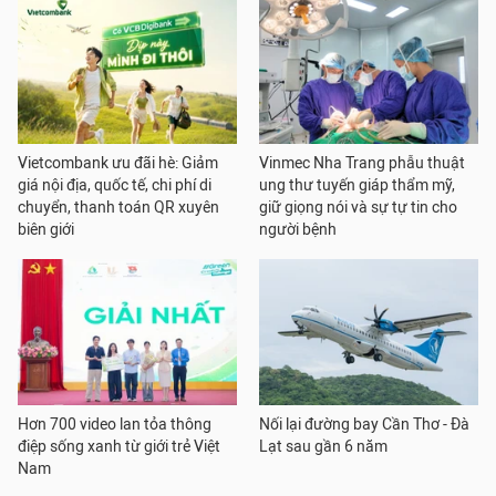
Vietcombank ưu đãi hè: Giảm
Vinmec Nha Trang phẫu thuật
giá nội địa, quốc tế, chi phí di
ung thư tuyến giáp thẩm mỹ,
chuyển, thanh toán QR xuyên
giữ giọng nói và sự tự tin cho
biên giới
người bệnh
Hơn 700 video lan tỏa thông
Nối lại đường bay Cần Thơ - Đà
điệp sống xanh từ giới trẻ Việt
Lạt sau gần 6 năm
Nam