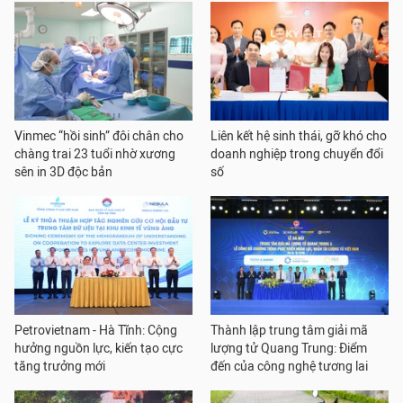
Vinmec “hồi sinh” đôi chân cho
Liên kết hệ sinh thái, gỡ khó cho
chàng trai 23 tuổi nhờ xương
doanh nghiệp trong chuyển đổi
sên in 3D độc bản
số
Petrovietnam - Hà Tĩnh: Cộng
Thành lập trung tâm giải mã
hưởng nguồn lực, kiến tạo cực
lượng tử Quang Trung: Điểm
tăng trưởng mới
đến của công nghệ tương lai