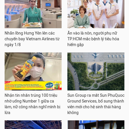
Nhãn lồng Hưng Yên lên các
Ăn vào là nôn, người phụ nữ
chuyến bay Vietnam Airlines từ
TP.HCM mắc bệnh lý tiêu hóa
ngày 1/8
hiếm gặp
Nhận tin nhắn trúng 100 triệu
Sun Group ra mắt Sun PhuQuoc
nhờ uống Number 1 giữa ca
Ground Services, bổ sung thành
làm, nữ công nhân nghĩ mình bị
viên mới cho hệ sinh thái hàng
lừa
không