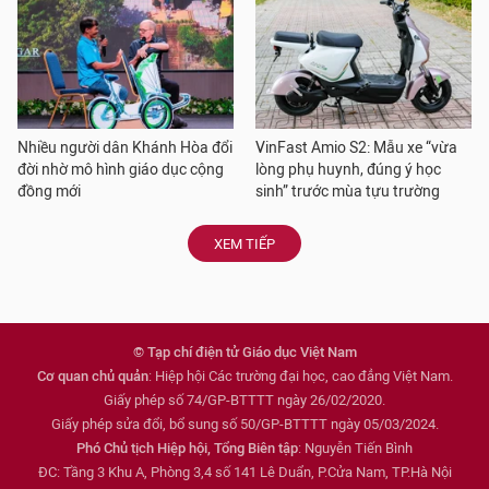
Nhiều người dân Khánh Hòa đổi
VinFast Amio S2: Mẫu xe “vừa
đời nhờ mô hình giáo dục cộng
lòng phụ huynh, đúng ý học
đồng mới
sinh” trước mùa tựu trường
XEM TIẾP
© Tạp chí điện tử Giáo dục Việt Nam
Cơ quan chủ quản
: Hiệp hội Các trường đại học, cao đẳng Việt Nam.
Giấy phép số 74/GP-BTTTT ngày 26/02/2020.
Giấy phép sửa đổi, bổ sung số 50/GP-BTTTT ngày 05/03/2024.
Phó Chủ tịch Hiệp hội, Tổng Biên tập
: Nguyễn Tiến Bình
ĐC: Tầng 3 Khu A, Phòng 3,4 số 141 Lê Duẩn, P.Cửa Nam, TP.Hà Nội