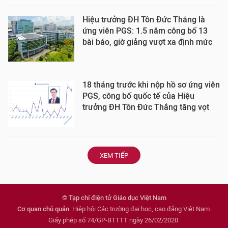
Hiệu trưởng ĐH Tôn Đức Thắng là
ứng viên PGS: 1.5 năm công bố 13
bài báo, giờ giảng vượt xa định mức
18 tháng trước khi nộp hồ sơ ứng viên
PGS, công bố quốc tế của Hiệu
trưởng ĐH Tôn Đức Thắng tăng vọt
XEM TIẾP
© Tạp chí điện tử Giáo dục Việt Nam
Cơ quan chủ quản
: Hiệp hội Các trường đại học, cao đẳng Việt Nam.
Giấy phép số 74/GP-BTTTT ngày 26/02/2020.