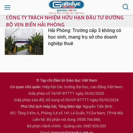
CÔNG TY TRÁCH NHIỆM HỮU HẠN ĐẦU TƯ ĐƯỜNG
BỘ VEN BIỂN HẢI PHÒNG
Hải Phòng: Trường cấp 3 không có
học sinh, mang trụ sở cho doanh
nghiệp thuê
© Tạp chí điện tử Giáo dục Việt Nam
Cơ quan chủ quản
: Hiệp hội Các trường đại học, cao đẳng Việt Nam.
Giấy phép số 74/GP-BTTTT ngày 26/02/2020.
Giấy phép sửa đổi, bổ sung số 50/GP-BTTTT ngày 05/03/2024.
Phó Chủ tịch Hiệp hội, Tổng Biên tập
: Nguyễn Tiến Bình
ĐC: Tầng 3 Khu A, Phòng 3,4 số 141 Lê Duẩn, P.Cửa Nam, TP.Hà Nội
Liên hệ: Bộ phận nội dung: 0938.766.888;
Bộ phận Hành chính - Quảng cáo: 0987.835.033
Email:
toasoan@giaoduc.net.vn