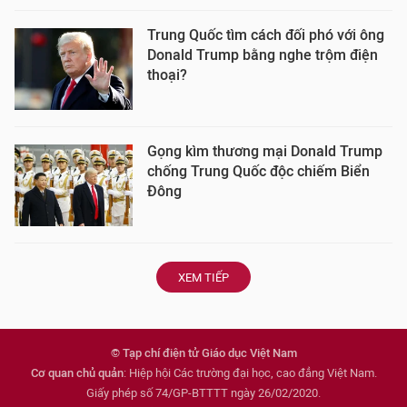
Trung Quốc tìm cách đối phó với ông
Donald Trump bằng nghe trộm điện
thoại?
Gọng kìm thương mại Donald Trump
chống Trung Quốc độc chiếm Biển
Đông
XEM TIẾP
© Tạp chí điện tử Giáo dục Việt Nam
Cơ quan chủ quản
: Hiệp hội Các trường đại học, cao đẳng Việt Nam.
Giấy phép số 74/GP-BTTTT ngày 26/02/2020.