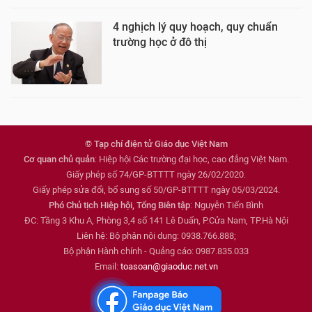
4 nghịch lý quy hoạch, quy chuẩn
trường học ở đô thị ​
© Tạp chí điện tử Giáo dục Việt Nam
Cơ quan chủ quản
: Hiệp hội Các trường đại học, cao đẳng Việt Nam.
Giấy phép số 74/GP-BTTTT ngày 26/02/2020.
Giấy phép sửa đổi, bổ sung số 50/GP-BTTTT ngày 05/03/2024.
Phó Chủ tịch Hiệp hội, Tổng Biên tập
: Nguyễn Tiến Bình
ĐC: Tầng 3 Khu A, Phòng 3,4 số 141 Lê Duẩn, P.Cửa Nam, TP.Hà Nội
Liên hệ: Bộ phận nội dung: 0938.766.888;
Bộ phận Hành chính - Quảng cáo: 0987.835.033
Email:
toasoan@giaoduc.net.vn