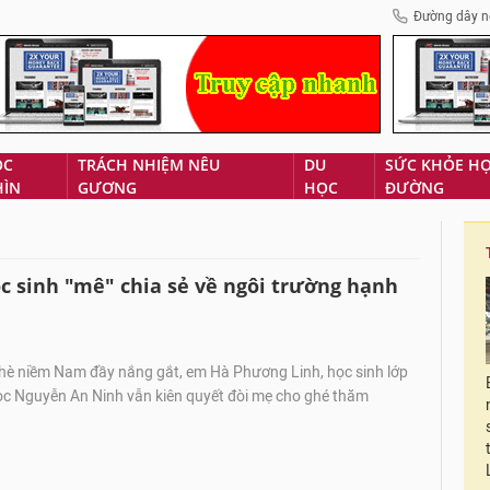
Đường dây n
ÓC
TRÁCH NHIỆM NÊU
DU
SỨC KHỎE H
HÌN
GƯƠNG
HỌC
ĐƯỜNG
c sinh "mê" chia sẻ về ngôi trường hạnh
hè niềm Nam đầy nắng gắt, em Hà Phương Linh, học sinh lớp
học Nguyễn An Ninh vẫn kiên quyết đòi mẹ cho ghé thăm