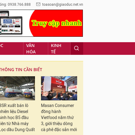
óng: 0938.766.888
toasoan@giaoduc.net.vn
ỌC
VĂN
KINH
HÓA
TẾ
THÔNG TIN CẦN BIẾT
BSR xuất bán lô
Masan Consumer
nhiên liệu Diesel
đồng hành
sinh học B5 đầu
Vietfood năm thứ
tiên từ Nhà máy
3, giới thiệu dòng
Lọc dầu Dung Quất
cà phê đặc sản mới