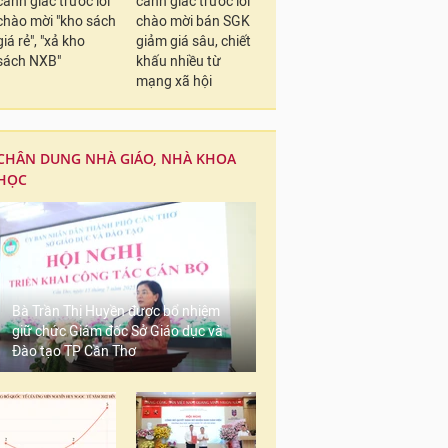
cảnh giác trước lời
cảnh giác trước lời
chào mời "kho sách
chào mời bán SGK
giá rẻ", "xả kho
giảm giá sâu, chiết
sách NXB"
khấu nhiều từ
mạng xã hội
CHÂN DUNG NHÀ GIÁO, NHÀ KHOA
HỌC
Bà Trần Thị Huyền được bổ nhiệm
giữ chức Giám đốc Sở Giáo dục và
Đào tạo TP Cần Thơ