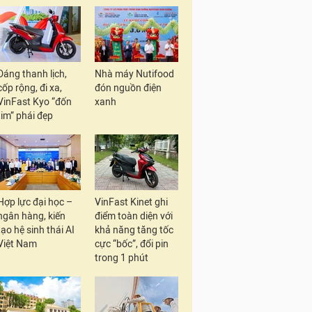
Dáng thanh lịch,
Nhà máy Nutifood
cốp rộng, đi xa,
đón nguồn điện
VinFast Kyo “đốn
xanh
tim” phái đẹp
Hợp lực đại học –
VinFast Kinet ghi
ngân hàng, kiến
điểm toàn diện với
tạo hệ sinh thái AI
khả năng tăng tốc
Việt Nam
cực “bốc”, đổi pin
trong 1 phút