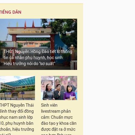
TIẾNG DÂN
THCS Nguyễn Hồng Đào tiết lộ thông
tin cá nhân phụ huynh, học sinh:
Hiệu trưởng nói do "sơ suất"
THPT Nguyễn Thái
Sinh viên
Bình thay đổi đồng
livestream phản
phục nam sinh lớp
cảm: Chuẩn mực
10, phụ huynh băn
đào tạo y khoa cần
khoăn, hiệu trưởng
được đặt ra ở mức