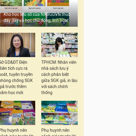
Kho học liệu số của NXBGDVN thúc
đẩy dạy và học chủ động, linh hoạt
Sở GD&ĐT Điện
TPHCM: Nhân viên
Biên tích cực rà
nhà sách lưu ý
soát, tuyên truyền
cách phân biệt
phòng chống SGK
giữa SGK giả, in lậu
giả trước thềm
với sách chính
năm học mới
thống
Phụ huynh nên
Phụ huynh nên