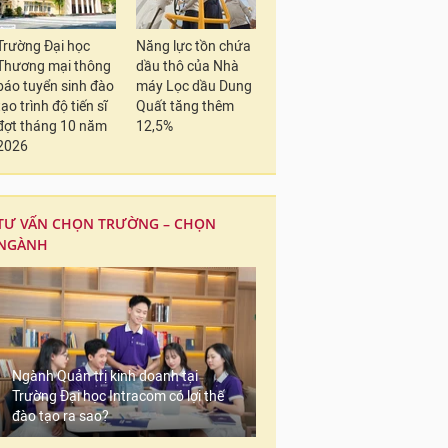
Trường Đại học
Năng lực tồn chứa
Thương mại thông
dầu thô của Nhà
báo tuyển sinh đào
máy Lọc dầu Dung
tạo trình độ tiến sĩ
Quất tăng thêm
đợt tháng 10 năm
12,5%
2026
TƯ VẤN CHỌN TRƯỜNG – CHỌN
NGÀNH
Ngành Quản trị kinh doanh tại
Trường Đại học Intracom có lợi thế
đào tạo ra sao?