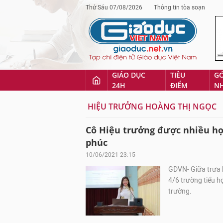
Thứ Sáu 07/08/2026
Thông tin tòa soạn
GIÁO DỤC
TIÊU
G
24H
ĐIỂM
N
HIỆU TRƯỞNG HOÀNG THỊ NGỌC
Cô Hiệu trưởng được nhiều họ
phúc
10/06/2021 23:15
GDVN- Giữa trưa 
4/6 trường tiểu 
trường.