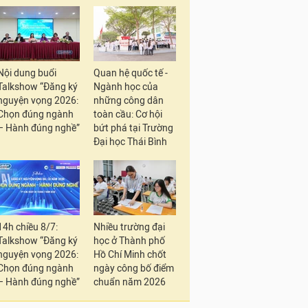
Nội dung buổi
Quan hệ quốc tế -
Talkshow “Đăng ký
Ngành học của
nguyện vọng 2026:
những công dân
Chọn đúng ngành
toàn cầu: Cơ hội
– Hành đúng nghề”
bứt phá tại Trường
Đại học Thái Bình
14h chiều 8/7:
Nhiều trường đại
Talkshow “Đăng ký
học ở Thành phố
nguyện vọng 2026:
Hồ Chí Minh chốt
Chọn đúng ngành
ngày công bố điểm
– Hành đúng nghề”
chuẩn năm 2026