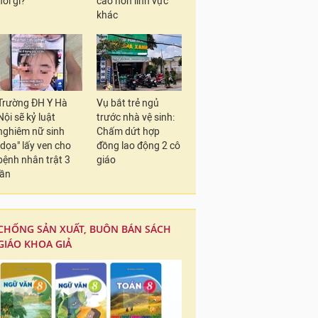
nói gì?
cao hơn lĩnh vực
khác
Trường ĐH Y Hà
Vụ bắt trẻ ngủ
Nội sẽ kỷ luật
trước nhà vệ sinh:
nghiêm nữ sinh
Chấm dứt hợp
"dọa" lấy ven cho
đồng lao động 2 cô
bệnh nhân trật 3
giáo
lần
CHỐNG SẢN XUẤT, BUÔN BÁN SÁCH
GIÁO KHOA GIẢ