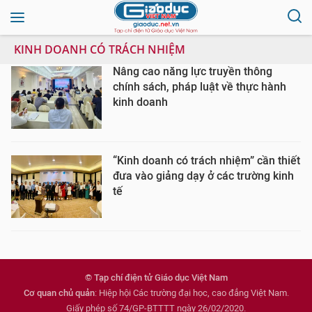
KINH DOANH CÓ TRÁCH NHIỆM
Nâng cao năng lực truyền thông
chính sách, pháp luật về thực hành
kinh doanh
“Kinh doanh có trách nhiệm” cần thiết
đưa vào giảng dạy ở các trường kinh
tế
© Tạp chí điện tử Giáo dục Việt Nam
Cơ quan chủ quản
: Hiệp hội Các trường đại học, cao đẳng Việt Nam.
Giấy phép số 74/GP-BTTTT ngày 26/02/2020.