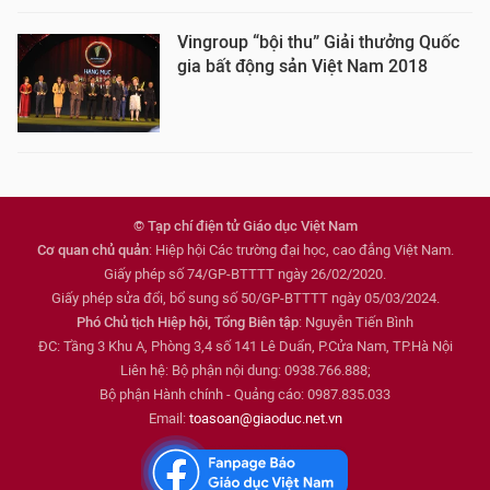
Vingroup “bội thu” Giải thưởng Quốc
gia bất động sản Việt Nam 2018
© Tạp chí điện tử Giáo dục Việt Nam
Cơ quan chủ quản
: Hiệp hội Các trường đại học, cao đẳng Việt Nam.
Giấy phép số 74/GP-BTTTT ngày 26/02/2020.
Giấy phép sửa đổi, bổ sung số 50/GP-BTTTT ngày 05/03/2024.
Phó Chủ tịch Hiệp hội, Tổng Biên tập
: Nguyễn Tiến Bình
ĐC: Tầng 3 Khu A, Phòng 3,4 số 141 Lê Duẩn, P.Cửa Nam, TP.Hà Nội
Liên hệ: Bộ phận nội dung: 0938.766.888;
Bộ phận Hành chính - Quảng cáo: 0987.835.033
Email:
toasoan@giaoduc.net.vn