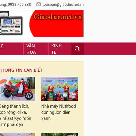
óng: 0938.766.888
toasoan@giaoduc.net.vn
ỌC
VĂN
KINH
HÓA
TẾ
THÔNG TIN CẦN BIẾT
Dáng thanh lịch,
Nhà máy Nutifood
cốp rộng, đi xa,
đón nguồn điện
VinFast Kyo “đốn
xanh
tim” phái đẹp