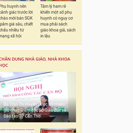
Phụ huynh nên
Tâm lý ham rẻ
cảnh giác trước lời
khiến một số phụ
chào mời bán SGK
huynh có nguy cơ
giảm giá sâu, chiết
mua phải sách
khấu nhiều từ
giáo khoa giả, sách
mạng xã hội
in lậu
CHÂN DUNG NHÀ GIÁO, NHÀ KHOA
HỌC
Bà Trần Thị Huyền được bổ nhiệm
giữ chức Giám đốc Sở Giáo dục và
Đào tạo TP Cần Thơ