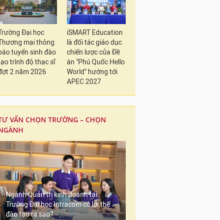
Trường Đại học
iSMART Education
Thương mại thông
là đối tác giáo dục
báo tuyển sinh đào
chiến lược của Đề
tạo trình độ thạc sĩ
án "Phú Quốc Hello
đợt 2 năm 2026
World" hướng tới
APEC 2027
TƯ VẤN CHỌN TRƯỜNG – CHỌN
NGÀNH
Ngành Quản trị kinh doanh tại
Trường Đại học Intracom có lợi thế
đào tạo ra sao?