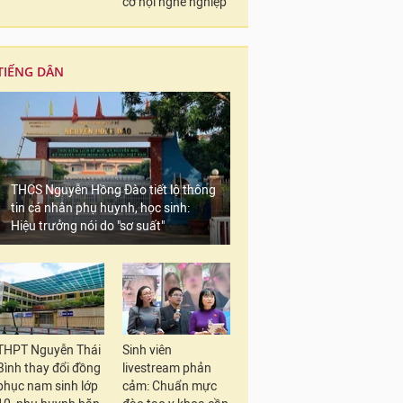
cơ hội nghề nghiệp
TIẾNG DÂN
THCS Nguyễn Hồng Đào tiết lộ thông
tin cá nhân phụ huynh, học sinh:
Hiệu trưởng nói do "sơ suất"
THPT Nguyễn Thái
Sinh viên
Bình thay đổi đồng
livestream phản
phục nam sinh lớp
cảm: Chuẩn mực