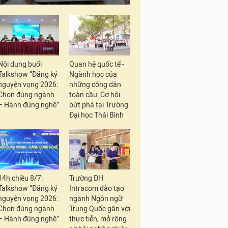
Nội dung buổi
Quan hệ quốc tế -
Talkshow “Đăng ký
Ngành học của
nguyện vọng 2026:
những công dân
Chọn đúng ngành
toàn cầu: Cơ hội
– Hành đúng nghề”
bứt phá tại Trường
Đại học Thái Bình
14h chiều 8/7:
Trường ĐH
Talkshow “Đăng ký
Intracom đào tạo
nguyện vọng 2026:
ngành Ngôn ngữ
Chọn đúng ngành
Trung Quốc gắn với
– Hành đúng nghề”
thực tiễn, mở rộng