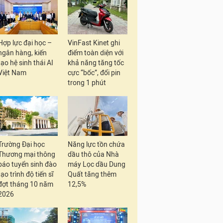
Hợp lực đại học –
VinFast Kinet ghi
ngân hàng, kiến
điểm toàn diện với
tạo hệ sinh thái AI
khả năng tăng tốc
Việt Nam
cực “bốc”, đổi pin
trong 1 phút
Trường Đại học
Năng lực tồn chứa
Thương mại thông
dầu thô của Nhà
báo tuyển sinh đào
máy Lọc dầu Dung
tạo trình độ tiến sĩ
Quất tăng thêm
đợt tháng 10 năm
12,5%
2026