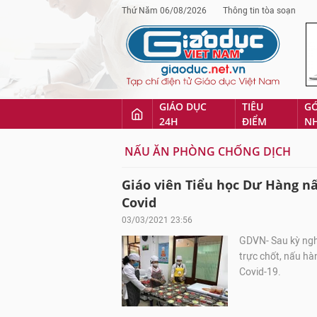
Thứ Năm 06/08/2026
Thông tin tòa soạn
GIÁO DỤC
TIÊU
G
24H
ĐIỂM
N
NẤU ĂN PHÒNG CHỐNG DỊCH
Giáo viên Tiểu học Dư Hàng nấ
Covid
03/03/2021 23:56
GDVN- Sau kỳ nghỉ
trực chốt, nấu hà
Covid-19.