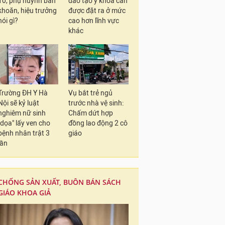
10, phụ huynh băn
đào tạo y khoa cần
khoăn, hiệu trưởng
được đặt ra ở mức
nói gì?
cao hơn lĩnh vực
khác
Trường ĐH Y Hà
Vụ bắt trẻ ngủ
Nội sẽ kỷ luật
trước nhà vệ sinh:
nghiêm nữ sinh
Chấm dứt hợp
"dọa" lấy ven cho
đồng lao động 2 cô
bệnh nhân trật 3
giáo
lần
CHỐNG SẢN XUẤT, BUÔN BÁN SÁCH
GIÁO KHOA GIẢ