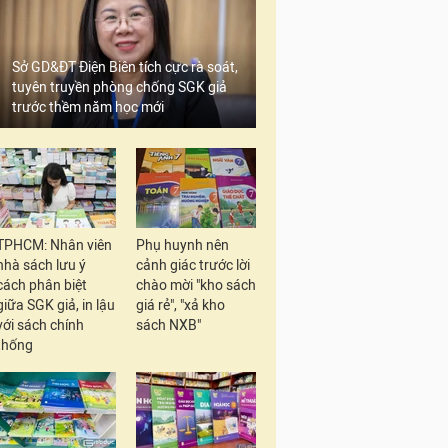
Sở GD&ĐT Điện Biên tích cực rà soát,
tuyên truyền phòng chống SGK giả
trước thềm năm học mới
TPHCM: Nhân viên
Phụ huynh nên
nhà sách lưu ý
cảnh giác trước lời
cách phân biệt
chào mời "kho sách
giữa SGK giả, in lậu
giá rẻ", "xả kho
với sách chính
sách NXB"
thống