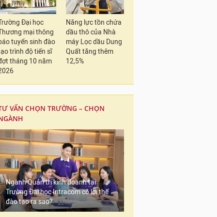
Trường Đại học
Năng lực tồn chứa
Thương mại thông
dầu thô của Nhà
báo tuyển sinh đào
máy Lọc dầu Dung
tạo trình độ tiến sĩ
Quất tăng thêm
đợt tháng 10 năm
12,5%
2026
TƯ VẤN CHỌN TRƯỜNG – CHỌN
NGÀNH
Ngành Quản trị kinh doanh tại
Trường Đại học Intracom có lợi thế
đào tạo ra sao?