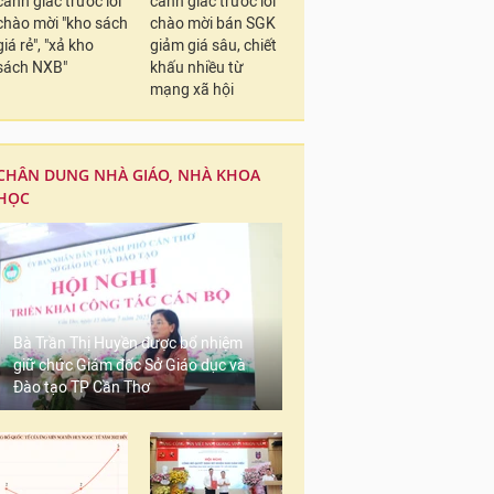
cảnh giác trước lời
cảnh giác trước lời
chào mời "kho sách
chào mời bán SGK
giá rẻ", "xả kho
giảm giá sâu, chiết
sách NXB"
khấu nhiều từ
mạng xã hội
CHÂN DUNG NHÀ GIÁO, NHÀ KHOA
HỌC
Bà Trần Thị Huyền được bổ nhiệm
giữ chức Giám đốc Sở Giáo dục và
Đào tạo TP Cần Thơ