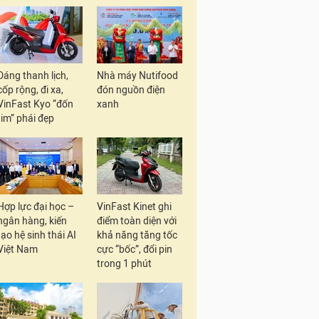
Dáng thanh lịch,
Nhà máy Nutifood
cốp rộng, đi xa,
đón nguồn điện
VinFast Kyo “đốn
xanh
tim” phái đẹp
Hợp lực đại học –
VinFast Kinet ghi
ngân hàng, kiến
điểm toàn diện với
tạo hệ sinh thái AI
khả năng tăng tốc
Việt Nam
cực “bốc”, đổi pin
trong 1 phút