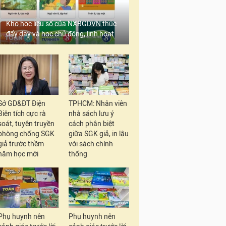
Kho học liệu số của NXBGDVN thúc
đẩy dạy và học chủ động, linh hoạt
Sở GD&ĐT Điện
TPHCM: Nhân viên
Biên tích cực rà
nhà sách lưu ý
soát, tuyên truyền
cách phân biệt
phòng chống SGK
giữa SGK giả, in lậu
giả trước thềm
với sách chính
năm học mới
thống
Phụ huynh nên
Phụ huynh nên