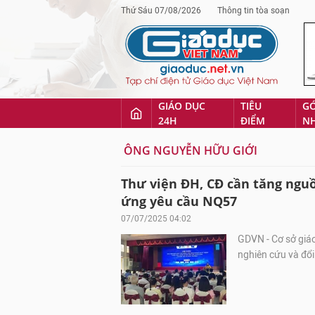
Thứ Sáu 07/08/2026
Thông tin tòa soạn
GIÁO DỤC
TIÊU
G
24H
ĐIỂM
N
ÔNG NGUYỄN HỮU GIỚI
Thư viện ĐH, CĐ cần tăng nguồ
ứng yêu cầu NQ57
07/07/2025 04:02
GDVN - Cơ sở giáo
nghiên cứu và đổi