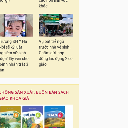
nói gì?
cao hơn lĩnh vực
khác
Trường ĐH Y Hà
Vụ bắt trẻ ngủ
Nội sẽ kỷ luật
trước nhà vệ sinh:
nghiêm nữ sinh
Chấm dứt hợp
"dọa" lấy ven cho
đồng lao động 2 cô
bệnh nhân trật 3
giáo
lần
CHỐNG SẢN XUẤT, BUÔN BÁN SÁCH
GIÁO KHOA GIẢ