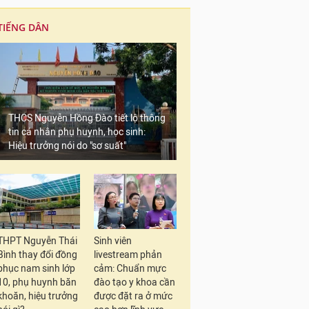
TIẾNG DÂN
THCS Nguyễn Hồng Đào tiết lộ thông
tin cá nhân phụ huynh, học sinh:
Hiệu trưởng nói do "sơ suất"
THPT Nguyễn Thái
Sinh viên
Bình thay đổi đồng
livestream phản
phục nam sinh lớp
cảm: Chuẩn mực
10, phụ huynh băn
đào tạo y khoa cần
khoăn, hiệu trưởng
được đặt ra ở mức