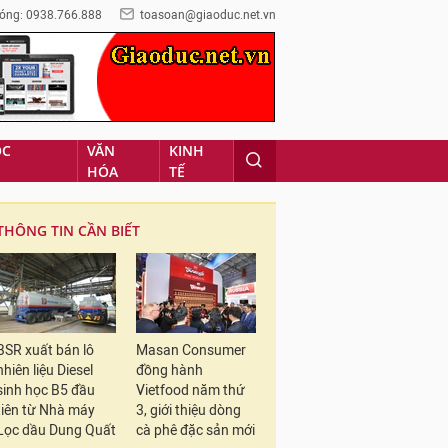
óng: 0938.766.888
toasoan@giaoduc.net.vn
ỌC
VĂN
KINH
HÓA
TẾ
THÔNG TIN CẦN BIẾT
BSR xuất bán lô
Masan Consumer
nhiên liệu Diesel
đồng hành
sinh học B5 đầu
Vietfood năm thứ
tiên từ Nhà máy
3, giới thiệu dòng
Lọc dầu Dung Quất
cà phê đặc sản mới