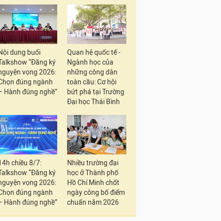
Nội dung buổi
Quan hệ quốc tế -
Talkshow “Đăng ký
Ngành học của
nguyện vọng 2026:
những công dân
Chọn đúng ngành
toàn cầu: Cơ hội
– Hành đúng nghề”
bứt phá tại Trường
Đại học Thái Bình
14h chiều 8/7:
Nhiều trường đại
Talkshow “Đăng ký
học ở Thành phố
nguyện vọng 2026:
Hồ Chí Minh chốt
Chọn đúng ngành
ngày công bố điểm
– Hành đúng nghề”
chuẩn năm 2026