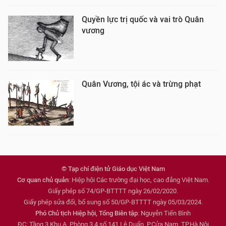
Quyền lực trị quốc và vai trò Quân
vương
Quân Vương, tội ác và trừng phạt
© Tạp chí điện tử Giáo dục Việt Nam
Cơ quan chủ quản
: Hiệp hội Các trường đại học, cao đẳng Việt Nam.
Giấy phép số 74/GP-BTTTT ngày 26/02/2020.
Giấy phép sửa đổi, bổ sung số 50/GP-BTTTT ngày 05/03/2024.
Phó Chủ tịch Hiệp hội, Tổng Biên tập
: Nguyễn Tiến Bình
ĐC: Tầng 3 Khu A, Phòng 3,4 số 141 Lê Duẩn, P.Cửa Nam, TP.Hà Nội