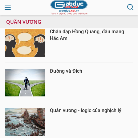
QUÂN VƯƠNG
Chân đạp Hồng Quang, đầu mang
Hắc Ám
Đường và Đích
Quân vương - logic của nghịch lý