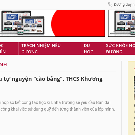
Đường dây n
ÓC
TRÁCH NHIỆM NÊU
DU
SỨC KHỎE H
HÌN
GƯƠNG
HỌC
ĐƯỜNG
INH
u tự nguyện "cào bằng", THCS Khương
 họp sơ kết công tác học kì I, nhà trường sẽ yêu cầu Ban đại
công khai việc sử dụng quỹ đến từng thành viên của lớp mình.