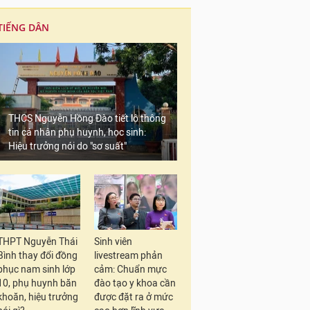
TIẾNG DÂN
THCS Nguyễn Hồng Đào tiết lộ thông
tin cá nhân phụ huynh, học sinh:
Hiệu trưởng nói do "sơ suất"
THPT Nguyễn Thái
Sinh viên
Bình thay đổi đồng
livestream phản
phục nam sinh lớp
cảm: Chuẩn mực
10, phụ huynh băn
đào tạo y khoa cần
khoăn, hiệu trưởng
được đặt ra ở mức