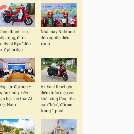
Dáng thanh lịch,
Nhà máy Nutifood
cốp rộng, đi xa,
đón nguồn điện
VinFast Kyo “đốn
xanh
tim” phái đẹp
Hợp lực đại học –
VinFast Kinet ghi
ngân hàng, kiến
điểm toàn diện với
tạo hệ sinh thái AI
khả năng tăng tốc
Việt Nam
cực “bốc”, đổi pin
trong 1 phút