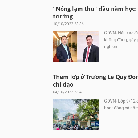
"Nóng lạm thu" đầu năm học: 
trưởng
10/10/2022 23:36
GDVN- Nếu xác địn
không đúng, gây p
nghiêm.
Thêm lớp ở Trường Lê Quý Đôn 
chỉ đạo
04/10/2022 23:43
GDVN- Lớp 9/12 củ
hoạt động cả năm