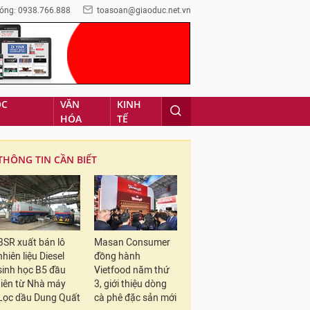
óng: 0938.766.888
toasoan@giaoduc.net.vn
ỌC
VĂN
KINH
HÓA
TẾ
THÔNG TIN CẦN BIẾT
BSR xuất bán lô
Masan Consumer
nhiên liệu Diesel
đồng hành
sinh học B5 đầu
Vietfood năm thứ
tiên từ Nhà máy
3, giới thiệu dòng
Lọc dầu Dung Quất
cà phê đặc sản mới