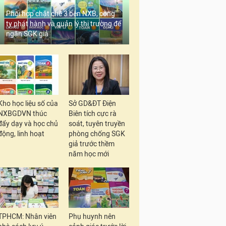
Phối hợp chặt chẽ 3 bên NXB, công
ty phát hành và quản lý thị trường để
ngăn SGK giả
Kho học liệu số của
Sở GD&ĐT Điện
NXBGDVN thúc
Biên tích cực rà
đẩy dạy và học chủ
soát, tuyên truyền
động, linh hoạt
phòng chống SGK
giả trước thềm
năm học mới
TPHCM: Nhân viên
Phụ huynh nên