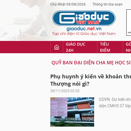
Chủ Nhật 09/08/2026
Thông tin tòa soạn
GIÁO DỤC
TIÊU
G
24H
ĐIỂM
N
QUỸ BAN ĐẠI DIỆN CHA MẸ HỌC S
Phụ huynh ý kiến về khoản th
Thượng nói gì?
28/11/2025 02:52
GDVN -Dự kiến khi
diện CMHS 37 lớp 