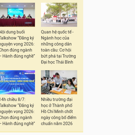
Nội dung buổi
Quan hệ quốc tế -
Talkshow “Đăng ký
Ngành học của
nguyện vọng 2026:
những công dân
Chọn đúng ngành
toàn cầu: Cơ hội
– Hành đúng nghề”
bứt phá tại Trường
Đại học Thái Bình
14h chiều 8/7:
Nhiều trường đại
Talkshow “Đăng ký
học ở Thành phố
nguyện vọng 2026:
Hồ Chí Minh chốt
Chọn đúng ngành
ngày công bố điểm
– Hành đúng nghề”
chuẩn năm 2026