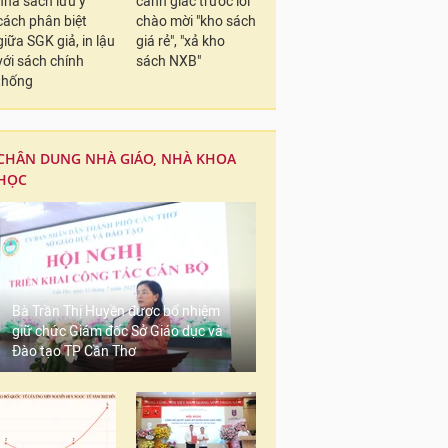
nhà sách lưu ý
cảnh giác trước lời
cách phân biệt
chào mời "kho sách
giữa SGK giả, in lậu
giá rẻ", "xả kho
với sách chính
sách NXB"
thống
CHÂN DUNG NHÀ GIÁO, NHÀ KHOA
HỌC
Bà Trần Thị Huyền được bổ nhiệm
giữ chức Giám đốc Sở Giáo dục và
Đào tạo TP Cần Thơ