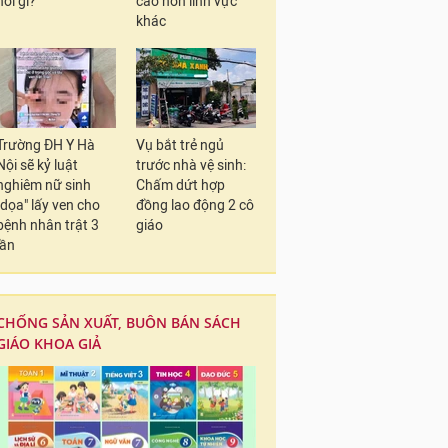
nói gì?
cao hơn lĩnh vực
khác
Trường ĐH Y Hà
Vụ bắt trẻ ngủ
Nội sẽ kỷ luật
trước nhà vệ sinh:
nghiêm nữ sinh
Chấm dứt hợp
"dọa" lấy ven cho
đồng lao động 2 cô
bệnh nhân trật 3
giáo
lần
CHỐNG SẢN XUẤT, BUÔN BÁN SÁCH
GIÁO KHOA GIẢ