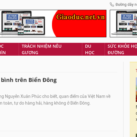
Đường dây n
ÓC
TRÁCH NHIỆM NÊU
DU
SỨC KHỎE H
HÌN
GƯƠNG
HỌC
ĐƯỜNG
 bình trên Biển Đông
ng Nguyễn Xuân Phúc cho biết, quan điểm của Việt Nam về
 an toàn, tự do hàng hải, hàng không ở Biển Đông.