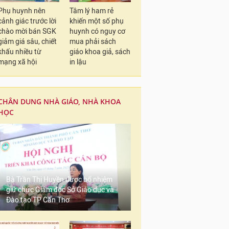
Phụ huynh nên
Tâm lý ham rẻ
cảnh giác trước lời
khiến một số phụ
chào mời bán SGK
huynh có nguy cơ
giảm giá sâu, chiết
mua phải sách
khấu nhiều từ
giáo khoa giả, sách
mạng xã hội
in lậu
CHÂN DUNG NHÀ GIÁO, NHÀ KHOA
HỌC
Bà Trần Thị Huyền được bổ nhiệm
giữ chức Giám đốc Sở Giáo dục và
Đào tạo TP Cần Thơ