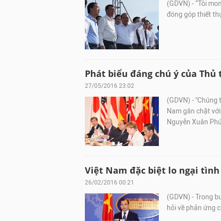
(GDVN) - “Tôi mo
đóng góp thiết th
Phát biểu đáng chú ý của Thủ
27/05/2016 23:02
(GDVN) - "Chúng t
Nam gắn chặt với 
Nguyễn Xuân Phú
Việt Nam đặc biệt lo ngại tìn
26/02/2016 00:21
(GDVN) - Trong bu
hỏi về phản ứng c