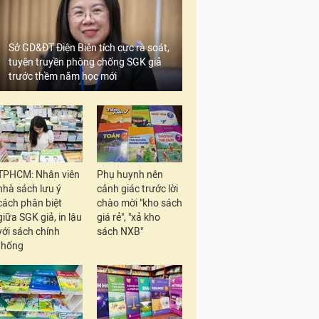
Sở GD&ĐT Điện Biên tích cực rà soát,
tuyên truyền phòng chống SGK giả
trước thềm năm học mới
TPHCM: Nhân viên
Phụ huynh nên
nhà sách lưu ý
cảnh giác trước lời
cách phân biệt
chào mời "kho sách
giữa SGK giả, in lậu
giá rẻ", "xả kho
với sách chính
sách NXB"
thống