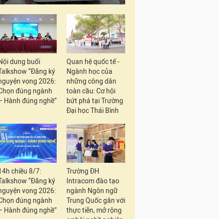
Nội dung buổi
Quan hệ quốc tế -
Talkshow “Đăng ký
Ngành học của
nguyện vọng 2026:
những công dân
Chọn đúng ngành
toàn cầu: Cơ hội
– Hành đúng nghề”
bứt phá tại Trường
Đại học Thái Bình
14h chiều 8/7:
Trường ĐH
Talkshow “Đăng ký
Intracom đào tạo
nguyện vọng 2026:
ngành Ngôn ngữ
Chọn đúng ngành
Trung Quốc gắn với
– Hành đúng nghề”
thực tiễn, mở rộng