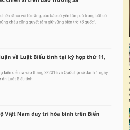
c chiến sĩ trên đảo Trường Sa
hiến sĩ nói với tôi rằng, các bác cứ yên tâm, dù trong bất cứ
úng cháu cũng quyết tâm giữ vững biển trời tổ quốc".
luận về Luật Biểu tình tại kỳ họp thứ 11,
ự kiến diễn ra vào tháng 3/2016 và Quốc hội sẽ dành 1 ngày
 án Luật Biểu tình.
ộ Việt Nam duy trì hòa bình trên Biển