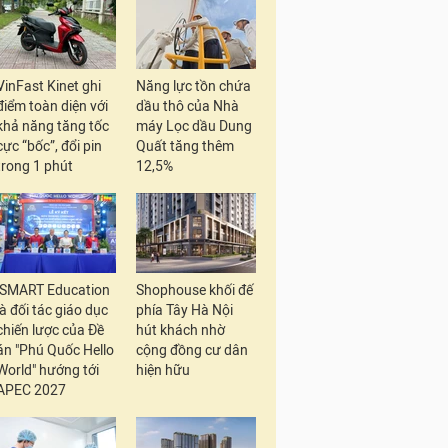
VinFast Kinet ghi
Năng lực tồn chứa
điểm toàn diện với
dầu thô của Nhà
khả năng tăng tốc
máy Lọc dầu Dung
cực “bốc”, đổi pin
Quất tăng thêm
trong 1 phút
12,5%
iSMART Education
Shophouse khối đế
là đối tác giáo dục
phía Tây Hà Nội
chiến lược của Đề
hút khách nhờ
án "Phú Quốc Hello
cộng đồng cư dân
World" hướng tới
hiện hữu
APEC 2027