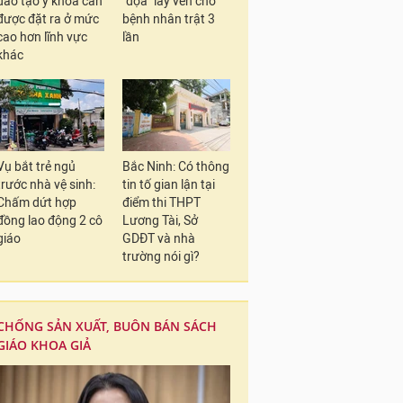
đào tạo y khoa cần
"dọa" lấy ven cho
được đặt ra ở mức
bệnh nhân trật 3
cao hơn lĩnh vực
lần
khác
Vụ bắt trẻ ngủ
Bắc Ninh: Có thông
trước nhà vệ sinh:
tin tố gian lận tại
Chấm dứt hợp
điểm thi THPT
đồng lao động 2 cô
Lương Tài, Sở
giáo
GDĐT và nhà
trường nói gì?
CHỐNG SẢN XUẤT, BUÔN BÁN SÁCH
GIÁO KHOA GIẢ