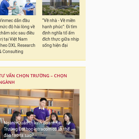
Vinmec dẫn đầu
“Về nhà - Về miền
mức độ hài lòng về
hạnh phúc”: Đi tìm
chăm sóc sau điều
định nghĩa tổ ấm
trị tại Việt Nam
đích thực giữa nhịp
theo DXL Research
sống hiện đại
& Consulting
TƯ VẤN CHỌN TRƯỜNG – CHỌN
NGÀNH
Ngành Quản trị kinh doanh tại
Trường Đại học Intracom có lợi thế
đào tạo ra sao?