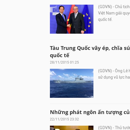
(GDVN) - Chủ tịc
Việt Nam giải quy
quốc tế.
Tàu Trung Quốc vây ép, chĩa s
quốc tế
28/11/2015 01:25
(GDVN) - Ông Lê H
sử dụng vũ lực ha
Những phát ngôn ấn tượng củ
22/11/2015 23:32
(GDVN) - Thủ tướ