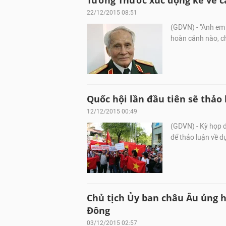
Tướng Thước xúc động kể về cá
22/12/2015 08:51
(GDVN) - "Anh em c
hoàn cảnh nào, ch
Quốc hội lần đầu tiên sẽ thảo 
12/12/2015 00:49
(GDVN) - Kỳ họp d
để thảo luận về dự
Chủ tịch Ủy ban châu Âu ủng h
Đông
03/12/2015 02:57