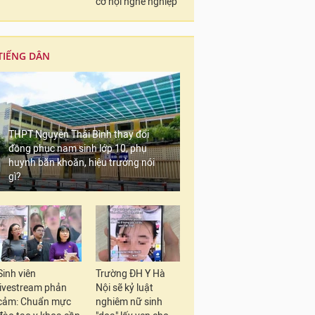
cơ hội nghề nghiệp
TIẾNG DÂN
THPT Nguyễn Thái Bình thay đổi
đồng phục nam sinh lớp 10, phụ
huynh băn khoăn, hiệu trưởng nói
gì?
Sinh viên
Trường ĐH Y Hà
livestream phản
Nội sẽ kỷ luật
cảm: Chuẩn mực
nghiêm nữ sinh