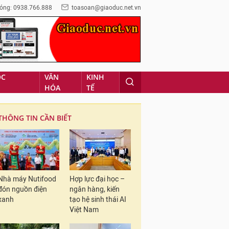
óng: 0938.766.888
toasoan@giaoduc.net.vn
ỌC
VĂN
KINH
HÓA
TẾ
THÔNG TIN CẦN BIẾT
Nhà máy Nutifood
Hợp lực đại học –
đón nguồn điện
ngân hàng, kiến
xanh
tạo hệ sinh thái AI
Việt Nam