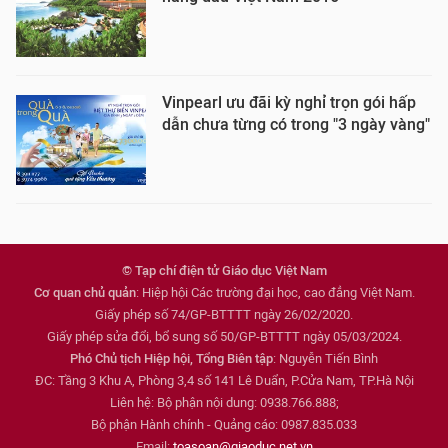
Vinpearl ưu đãi kỳ nghỉ trọn gói hấp
dẫn chưa từng có trong "3 ngày vàng"
© Tạp chí điện tử Giáo dục Việt Nam
Cơ quan chủ quản
: Hiệp hội Các trường đại học, cao đẳng Việt Nam.
Giấy phép số 74/GP-BTTTT ngày 26/02/2020.
Giấy phép sửa đổi, bổ sung số 50/GP-BTTTT ngày 05/03/2024.
Phó Chủ tịch Hiệp hội, Tổng Biên tập
: Nguyễn Tiến Bình
ĐC: Tầng 3 Khu A, Phòng 3,4 số 141 Lê Duẩn, P.Cửa Nam, TP.Hà Nội
Liên hệ: Bộ phận nội dung: 0938.766.888;
Bộ phận Hành chính - Quảng cáo: 0987.835.033
Email:
toasoan@giaoduc.net.vn