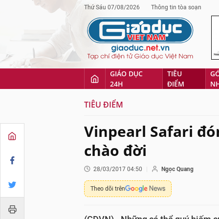
Thứ Sáu 07/08/2026
Thông tin tòa soạn
GIÁO DỤC
TIÊU
G
24H
ĐIỂM
N
TIÊU ĐIỂM
Vinpearl Safari đ
chào đời
28/03/2017 04:50
Ngọc Quang
Theo dõi trên