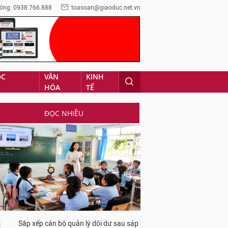
óng: 0938.766.888
toasoan@giaoduc.net.vn
ỌC
VĂN
KINH
HÓA
TẾ
ĐỌC NHIỀU
Sắp xếp cán bộ quản lý dôi dư sau sáp