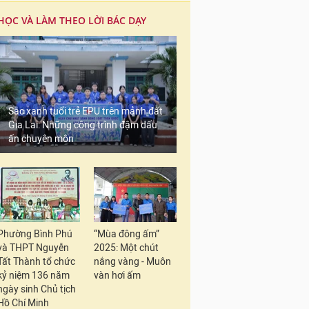
HỌC VÀ LÀM THEO LỜI BÁC DẠY
Sắc xanh tuổi trẻ EPU trên mảnh đất
Gia Lai: Những công trình đậm dấu
ấn chuyên môn
Phường Bình Phú
“Mùa đông ấm”
và THPT Nguyễn
2025: Một chút
Tất Thành tổ chức
nắng vàng - Muôn
kỷ niệm 136 năm
vàn hơi ấm
ngày sinh Chủ tịch
Hồ Chí Minh