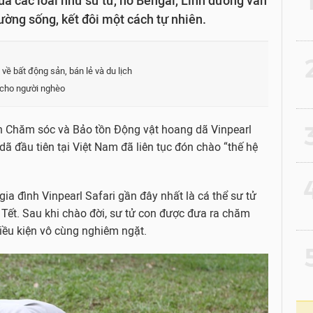
a các loài như sư tử, hổ Bengal, Linh dương vằn
ường sống, kết đôi một cách tự nhiên.
2
 về bất động sản, bán lẻ và du lịch
ư cho người nghèo
3
 Chăm sóc và Bảo tồn Động vật hoang dã Vinpearl
ã đầu tiên tại Việt Nam đã liên tục đón chào “thế hệ
4
ia đình Vinpearl Safari gần đây nhất là cá thể sư tử
ết. Sau khi chào đời, sư tử con được đưa ra chăm
iều kiện vô cùng nghiêm ngặt.
5