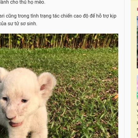
dành cho thú họ mèo.
ri cũng trong tình trạng tác chiến cao độ để hỗ trợ kịp
của sư tử sơ sinh.