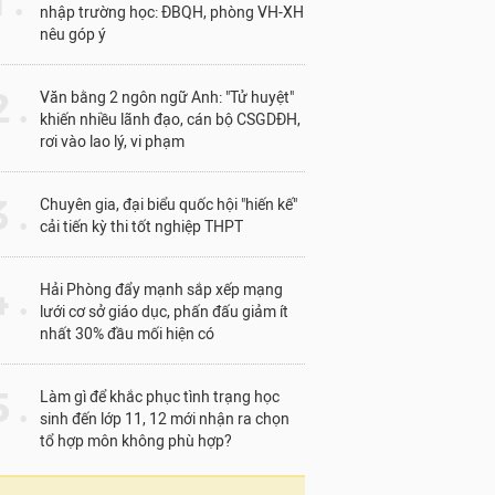
1 .
nhập trường học: ĐBQH, phòng VH-XH
nêu góp ý
 .
Văn bằng 2 ngôn ngữ Anh: "Tử huyệt"
khiến nhiều lãnh đạo, cán bộ CSGDĐH,
rơi vào lao lý, vi phạm
 .
Chuyên gia, đại biểu quốc hội "hiến kế"
cải tiến kỳ thi tốt nghiệp THPT
 .
Hải Phòng đẩy mạnh sắp xếp mạng
lưới cơ sở giáo dục, phấn đấu giảm ít
nhất 30% đầu mối hiện có
 .
Làm gì để khắc phục tình trạng học
sinh đến lớp 11, 12 mới nhận ra chọn
tổ hợp môn không phù hợp?