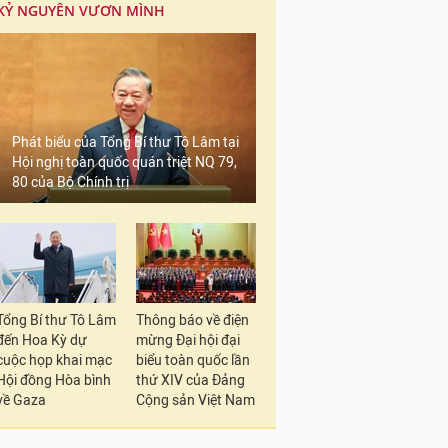
KỶ NGUYÊN VƯƠN MÌNH
Phát biểu của Tổng Bí thư Tô Lâm tại
Hội nghị toàn quốc quán triệt NQ 79,
80 của Bộ Chính trị
Tổng Bí thư Tô Lâm
Thông báo về điện
đến Hoa Kỳ dự
mừng Đại hội đại
cuộc họp khai mạc
biểu toàn quốc lần
Hội đồng Hòa bình
thứ XIV của Đảng
về Gaza
Cộng sản Việt Nam