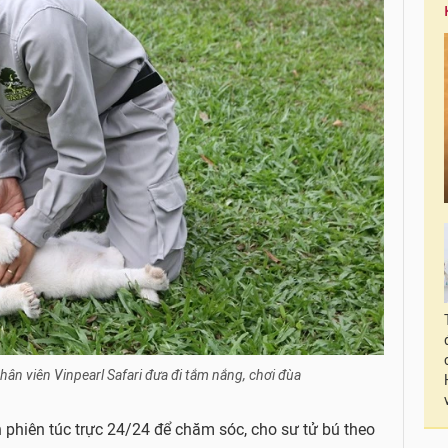
hân viên Vinpearl Safari đưa đi tắm nắng, chơi đùa
 phiên túc trực 24/24 để chăm sóc, cho sư tử bú theo