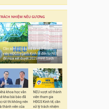
TRÁCH NHIỆM NÊU GƯƠNG
Cần sớm có câu trả lời về 2 thành
viên HĐGS ngành Kinh tế đến từ NEU
để mùa xét duyệt 2025 minh bạch
Nhà khoa học vẫn
NEU vượt số thành
kê khai bài báo đã
viên tham gia
bị rút thì không nên
HĐGS Kinh tế, cần
là thành viên của
xử lý trách nhiệm