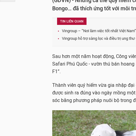
(GDVN) - Những cá thể quý hiếm củ
Bongo… đã thích ứng tốt với môi tr
TIN LIÊN QUAN
Vingroup – “Nơi làm việc tốt nhất Việt Nam”
Vingroup hỗ trợ sàng lọc và điều trị ung th
Sau hơn một năm hoạt động, Công viên
Safari Phú Quốc - vườn thú bán hoang d
F1”.
Thành viên quý hiếm vừa gia nhập đại g
được sinh ra đúng vào ngày mồng một T
sóc bằng phương pháp nuôi bộ trong đ