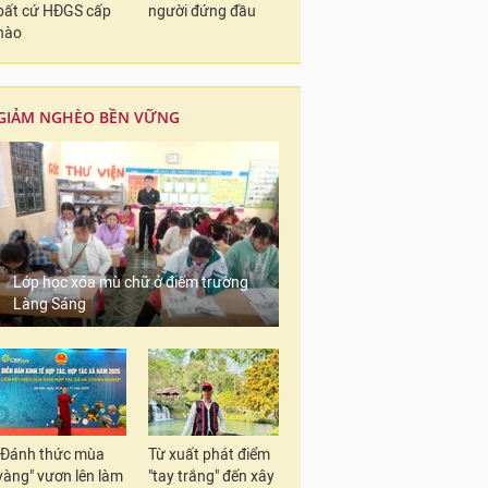
bất cứ HĐGS cấp
người đứng đầu
nào
GIẢM NGHÈO BỀN VỮNG
Lớp học xóa mù chữ ở điểm trường
Làng Sáng
"Đánh thức mùa
Từ xuất phát điểm
vàng" vươn lên làm
"tay trắng" đến xây