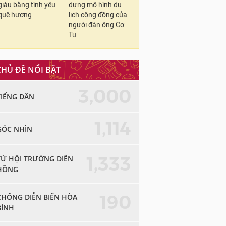
giàu bằng tình yêu
dựng mô hình du
quê hương
lịch cộng đồng của
người đàn ông Cơ
Tu
CHỦ ĐỀ NỔI BẬT
3,000
TIẾNG DÂN
1,114
GÓC NHÌN
1,333
TỪ HỘI TRƯỜNG DIÊN
HỒNG
190
CHỐNG DIỄN BIẾN HÒA
BÌNH