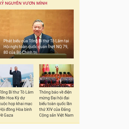
KỶ NGUYÊN VƯƠN MÌNH
Phát biểu của Tổng Bí thư Tô Lâm tại
Hội nghị toàn quốc quán triệt NQ 79,
80 của Bộ Chính trị
Tổng Bí thư Tô Lâm
Thông báo về điện
đến Hoa Kỳ dự
mừng Đại hội đại
cuộc họp khai mạc
biểu toàn quốc lần
Hội đồng Hòa bình
thứ XIV của Đảng
về Gaza
Cộng sản Việt Nam