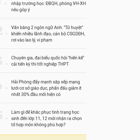
1 .
nhập trường học: ĐBQH, phòng VH-XH
nêu góp ý
 .
Văn bằng 2 ngôn ngữ Anh: "Tử huyệt"
khiến nhiều lãnh đạo, cán bộ CSGDĐH,
rơi vào lao lý, vi phạm
 .
Chuyên gia, đại biểu quốc hội "hiến kế"
cải tiến kỳ thi tốt nghiệp THPT
 .
Hải Phòng đẩy mạnh sắp xếp mạng
lưới cơ sở giáo dục, phấn đấu giảm ít
nhất 30% đầu mối hiện có
 .
Làm gì để khắc phục tình trạng học
sinh đến lớp 11, 12 mới nhận ra chọn
tổ hợp môn không phù hợp?