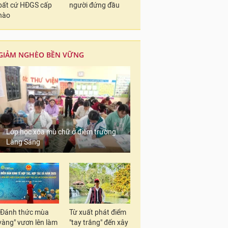
bất cứ HĐGS cấp
người đứng đầu
nào
GIẢM NGHÈO BỀN VỮNG
Lớp học xóa mù chữ ở điểm trường
Làng Sáng
"Đánh thức mùa
Từ xuất phát điểm
vàng" vươn lên làm
"tay trắng" đến xây