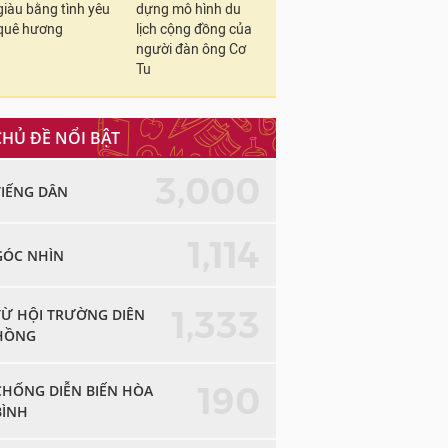
giàu bằng tình yêu
dựng mô hình du
quê hương
lịch cộng đồng của
người đàn ông Cơ
Tu
CHỦ ĐỀ NỔI BẬT
3,000
TIẾNG DÂN
1,114
GÓC NHÌN
1,333
TỪ HỘI TRƯỜNG DIÊN
HỒNG
190
CHỐNG DIỄN BIẾN HÒA
BÌNH