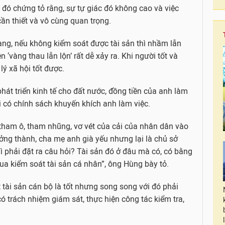
 đó chứng tỏ rằng, sự tự giác đó không cao và việc
cần thiết và vô cùng quan trọng.
dạng, nếu không kiểm soát được tài sản thì nhầm lẫn
 ‘vàng thau lẫn lộn’ rất dễ xảy ra. Khi người tốt và
lý xã hội tốt được.
hát triển kinh tế cho đất nước, đồng tiền của anh làm
i có chính sách khuyến khích anh làm việc.
 tham ô, tham nhũng, vơ vét của cải của nhân dân vào
ưởng thành, cha mẹ anh già yếu nhưng lại là chủ sở
ì phải đặt ra câu hỏi? Tài sản đó ở đâu mà có, có bằng
ua kiểm soát tài sản cá nhân”, ông Hùng bày tỏ.
tài sản cán bộ là tốt nhưng song song với đó phải
 trách nhiệm giám sát, thực hiện công tác kiểm tra,