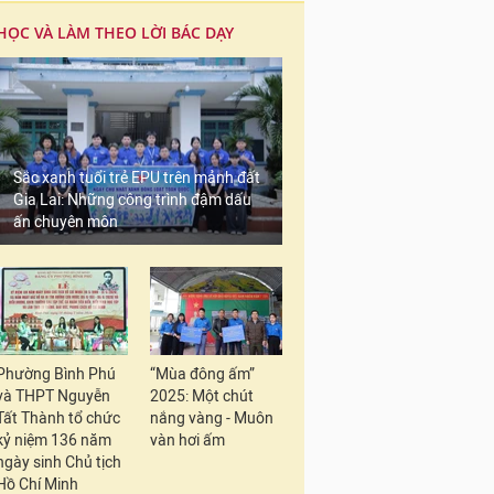
HỌC VÀ LÀM THEO LỜI BÁC DẠY
Sắc xanh tuổi trẻ EPU trên mảnh đất
Gia Lai: Những công trình đậm dấu
ấn chuyên môn
Phường Bình Phú
“Mùa đông ấm”
và THPT Nguyễn
2025: Một chút
Tất Thành tổ chức
nắng vàng - Muôn
kỷ niệm 136 năm
vàn hơi ấm
ngày sinh Chủ tịch
Hồ Chí Minh