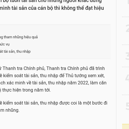
n bộ tuồn tài sản cho những người khác đứng
mình tài sản của cán bộ thì không thể đạt hiệu
2
ống tham nhũng hiệu quả
hức vụ
t tài sản, thu nhập
3
tử Thanh tra Chính phủ, Thanh tra Chính phủ đã trình
4
ề kiểm soát tài sản, thu nhập để Thủ tướng xem xét,
ch xác minh về tài sản, thu nhập năm 2022, làm căn
ị thực hiện trong năm tới.
5
ề kiểm soát tài sản, thu nhập được coi là một bước đi
ham nhũng.