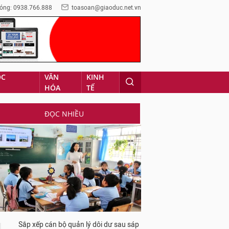
óng: 0938.766.888
toasoan@giaoduc.net.vn
ỌC
VĂN
KINH
HÓA
TẾ
ĐỌC NHIỀU
Sắp xếp cán bộ quản lý dôi dư sau sáp