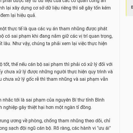
n phải được lấy từ dữ liệu của các cơ quan công an
h lại xây dựng cơ sở dữ liệu riêng thì sẽ gây tốn kém
em lại hiệu quả.
ột thực tế là qua các vụ án tham nhũng được phát
bộ có sai phạm khi đang nắm giữ các vị trí quan trọng,
t lâu. Như vậy, chúng ta phải xem lại việc thực hiện
 tốt, thế nếu cán bộ sai phạm thì phải có xử lý đối với
hấy chưa xử lý được những người thực hiện quy trình và
ếu chưa xử lý gốc rễ thì tham nhũng và sai phạm vẫn
nhắc tới là sai phạm của nguyên Bí thư tỉnh Bình
nghiệp gây thiệt hại hơn một ngàn tỉ đồng.
Trung ương về phòng, chống tham nhũng theo dõi, chỉ
ong sạch đội ngũ cán bộ. Rõ ràng, các hành vi "ưu ái"