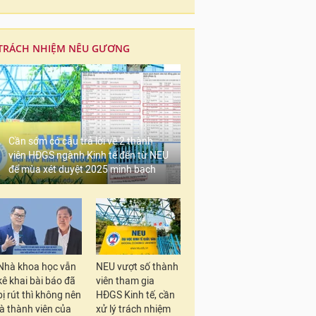
TRÁCH NHIỆM NÊU GƯƠNG
Cần sớm có câu trả lời về 2 thành
viên HĐGS ngành Kinh tế đến từ NEU
để mùa xét duyệt 2025 minh bạch
Nhà khoa học vẫn
NEU vượt số thành
kê khai bài báo đã
viên tham gia
bị rút thì không nên
HĐGS Kinh tế, cần
là thành viên của
xử lý trách nhiệm