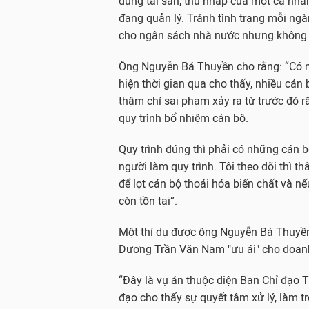
dụng tài sản, thu nhập của một cá nhâ
đang quản lý. Tránh tình trạng mỗi ngàn
cho ngân sách nhà nước nhưng không đ
Ông Nguyễn Bá Thuyền cho rằng: “Có m
hiện thời gian qua cho thấy, nhiều cán 
thậm chí sai phạm xảy ra từ trước đó rấ
quy trình bổ nhiệm cán bộ.
Quy trình đúng thì phải có những cán bộ
người làm quy trình. Tôi theo dõi thì t
để lọt cán bộ thoái hóa biến chất và n
còn tồn tại”.
Một thí dụ được ông Nguyễn Bá Thuyền 
Dương Trần Văn Nam "ưu ái" cho doanh 
“Đây là vụ án thuộc diện Ban Chỉ đạo 
đạo cho thấy sự quyết tâm xử lý, làm tr