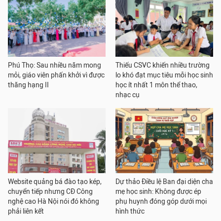
Phú Thọ: Sau nhiều năm mong
Thiếu CSVC khiến nhiều trường
mỏi, giáo viên phấn khởi vì được
lo khó đạt mục tiêu mỗi học sinh
thăng hạng II
học ít nhất 1 môn thể thao,
nhạc cụ
Website quảng bá đào tạo kép,
Dự thảo Điều lệ Ban đại diện cha
chuyển tiếp nhưng CĐ Công
mẹ học sinh: Không được ép
nghệ cao Hà Nội nói đó không
phụ huynh đóng góp dưới mọi
phải liên kết
hình thức