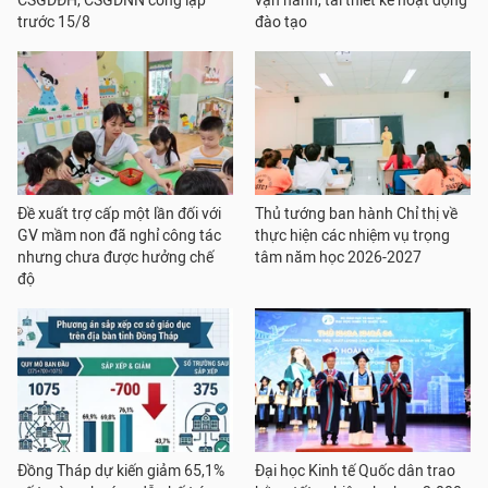
CSGDĐH, CSGDNN công lập
vận hành, tái thiết kế hoạt động
trước 15/8
đào tạo
Đề xuất trợ cấp một lần đối với
Thủ tướng ban hành Chỉ thị về
GV mầm non đã nghỉ công tác
thực hiện các nhiệm vụ trọng
nhưng chưa được hưởng chế
tâm năm học 2026-2027
độ
Đồng Tháp dự kiến giảm 65,1%
Đại học Kinh tế Quốc dân trao