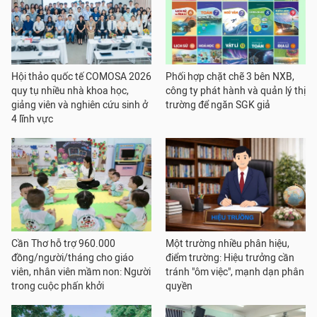
Hội thảo quốc tế COMOSA 2026
Phối hợp chặt chẽ 3 bên NXB,
quy tụ nhiều nhà khoa học,
công ty phát hành và quản lý thị
giảng viên và nghiên cứu sinh ở
trường để ngăn SGK giả
4 lĩnh vực
Cần Thơ hỗ trợ 960.000
Một trường nhiều phân hiệu,
đồng/người/tháng cho giáo
điểm trường: Hiệu trưởng cần
viên, nhân viên mầm non: Người
tránh "ôm việc", mạnh dạn phân
trong cuộc phấn khởi
quyền