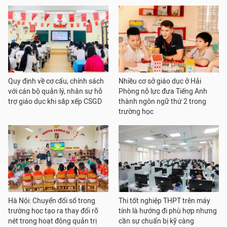
Quy định về cơ cấu, chính sách
Nhiều cơ sở giáo dục ở Hải
với cán bộ quản lý, nhân sự hỗ
Phòng nỗ lực đưa Tiếng Anh
trợ giáo dục khi sắp xếp CSGD
thành ngôn ngữ thứ 2 trong
trường học
Hà Nội: Chuyển đổi số trong
Thi tốt nghiệp THPT trên máy
trường học tạo ra thay đổi rõ
tính là hướng đi phù hợp nhưng
nét trong hoạt động quản trị
cần sự chuẩn bị kỹ càng