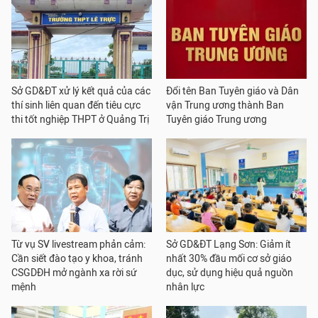
Sở GD&ĐT xử lý kết quả của các
Đổi tên Ban Tuyên giáo và Dân
thí sinh liên quan đến tiêu cực
vận Trung ương thành Ban
thi tốt nghiệp THPT ở Quảng Trị
Tuyên giáo Trung ương
Từ vụ SV livestream phản cảm:
Sở GD&ĐT Lạng Sơn: Giảm ít
Cần siết đào tạo y khoa, tránh
nhất 30% đầu mối cơ sở giáo
CSGDĐH mở ngành xa rời sứ
dục, sử dụng hiệu quả nguồn
mệnh
nhân lực