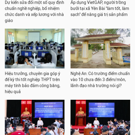
Dự kiến sửa đổi một số quy định
Áp dụng VietGAP, người trồng
chuẩn nghề nghiệp, bổ nhiệm
bưởi tại xã Yên Bài "làm tốt, làm
chức danh và xếp lương với nhà
sạch" để nâng giá trị sản phẩm
giáo
Hiệu trưởng, chuyên gia góp ý
Nghệ An: Có trường điểm chuẩn
để kỳ thi tốt nghiệp THPT trên
vào 10 chưa đến 3 điểm/môn,
máy tính bảo đảm công bằng,
lãnh đạo nhà trường nói gì?
hiệu quả