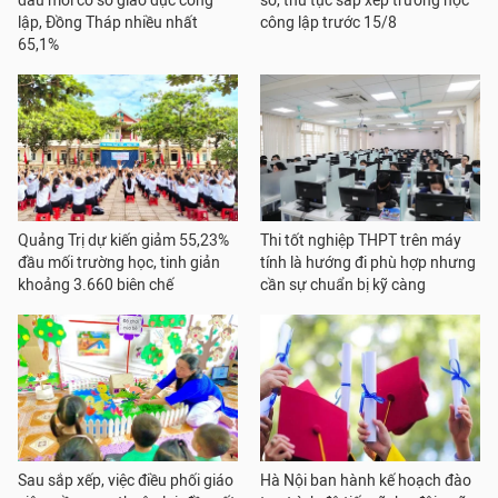
đầu mối cơ sở giáo dục công
sơ, thủ tục sắp xếp trường học
lập, Đồng Tháp nhiều nhất
công lập trước 15/8
65,1%
Quảng Trị dự kiến giảm 55,23%
Thi tốt nghiệp THPT trên máy
đầu mối trường học, tinh giản
tính là hướng đi phù hợp nhưng
khoảng 3.660 biên chế
cần sự chuẩn bị kỹ càng
Sau sắp xếp, việc điều phối giáo
Hà Nội ban hành kế hoạch đào