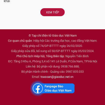
khai
XEM TIẾP
© Tạp chí điện tử Giáo dục Việt Nam
Cơ quan chủ quản
: Hiệp hội Các trường đại học, cao đẳng Việt Nam.
Giấy phép số 74/GP-BTTTT ngày 26/02/2020.
Giấy phép sửa đổi, bổ sung số 50/GP-BTTTT ngày 05/03/2024.
Phó Chủ tịch Hiệp hội, Tổng Biên tập
: Nguyễn Tiến Bình
ĐC: Tầng 3 Khu A, Phòng 3,4 số 141 Lê Duẩn, P.Cửa Nam, TP.Hà Nội
Liên hệ: Bộ phận nội dung: 0938.766.888;
Bộ phận Hành chính - Quảng cáo: 0987.835.033
Email:
toasoan@giaoduc.net.vn