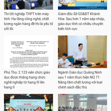
Thi tốt nghiệp THPT trên máy
Giám đốc Sở GD&ĐT Khánh
tính: Hạ tầng công nghệ, chất
Hòa: Sau hơn 1 năm sáp nhập,
lượng ngân hàng đề thi là yếu tố
giáo dục tỉnh có nhiều chuyển
cốt lõi
biến tích cực
Phú Thọ: 2.123 viên chức giáo
Ngành Giáo dục Quảng Ninh
dục được thăng hạng chức
sau 1 năm thực hiện NQ 71:
nghề nghiệp từ hạng III lên
Nâng tầm chất lượng với loạt
hạng II
chính sách đặc thù