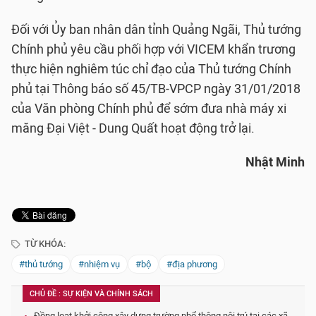
Đối với Ủy ban nhân dân tỉnh Quảng Ngãi, Thủ tướng
Chính phủ yêu cầu phối hợp với VICEM khẩn trương
thực hiện nghiêm túc chỉ đạo của Thủ tướng Chính
phủ tại Thông báo số 45/TB-VPCP ngày 31/01/2018
của Văn phòng Chính phủ để sớm đưa nhà máy xi
măng Đại Việt - Dung Quất hoạt động trở lại.
Nhật Minh
TỪ KHÓA:
#thủ tướng
#nhiệm vụ
#bộ
#địa phương
CHỦ ĐỀ : SỰ KIỆN VÀ CHÍNH SÁCH
Đồng loạt khởi công xây dựng trường phổ thông nội trú tại các xã