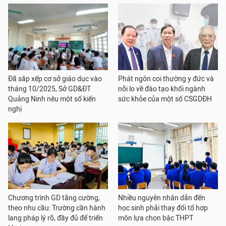
Đã sắp xếp cơ sở giáo dục vào
Phát ngôn coi thường y đức và
tháng 10/2025, Sở GD&ĐT
nỗi lo về đào tạo khối ngành
Quảng Ninh nêu một số kiến
sức khỏe của một số CSGDĐH
nghị
Chương trình GD tăng cường,
Nhiều nguyên nhân dẫn đến
theo nhu cầu: Trường cần hành
học sinh phải thay đổi tổ hợp
lang pháp lý rõ, đầy đủ để triển
môn lựa chọn bậc THPT