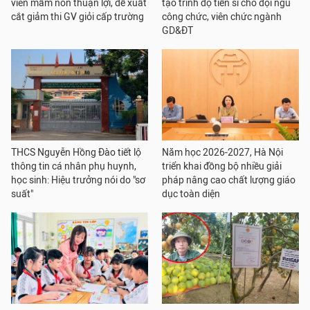
viên mầm non thuận lợi, đề xuất
tạo trình độ tiến sĩ cho đội ngũ
cắt giảm thi GV giỏi cấp trường
công chức, viên chức ngành
GD&ĐT
THCS Nguyễn Hồng Đào tiết lộ
Năm học 2026-2027, Hà Nội
thông tin cá nhân phụ huynh,
triển khai đồng bộ nhiều giải
học sinh: Hiệu trưởng nói do "sơ
pháp nâng cao chất lượng giáo
suất"
dục toàn diện