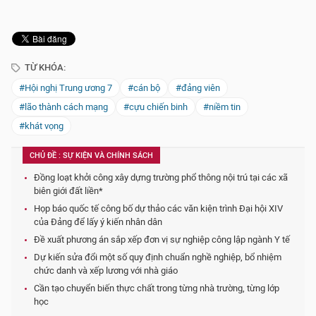
TỪ KHÓA:
#Hội nghị Trung ương 7
#cán bộ
#đảng viên
#lão thành cách mạng
#cựu chiến binh
#niềm tin
#khát vọng
CHỦ ĐỀ : SỰ KIỆN VÀ CHÍNH SÁCH
Đồng loạt khởi công xây dựng trường phổ thông nội trú tại các xã
biên giới đất liền*
Họp báo quốc tế công bố dự thảo các văn kiện trình Đại hội XIV
của Đảng để lấy ý kiến nhân dân
Đề xuất phương án sắp xếp đơn vị sự nghiệp công lập ngành Y tế
Dự kiến sửa đổi một số quy định chuẩn nghề nghiệp, bổ nhiệm
chức danh và xếp lương với nhà giáo
Cần tạo chuyển biến thực chất trong từng nhà trường, từng lớp
học