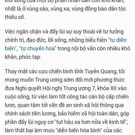
Đời sống của một bộ phận nhân dân còn khó khăn,
nhất là ở vùng sâu, vùng xa, vùng đồng bào dân tộc
thiểu số.
Việc ngăn chặn và đẩy lùi sự suy thoái về tư tưởng
chính trị, đạo đức, lối sống, những biểu hiện "
tự diễn
biến", "tự chuyển hóa
" trong nội bộ vẫn còn nhiều khó
khăn, phức tạp.
Thay mặt các cựu chiến binh tỉnh Tuyên Quang, tôi
mong muốn Trung ương sớm đổi mới phương thức
đưa Nghị quyết Hội nghị Trung ương 7, khóa XII vào
cuộc sống, từ việc làm tốt công tác cán bộ cấp chiến
lược, quan tâm tới vấn đề an sinh xã hội thông qua
chính sách tiền lương, bảo hiểm xã hội toàn dân; góp
phần đẩy lùi nguy cơ "tụt hậu xa hơn nữa về kinh tế";
làm thất bại âm mưu "diễn biến hòa bình" của các