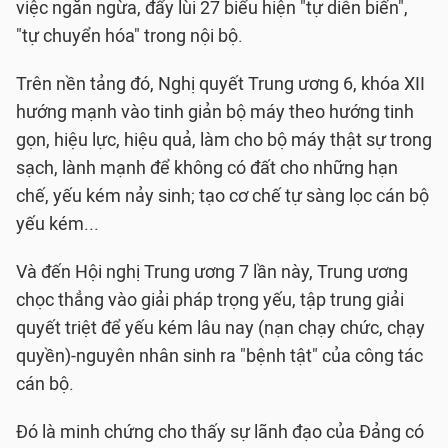
việc ngăn ngừa, đẩy lùi 27 biểu hiện "tự diễn biến",
"tự chuyển hóa" trong nội bộ.
Trên nền tảng đó, Nghị quyết Trung ương 6, khóa XII
hướng mạnh vào tinh giản bộ máy theo hướng tinh
gọn, hiệu lực, hiệu quả, làm cho bộ máy thật sự trong
sạch, lành mạnh để không có đất cho những hạn
chế, yếu kém nảy sinh; tạo cơ chế tự sàng lọc cán bộ
yếu kém...
Và đến Hội nghị Trung ương 7 lần này, Trung ương
chọc thẳng vào giải pháp trọng yếu, tập trung giải
quyết triệt để yếu kém lâu nay (nạn chạy chức, chạy
quyền)-nguyên nhân sinh ra "bệnh tật" của công tác
cán bộ.
Đó là minh chứng cho thấy sự lãnh đạo của Đảng có