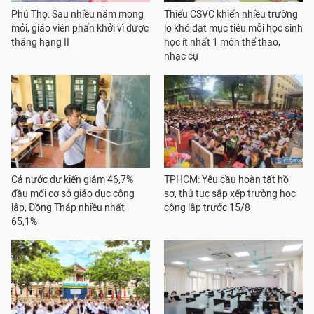
Phú Thọ: Sau nhiều năm mong
Thiếu CSVC khiến nhiều trường
mỏi, giáo viên phấn khởi vì được
lo khó đạt mục tiêu mỗi học sinh
thăng hạng II
học ít nhất 1 môn thể thao,
nhạc cụ
Cả nước dự kiến giảm 46,7%
TPHCM: Yêu cầu hoàn tất hồ
đầu mối cơ sở giáo dục công
sơ, thủ tục sắp xếp trường học
lập, Đồng Tháp nhiều nhất
công lập trước 15/8
65,1%