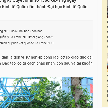
ong ký Quyết định số 1386/QĐ-TTg ngày
 Kinh tế Quốc dân thành Đại học Kinh tế Quốc
ởng NEU: Có 51 bài báo khoa học
Quản lý La Trobe-NEU khai giảng khóa 2
chính quy liên kết quốc tế La Trobe NEU
 dân là đơn vị sự nghiệp công lập, cơ sở giáo dục đại
à Đào tạo, có tư cách pháp nhân, con dấu và tài khoản