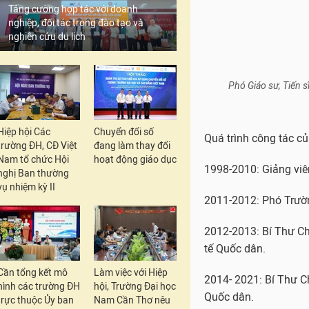
Tăng cường hợp tác với doanh
1998-2010: Giảng viê
nghiệp, đối tác trong đào tạo và
nghiên cứu du lịch
2011-2012: Phó Trườn
2012-2013: Bí Thư Ch
tế Quốc dân.
2014- 2021: Bí Thư C
Hiệp hội Các
Chuyển đổi số
Quốc dân.
trường ĐH, CĐ Việt
đang làm thay đổi
Nam tổ chức Hội
hoạt động giáo dục
nghị Ban thường
2021-2022: Viện trưở
vụ nhiệm kỳ II
2023-nay: Phó Hiệu T
Trong công tác nghiê
chính, gồm:
Cần tổng kết mô
Làm việc với Hiệp
Hướng nghiên cứu 1: 
hình các trường ĐH
hội, Trường Đại học
trực thuộc Ủy ban
Nam Cần Thơ nêu
quản trị rủi ro và phá