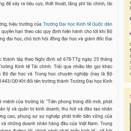
 để xảy ra tiêu cực, thất thoát, lãng phí tài chính, tài
ường, hiệu trưởng của
Trường Đại học Kinh tế Quốc dân
, quyền hạn theo các quy định hiện hành cho tới khi Bộ
g đại học, chủ tịch hội đồng đại học và giám đốc Đại
c thành lập theo Nghị định số 678-TTg ngày 25 tháng
rường Kinh tế Tài chính. Trải qua nhiều tên gọi khác
g Bộ đại học và Trung học chuyên nghiệp (nay là Bộ
 1443/QĐ-KH đổi tên trường thành Trường Đại học Kinh
ứ mệnh của trường là: "Tiên phong trong đổi mới, phát
quản lý và quản trị kinh doanh; thu hút và đào tạo nhân
ợng cao, phụng sự sự nghiệp phát triển bền vững của
ạo và những doanh nhân hàng đầu của Việt Nam. Trung
ựng đường lối, chính sách phát triển kinh tế - xã hội