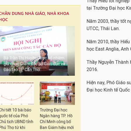
Thầy Hiếu tốt nghiệ
tại Trường Đại học K
CHÂN DUNG NHÀ GIÁO, NHÀ KHOA
HỌC
Năm 2003, thầy tốt n
UTCC, Thái Lan.
Năm 2010, thầy Hiếu 
học East Anglia, Anh
Bà Trần Thị Huyền được bổ nhiệm
Thầy Nguyễn Thành H
giữ chức Giám đốc Sở Giáo dục và
2016.
Đào tạo TP Cần Thơ
Hiện nay, Phó Giáo s
Đại học Kinh tế Quốc
Chi tiết 10 bài báo
Trường Đại học
quốc tế của Phó
Ngân hàng TP. Hồ
Chủ tịch UBND tỉnh
Chí Minh công bố
Phú Thọ từ khi
Ban Giám hiệu mới