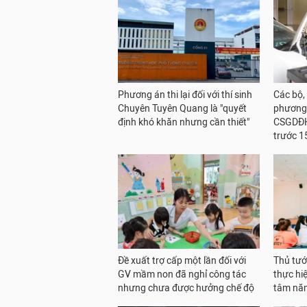
Phương án thi lại đối với thí sinh
Các bộ,
Chuyên Tuyên Quang là "quyết
phương 
định khó khăn nhưng cần thiết"
CSGDĐH
trước 1
Đề xuất trợ cấp một lần đối với
Thủ tướ
GV mầm non đã nghỉ công tác
thực hi
nhưng chưa được hưởng chế độ
tâm nă