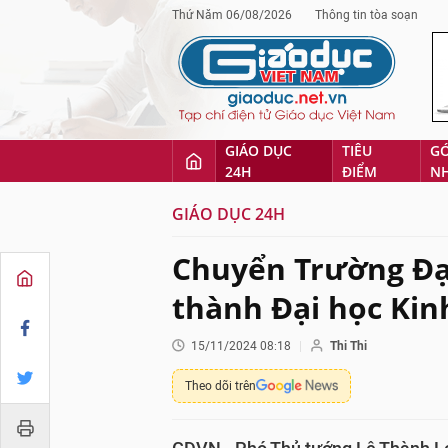
Thứ Năm 06/08/2026
Thông tin tòa soạn
GIÁO DỤC
TIÊU
G
24H
ĐIỂM
N
GIÁO DỤC 24H
Chuyển Trường Đạ
thành Đại học Kin
15/11/2024 08:18
Thi Thi
Theo dõi trên