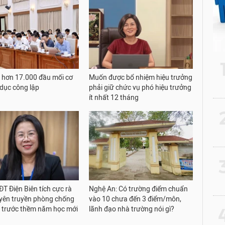
 hơn 17.000 đầu mối cơ
Muốn được bổ nhiệm hiệu trưởng
 dục công lập
phải giữ chức vụ phó hiệu trưởng
ít nhất 12 tháng
2
3
T Điện Biên tích cực rà
Nghệ An: Có trường điểm chuẩn
uyên truyền phòng chống
vào 10 chưa đến 3 điểm/môn,
4
 trước thềm năm học mới
lãnh đạo nhà trường nói gì?