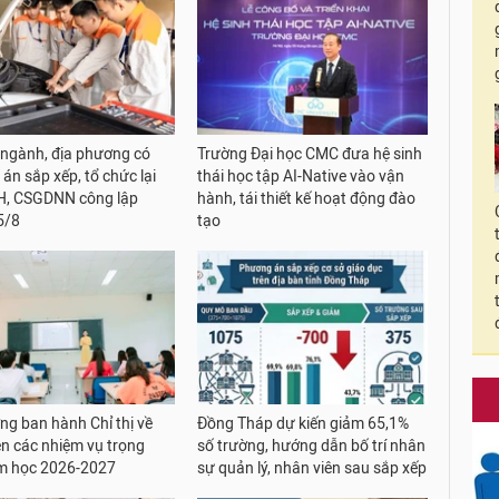
 ngành, địa phương có
Trường Đại học CMC đưa hệ sinh
án sắp xếp, tổ chức lại
thái học tập AI-Native vào vận
, CSGDNN công lập
hành, tái thiết kế hoạt động đào
5/8
tạo
ng ban hành Chỉ thị về
Đồng Tháp dự kiến giảm 65,1%
ện các nhiệm vụ trọng
số trường, hướng dẫn bố trí nhân
m học 2026-2027
sự quản lý, nhân viên sau sắp xếp