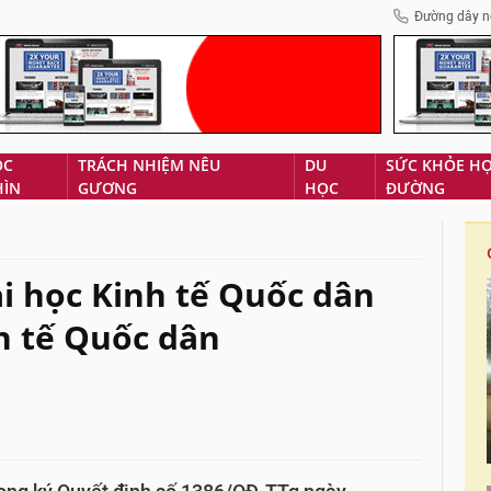
Đường dây n
ÓC
TRÁCH NHIỆM NÊU
DU
SỨC KHỎE H
HÌN
GƯƠNG
HỌC
ĐƯỜNG
i học Kinh tế Quốc dân
h tế Quốc dân