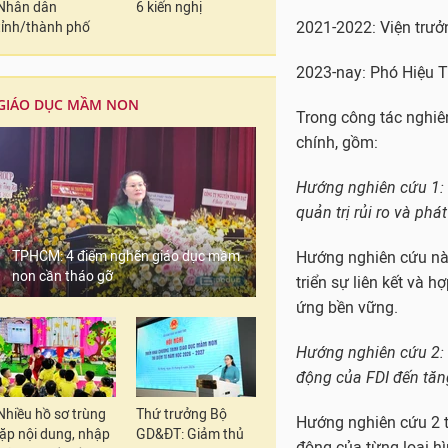
Nhân dân
6 kiến nghị
tỉnh/thành phố
Hướng nghiên cứu này 
triển sự liên kết và h
ứng bền vững.
GIÁO DỤC MẦM NON
Hướng nghiên cứu 2: Đ
động của FDI đến tăn
Hướng nghiên cứu 2 tậ
động của từng loại hì
này cũng làm rõ một s
TPHCM: 4 điểm nghẽn giáo dục mầm
non cần tháo gỡ
tác động đến hiệu qu
chính phủ nước sở tại
Hướng nghiên cứu 3: 
Hướng nghiên cứu số 
Nhiều hồ sơ trùng
Thứ trưởng Bộ
doanh.
lặp nội dung, nhập
GD&ĐT: Giảm thủ