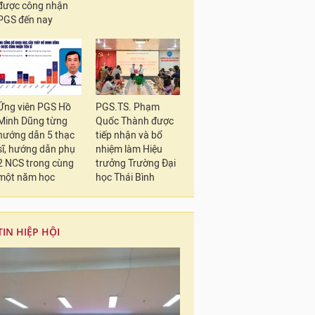
được công nhận
PGS đến nay
Ứng viên PGS Hồ
PGS.TS. Phạm
Minh Dũng từng
Quốc Thành được
hướng dẫn 5 thạc
tiếp nhận và bổ
sĩ, hướng dẫn phụ
nhiệm làm Hiệu
2 NCS trong cùng
trưởng Trường Đại
một năm học
học Thái Bình
TIN HIỆP HỘI
Phó Giáo sư, Tiến 
Quá trình công tác c