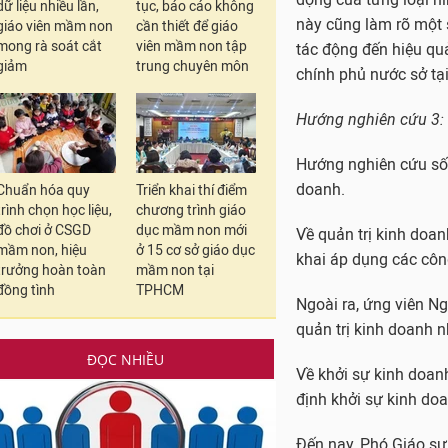
dữ liệu nhiều lần,
tục, báo cáo không
Về quản trị kinh doan
giáo viên mầm non
cần thiết để giáo
khai áp dụng các côn
mong rà soát cắt
viên mầm non tập
giảm
trung chuyên môn
Ngoài ra, ứng viên N
quản trị kinh doanh n
Về khởi sự kinh doan
định khởi sự kinh doa
Chuẩn hóa quy
Triển khai thí điểm
trình chọn học liệu,
chương trình giáo
Đến nay, Phó Giáo sư
đồ chơi ở CSGD
dục mầm non mới
chí và kỷ yếu hội thả
mầm non, hiệu
ở 15 cơ sở giáo dục
trưởng hoàn toàn
mầm non tại
đồng tình
TPHCM
Trong đó, thầy Hiếu l
quốc tế có uy tín thu
ĐỌC NHIỀU
Thầy Hiếu là chủ nhi
đề tài cấp Bộ và tươ