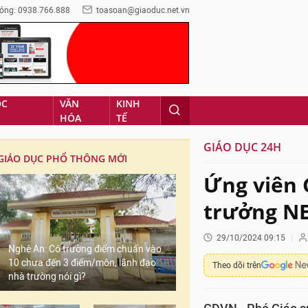
óng: 0938.766.888
toasoan@giaoduc.net.vn
ỌC
VĂN
KINH
HÓA
TẾ
GIÁO DỤC 24H
GIÁO DỤC PHỔ THÔNG MỚI
Ứng viên 
trưởng NE
29/10/2024 09:15
Nghệ An: Có trường điểm chuẩn vào
10 chưa đến 3 điểm/môn, lãnh đạo
Theo dõi trên
nhà trường nói gì?