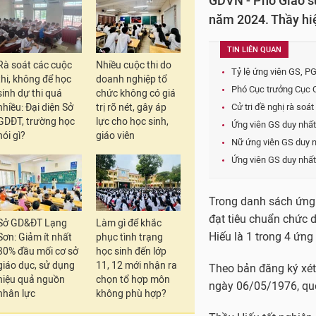
GDVN - Phó Giáo sư
năm 2024. Thầy hiệ
TIN LIÊN QUAN
Rà soát các cuộc
Nhiều cuộc thi do
Tỷ lệ ứng viên GS, P
thi, không để học
doanh nghiệp tổ
Phó Cục trưởng Cục Q
sinh dự thi quá
chức không có giá
nhiều: Đại diện Sở
trị rõ nét, gây áp
Cử tri đề nghị rà so
GDĐT, trường học
lực cho học sinh,
Ứng viên GS duy nh
nói gì?
giáo viên
Nữ ứng viên GS duy 
Ứng viên GS duy nhất
Trong danh sách ứng 
đạt tiêu chuẩn chức 
Sở GD&ĐT Lạng
Làm gì để khắc
Hiếu là 1 trong 4 ứng
Sơn: Giảm ít nhất
phục tình trạng
30% đầu mối cơ sở
học sinh đến lớp
giáo dục, sử dụng
11, 12 mới nhận ra
Theo bản đăng ký xét
hiệu quả nguồn
chọn tổ hợp môn
ngày 06/05/1976, quê
nhân lực
không phù hợp?