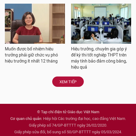
Muốn được bổ nhiệm hiệu
Hiệu trưởng, chuyên gia góp ý
trưởng phải giữ chức vụ phó
để kỳ thi tốt nghiệp THPT trên
hiệu trưởng ít nhất 12 tháng
máy tính bảo đảm công bằng,
hiệu quả
XEM TIẾP
© Tạp chí điện tử Giáo dục Việt Nam
Cơ quan chủ quản
: Hiệp hội Các trường đại học, cao đẳng Việt Nam.
Giấy phép số 74/GP-BTTTT ngày 26/02/2020.
Giấy phép sửa đổi, bổ sung số 50/GP-BTTTT ngày 05/03/2024.