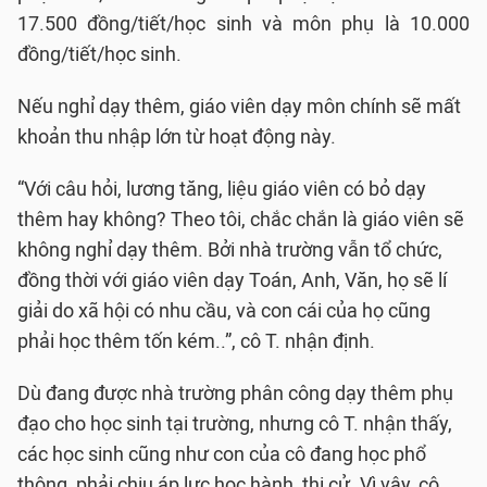
17.500 đồng/tiết/học sinh và môn phụ là 10.000
đồng/tiết/học sinh.
Nếu nghỉ dạy thêm, giáo viên dạy môn chính sẽ mất
khoản thu nhập lớn từ hoạt động này.
“Với câu hỏi, lương tăng, liệu giáo viên có bỏ dạy
thêm hay không? Theo tôi, chắc chắn là giáo viên sẽ
không nghỉ dạy thêm. Bởi nhà trường vẫn tổ chức,
đồng thời với giáo viên dạy Toán, Anh, Văn, họ sẽ lí
giải do xã hội có nhu cầu, và con cái của họ cũng
phải học thêm tốn kém..”, cô T. nhận định.
Dù đang được nhà trường phân công dạy thêm phụ
đạo cho học sinh tại trường, nhưng cô T. nhận thấy,
các học sinh cũng như con của cô đang học phổ
thông, phải chịu áp lực học hành, thi cử. Vì vậy, cô