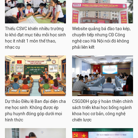
Thiếu CSVC khiến nhiều trường
Website quảng bá đào tạo kép,
lo khó đạt mục tiêu mỗi học sinh
chuyển tiếp nhưng CĐ Công
học ít nhất 1 môn thể thao,
nghệ cao Hà Nội nói đó không
nhạc cụ
phải liên kết
Dự thảo Điều lệ Ban đại diện cha
CSGDĐH góp ý hoàn thiện chính
mẹ học sinh: Không được ép
sách triển khai học bổng ngành
phụ huynh đóng góp dưới mọi
khoa học cơ bản, công nghệ
hình thức
chiến lược