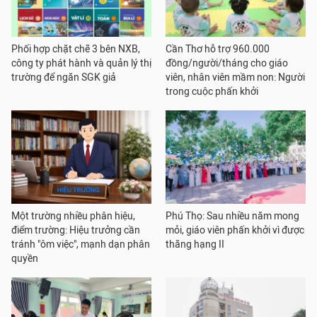
Phối hợp chặt chẽ 3 bên NXB,
Cần Thơ hỗ trợ 960.000
công ty phát hành và quản lý thị
đồng/người/tháng cho giáo
trường để ngăn SGK giả
viên, nhân viên mầm non: Người
trong cuộc phấn khởi
Một trường nhiều phân hiệu,
Phú Thọ: Sau nhiều năm mong
điểm trường: Hiệu trưởng cần
mỏi, giáo viên phấn khởi vì được
tránh "ôm việc", mạnh dạn phân
thăng hạng II
quyền