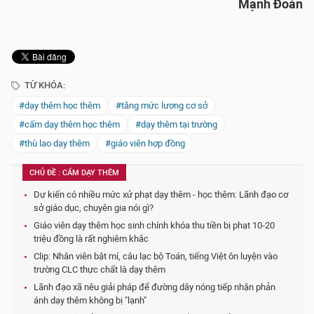
Mạnh Đoàn
TỪ KHÓA:
#dạy thêm học thêm
#tăng mức lương cơ sở
#cấm dạy thêm học thêm
#dạy thêm tại trường
#thù lao dạy thêm
#giáo viên hợp đồng
CHỦ ĐỀ : CẤM DẠY THÊM
Dự kiến có nhiều mức xử phạt dạy thêm - học thêm: Lãnh đạo cơ
sở giáo dục, chuyên gia nói gì?
Giáo viên dạy thêm học sinh chính khóa thu tiền bị phạt 10-20
triệu đồng là rất nghiêm khắc
Clip: Nhân viên bật mí, câu lạc bộ Toán, tiếng Việt ôn luyện vào
trường CLC thực chất là dạy thêm
Lãnh đạo xã nêu giải pháp để đường dây nóng tiếp nhận phản
ánh dạy thêm không bị "lạnh"