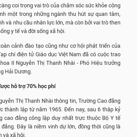
àng coi trọng vai trò của chăm sóc sức khỏe cộng
ành một trong những ngành thu hút sự quan tâm,
ịnh và nhu cầu nhân lực lớn, mà còn bởi vai trò then
ống y tế và đời sống xã hội.
toàn cảnh đào tạo cũng như cơ hội phát triển của
ạp chí điện tử Giáo dục Việt Nam đã có cuộc trao
 khoa II Nguyễn Thị Thanh Nhài - Phó Hiệu trưởng
g Hải Dương.
ược hỗ trợ 70% học phí
Nguyễn Thị Thanh Nhài thông tin, Trường Cao đẳng
 thành lập từ năm 1965. Đến nay, sau 6 thập kỷ
ờng cao đẳng công lập duy nhất trực thuộc Bộ Y tế
đẳng. Đây là niềm vinh dự lớn, đồng thời cũng là
 và xã hội.