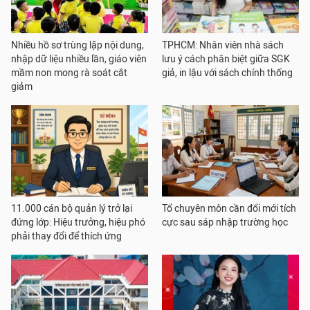
Nhiều hồ sơ trùng lặp nội dung,
TPHCM: Nhân viên nhà sách
nhập dữ liệu nhiều lần, giáo viên
lưu ý cách phân biệt giữa SGK
mầm non mong rà soát cắt
giả, in lậu với sách chính thống
giảm
11.000 cán bộ quản lý trở lại
Tổ chuyên môn cần đổi mới tích
đứng lớp: Hiệu trưởng, hiệu phó
cực sau sáp nhập trường học
phải thay đổi để thích ứng