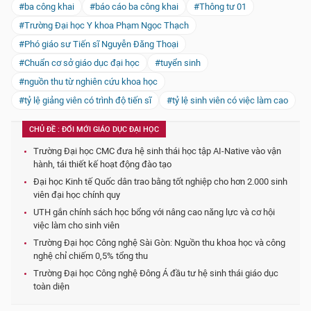
#ba công khai
#báo cáo ba công khai
#Thông tư 01
#Trường Đại học Y khoa Phạm Ngọc Thạch
#Phó giáo sư Tiến sĩ Nguyễn Đăng Thoại
#Chuẩn cơ sở giáo dục đại học
#tuyển sinh
#nguồn thu từ nghiên cứu khoa học
#tỷ lệ giảng viên có trình độ tiến sĩ
#tỷ lệ sinh viên có việc làm cao
CHỦ ĐỀ : ĐỔI MỚI GIÁO DỤC ĐẠI HỌC
Trường Đại học CMC đưa hệ sinh thái học tập AI-Native vào vận
hành, tái thiết kế hoạt động đào tạo
Đại học Kinh tế Quốc dân trao bằng tốt nghiệp cho hơn 2.000 sinh
viên đại học chính quy
UTH gắn chính sách học bổng với nâng cao năng lực và cơ hội
việc làm cho sinh viên
Trường Đại học Công nghệ Sài Gòn: Nguồn thu khoa học và công
nghệ chỉ chiếm 0,5% tổng thu
Trường Đại học Công nghệ Đông Á đầu tư hệ sinh thái giáo dục
toàn diện