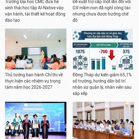
Trường Đại học CMC đưa hệ
Đề xuất trợ cấp một lần đối với
sinh thái học tập AI-Native vào
GV mầm non đã nghỉ công tác
vận hành, tái thiết kế hoạt động
nhưng chưa được hưởng chế
đào tạo
độ
Thủ tướng ban hành Chỉ thị về
Đồng Tháp dự kiến giảm 65,1%
thực hiện các nhiệm vụ trọng
số trường, hướng dẫn bố trí
tâm năm học 2026-2027
nhân sự quản lý, nhân viên sau
sắp xếp