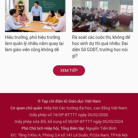
Hiệu trưởng, phó hiệu trưởng
Rà soát các cuộc thi, không để
làm quản lý nhiều năm quay lại
học sinh dự thi quá nhiều: Đại
làm giáo viên cũng không dễ
diện Sở GDĐT, trường học nói
gì?
XEM TIẾP
© Tạp chí điện tử Giáo dục Việt Nam
Cơ quan chủ quản
: Hiệp hội Các trường đại học, cao đẳng Việt Nam.
Giấy phép số 74/GP-BTTTT ngày 26/02/2020.
Giấy phép sửa đổi, bổ sung số 50/GP-BTTTT ngày 05/03/2024.
Phó Chủ tịch Hiệp hội, Tổng Biên tập
: Nguyễn Tiến Bình
ĐC: Tầng 3 Khu A, Phòng 3,4 số 141 Lê Duẩn, P.Cửa Nam, TP.Hà Nội