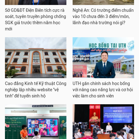
Sở GD&ĐT Điện Biên tích cực rà
Nghệ An: Có trường điểm chuẩn
soát, tuyên truyền phòng chống
vào 10 chưa đến 3 điểm/môn,
SGK giả trước thềm năm học
lãnh đạo nhà trường nói gì?
mới
Cao đẳng Kinh tế Kỹ thuật Công
UTH gắn chính sách học bổng
nghiệp lập nhiều website "vệ
với nâng cao năng lực và cơ hội
tinh" để tuyển sinh hộ
việc làm cho sinh viên