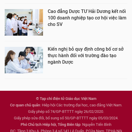
Cao đẳng Dược TƯ Hải Dương kết nối
100 doanh nghiệp tạo cơ hội việc làm
cho SV
Kiến nghị bỏ quy định công bố cơ sở
thực hành đối với trường đào tạo
ngành Dược
© Tạp chí điện tử Giáo dục Việt Nam
Cơ quan chủ quản
: Hiệp hội Các trường đại học, cao đẳng Việt Nam.
Giấy phép số 74/GP-BTTTT ngày 26/02/2020.
Giấy phép sửa đổi, bổ sung số 50/GP-BTTTT ngày 05/03/2024.
Phó Chủ tịch Hiệp hội, Tổng Biên tập
: Nguyễn Tiến Bình
ĐC: Tầng 3 Khu A, Phòng 3,4 số 141 Lê Duẩn, P.Cửa Nam, TP.Hà Nội