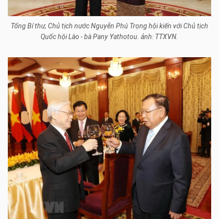
Tổng Bí thư, Chủ tịch nước Nguyễn Phú Trọng hội kiến với Chủ tịch
Quốc hội Lào - bà Pany Yathotou. ảnh: TTXVN.