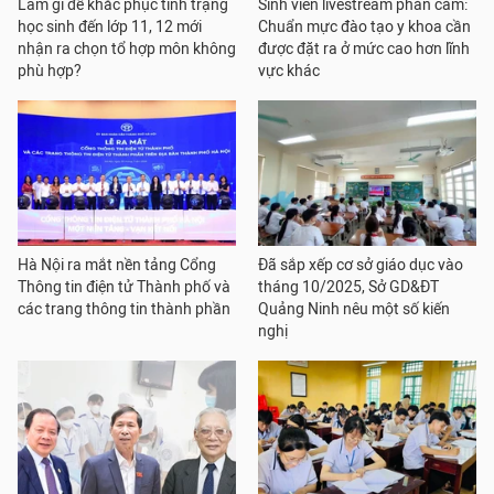
Làm gì để khắc phục tình trạng
Sinh viên livestream phản cảm:
học sinh đến lớp 11, 12 mới
Chuẩn mực đào tạo y khoa cần
nhận ra chọn tổ hợp môn không
được đặt ra ở mức cao hơn lĩnh
phù hợp?
vực khác
Hà Nội ra mắt nền tảng Cổng
Đã sắp xếp cơ sở giáo dục vào
Thông tin điện tử Thành phố và
tháng 10/2025, Sở GD&ĐT
các trang thông tin thành phần
Quảng Ninh nêu một số kiến
nghị