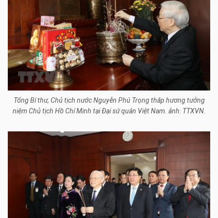
Tổng Bí thư, Chủ tịch nước Nguyễn Phú Trọng thắp hương tưởng
niệm Chủ tịch Hồ Chí Minh tại Đại sứ quán Việt Nam. ảnh: TTXVN.