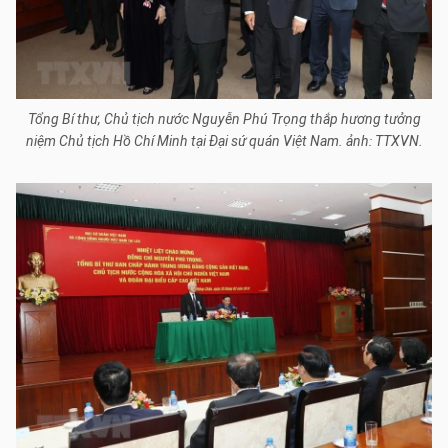
Tổng Bí thư, Chủ tịch nước Nguyễn Phú Trọng thắp hương tưởng
niệm Chủ tịch Hồ Chí Minh tại Đại sứ quán Việt Nam. ảnh: TTXVN.