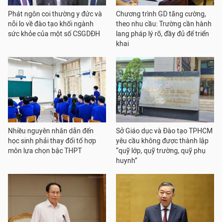
Phát ngôn coi thường y đức và
Chương trình GD tăng cường,
nỗi lo về đào tạo khối ngành
theo nhu cầu: Trường cần hành
sức khỏe của một số CSGDĐH
lang pháp lý rõ, đầy đủ để triển
khai
Nhiều nguyên nhân dẫn đến
Sở Giáo dục và Đào tạo TPHCM
học sinh phải thay đổi tổ hợp
yêu cầu không được thành lập
môn lựa chọn bậc THPT
“quỹ lớp, quỹ trường, quỹ phụ
huynh”