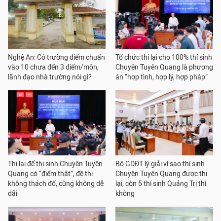
Nghệ An: Có trường điểm chuẩn
Tổ chức thi lại cho 100% thí sinh
vào 10 chưa đến 3 điểm/môn,
Chuyên Tuyên Quang là phương
lãnh đạo nhà trường nói gì?
án “hợp tình, hợp lý, hợp pháp”
Thi lại để thi sinh Chuyên Tuyên
Bộ GDĐT lý giải vì sao thí sinh
Quang có “điểm thật”, đề thi
Chuyên Tuyên Quang được thi
không thách đố, cũng không dễ
lại, còn 5 thí sinh Quảng Trị thì
dãi
không