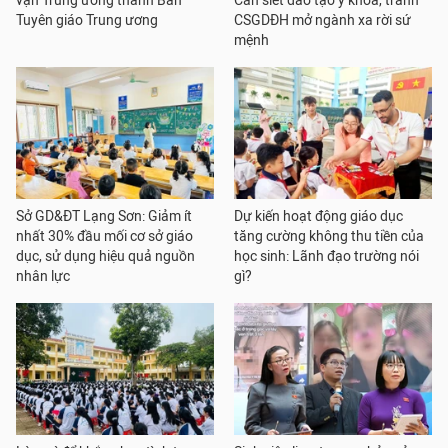
vận Trung ương thành Ban
Cần siết đào tạo y khoa, tránh
Tuyên giáo Trung ương
CSGDĐH mở ngành xa rời sứ
mệnh
Sở GD&ĐT Lạng Sơn: Giảm ít
Dự kiến hoạt động giáo dục
nhất 30% đầu mối cơ sở giáo
tăng cường không thu tiền của
dục, sử dụng hiệu quả nguồn
học sinh: Lãnh đạo trường nói
nhân lực
gì?