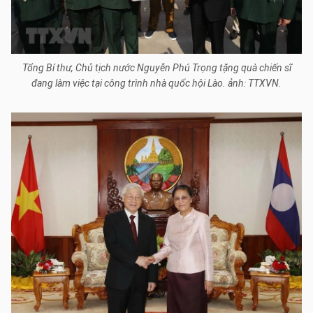
Tổng Bí thư, Chủ tịch nước Nguyễn Phú Trọng tặng quà chiến sĩ
đang làm việc tại công trình nhà quốc hội Lào. ảnh: TTXVN.