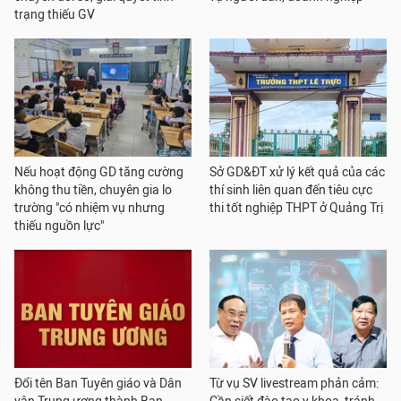
trạng thiếu GV
Nếu hoạt động GD tăng cường
Sở GD&ĐT xử lý kết quả của các
không thu tiền, chuyên gia lo
thí sinh liên quan đến tiêu cực
trường "có nhiệm vụ nhưng
thi tốt nghiệp THPT ở Quảng Trị
thiếu nguồn lực"
Đổi tên Ban Tuyên giáo và Dân
Từ vụ SV livestream phản cảm: