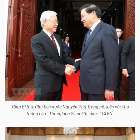
Tổng Bí thư, Chủ tịch nước Nguyễn Phú Trọng hội kiến với Thủ
tướng Lào - Thongloun Sisoulith. ảnh: TTXVN.