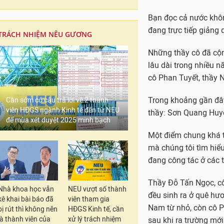
Bạn đọc cả nước khôn
đang trực tiếp giảng 
TRÁCH NHIỆM NÊU GƯƠNG
Những thầy cô đã cộng
lâu dài trong nhiều n
cô Phan Tuyết, thầy
Trong khoảng gần đây
Cần sớm có câu trả lời về 2 thành
viên HĐGS ngành Kinh tế đến từ NEU
thầy: Sơn Quang Huy
để mùa xét duyệt 2025 minh bạch
Một điểm chung khá t
mà chúng tôi tìm hiểu
đang công tác ở các 
Thầy Đỗ Tấn Ngọc, c
Nhà khoa học vẫn
NEU vượt số thành
đều sinh ra ở quê h
kê khai bài báo đã
viên tham gia
Nam từ nhỏ, còn cô P
bị rút thì không nên
HĐGS Kinh tế, cần
là thành viên của
xử lý trách nhiệm
sau khi ra trường mớ