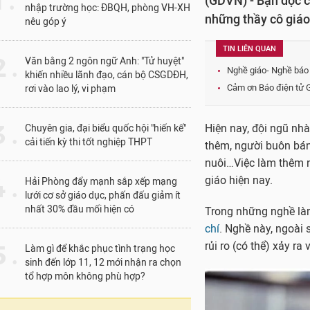
1 .
(GDVN) - Bạn đọc c
nhập trường học: ĐBQH, phòng VH-XH
những thầy cô giáo
nêu góp ý
TIN LIÊN QUAN
 .
Văn bằng 2 ngôn ngữ Anh: "Tử huyệt"
Nghề giáo- Nghề báo
khiến nhiều lãnh đạo, cán bộ CSGDĐH,
Cảm ơn Báo điện tử G
rơi vào lao lý, vi phạm
 .
Hiện nay, đội ngũ nhà
Chuyên gia, đại biểu quốc hội "hiến kế"
cải tiến kỳ thi tốt nghiệp THPT
thêm, người buôn bán
nuôi…Việc làm thêm ng
 .
giáo hiện nay.
Hải Phòng đẩy mạnh sắp xếp mạng
lưới cơ sở giáo dục, phấn đấu giảm ít
nhất 30% đầu mối hiện có
Trong những nghề làm
chí
. Nghề này, ngoài
rủi ro (có thể) xảy ra 
 .
Làm gì để khắc phục tình trạng học
sinh đến lớp 11, 12 mới nhận ra chọn
tổ hợp môn không phù hợp?