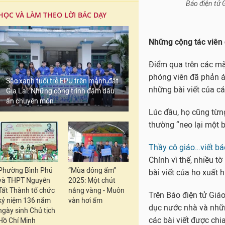
Báo điện tử 
HỌC VÀ LÀM THEO LỜI BÁC DẠY
Những cộng tác viên
Điểm qua trên các mặ
phóng viên đã phản á
Sắc xanh tuổi trẻ EPU trên mảnh đất
những bài viết của c
Gia Lai: Những công trình đậm dấu
ấn chuyên môn
Lúc đầu, họ cũng từn
thường “neo lại một 
Thầy cô giáo…viết bá
Chính vì thế, nhiều t
Phường Bình Phú
“Mùa đông ấm”
bài viết của họ xuất 
và THPT Nguyễn
2025: Một chút
Tất Thành tổ chức
nắng vàng - Muôn
Trên Báo điện tử Giáo
kỷ niệm 136 năm
vàn hơi ấm
dục nước nhà và những
ngày sinh Chủ tịch
các bài viết được chi
Hồ Chí Minh