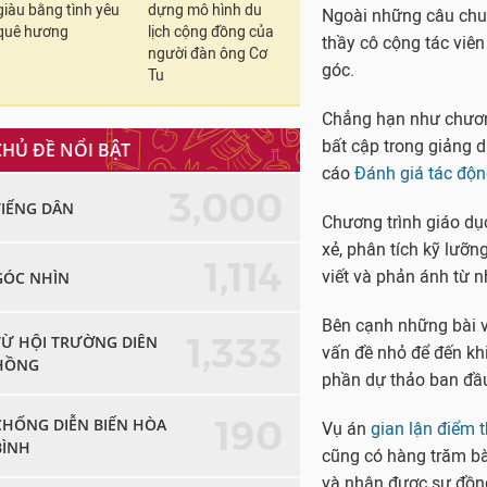
giàu bằng tình yêu
dựng mô hình du
Ngoài những câu chuy
quê hương
lịch cộng đồng của
thầy cô cộng tác viê
người đàn ông Cơ
góc.
Tu
Chẳng hạn như chương
bất cập trong giảng d
CHỦ ĐỀ NỔI BẬT
cáo
Đánh giá tác độ
3,000
TIẾNG DÂN
Chương trình giáo d
xẻ, phân tích kỹ lưỡ
1,114
viết và phản ánh từ 
GÓC NHÌN
Bên cạnh những bài vi
1,333
TỪ HỘI TRƯỜNG DIÊN
vấn đề nhỏ để đến kh
HỒNG
phần dự thảo ban đầ
190
CHỐNG DIỄN BIẾN HÒA
Vụ án
gian lận điểm t
BÌNH
cũng có hàng trăm bài
và nhận được sự đồng