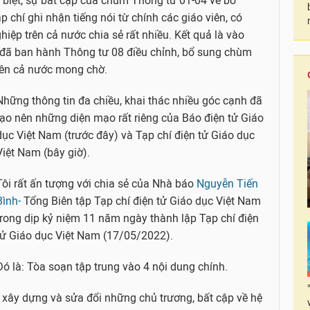
biệt, sự bất cập của chùm Thông tư 01-04 về bổ
 chí ghi nhận tiếng nói từ chính các giáo viên, có
iệp trên cả nước chia sẻ rất nhiều. Kết quả là vào
 đã ban hành Thông tư 08 điều chỉnh, bổ sung chùm
iên cả nước mong chờ.
Những thông tin đa chiều, khai thác nhiều góc cạnh đã
tạo nên những diện mạo rất riêng của Báo điện tử Giáo
dục Việt Nam (trước đây) và Tạp chí điện tử Giáo dục
Việt Nam (bây giờ).
Tôi rất ấn tượng với chia sẻ của Nhà báo
Nguyễn Tiến
Bình-
Tổng Biên tập Tạp chí điện tử Giáo dục Việt Nam
trong dịp kỷ niệm 11 năm ngày thành lập Tạp chí điện
tử Giáo dục Việt Nam (17/05/2022).
Đó là: Tòa soạn tập trung vào 4 nội dung chính.
ý xây dựng và sửa đổi những chủ trương, bất cập về hệ