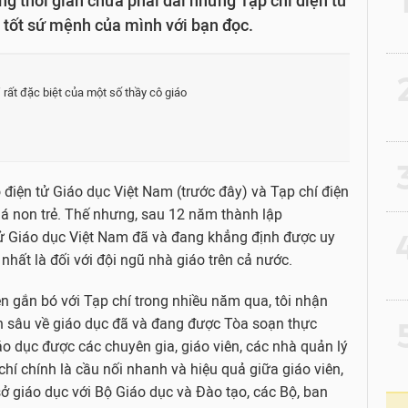
 thời gian chưa phải dài nhưng Tạp chí điện tử
 tốt sứ mệnh của mình với bạn đọc.
2
 rất đặc biệt của một số thầy cô giáo
3
 điện tử Giáo dục Việt Nam (trước đây) và Tạp chí điện
há non trẻ. Thế nhưng, sau 12 năm thành lập
4
tử Giáo dục Việt Nam đã và đang khẳng định được uy
 nhất là đối với đội ngũ nhà giáo trên cả nước.
ên gắn bó với Tạp chí trong nhiều năm qua, tôi nhận
ên sâu về giáo dục đã và đang được Tòa soạn thực
5
áo dục được các chuyên gia, giáo viên, các nhà quản lý
 chí chính là cầu nối nhanh và hiệu quả giữa giáo viên,
sở giáo dục với Bộ Giáo dục và Đào tạo, các Bộ, ban