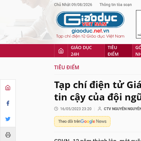
Chủ Nhật 09/08/2026
Thông tin tòa soạn
GIÁO DỤC
TIÊU
G
24H
ĐIỂM
N
TIÊU ĐIỂM
Tạp chí điện tử Gi
tin cậy của đội ng
16/05/2023 23:20
CTV NGUYỄN NGUYÊ
Theo dõi trên