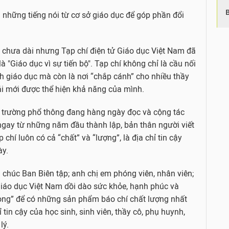
những tiếng nói từ cơ sở giáo dục để góp phần đổi
 chưa dài nhưng Tạp chí điện tử Giáo dục Việt Nam đã
 "Giáo dục vì sự tiến bộ". Tạp chí không chỉ là cầu nối
h giáo dục mà còn là nơi “chắp cánh” cho nhiều thầy
cái mới được thể hiện khả năng của mình.
t trường phổ thông đang hàng ngày đọc và cộng tác
 ngay từ những năm đầu thành lập, bản thân người viết
hí luôn có cả “chất” và “lượng”, là địa chỉ tin cậy
ày.
 chúc Ban Biên tập; anh chị em phóng viên, nhân viên;
 Giáo dục Việt Nam dồi dào sức khỏe, hạnh phúc và
trong” để có những sản phẩm báo chí chất lượng nhất
 tin cậy của học sinh, sinh viên, thầy cô, phụ huynh,
lý.