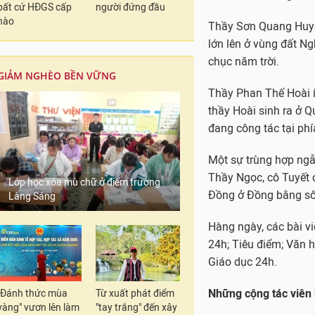
bất cứ HĐGS cấp
người đứng đầu
nào
Thầy Sơn Quang Huyế
lớn lên ở vùng đất 
chục năm trời.
GIẢM NGHÈO BỀN VỮNG
Thầy Phan Thế Hoài ít
thầy Hoài sinh ra ở 
đang công tác tại ph
Một sự trùng hợp ngẫu
Thầy Ngọc, cô Tuyết 
Lớp học xóa mù chữ ở điểm trường
Đồng ở Đồng bằng s
Làng Sáng
Hàng ngày, các bài vi
24h; Tiêu điểm; Văn h
Giáo dục 24h.
Những cộng tác viên 
"Đánh thức mùa
Từ xuất phát điểm
vàng" vươn lên làm
"tay trắng" đến xây