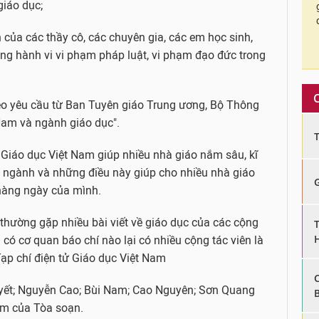
giáo dục;
n của các thầy cô, các chuyên gia, các em học sinh,
ững hành vi vi phạm pháp luật, vi phạm đạo đức trong
theo yêu cầu từ Ban Tuyên giáo Trung ương, Bộ Thông
 Nam và ngành giáo dục".
ử Giáo dục Việt Nam giúp nhiều nhà giáo nắm sâu, kĩ
 ngành và những điều này giúp cho nhiều nhà giáo
 hàng ngày của mình.
n thường gặp nhiều bài viết về giáo dục của các cộng
 có cơ quan báo chí nào lại có nhiều cộng tác viên là
Tạp chí điện tử Giáo dục Việt Nam
ết; Nguyễn Cao; Bùi Nam; Cao Nguyên; Sơn Quang
năm của Tòa soạn.