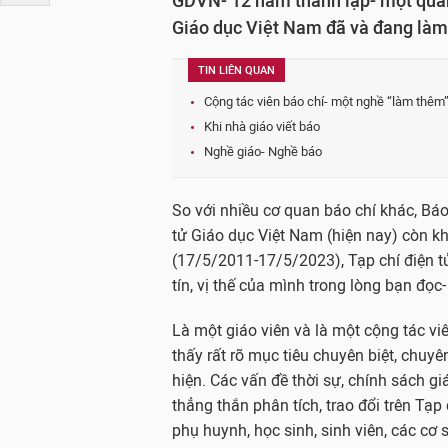
GDVN- 12 năm thành lập- một quãng
Giáo dục Việt Nam đã và đang làm
TIN LIÊN QUAN
Cộng tác viên báo chí- một nghề “làm thêm”
Khi nhà giáo viết báo
Nghề giáo- Nghề báo
So với nhiều cơ quan báo chí khác, Báo
tử Giáo dục Việt Nam (hiện nay) còn k
(17/5/2011-17/5/2023), Tạp chí điện 
tín, vị thế của mình trong lòng bạn đọc-
Là một giáo viên và là một cộng tác vi
thấy rất rõ mục tiêu chuyên biệt, chuy
hiện. Các vấn đề thời sự, chính sách gi
thẳng thắn phân tích, trao đổi trên Tạp
phụ huynh, học sinh, sinh viên, các cơ 