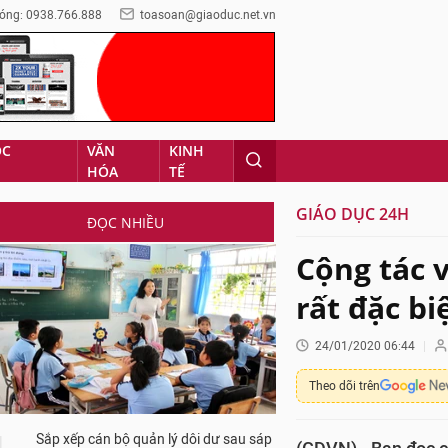
óng: 0938.766.888
toasoan@giaoduc.net.vn
ỌC
VĂN
KINH
HÓA
TẾ
GIÁO DỤC 24H
ĐỌC NHIỀU
Cộng tác 
rất đặc bi
24/01/2020 06:44
Theo dõi trên
Sắp xếp cán bộ quản lý dôi dư sau sáp