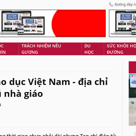
Đường dây n
ÓC
TRÁCH NHIỆM NÊU
DU
SỨC KHỎE H
HÌN
GƯƠNG
HỌC
ĐƯỜNG
áo dục Việt Nam - địa chỉ
ũ nhà giáo
N