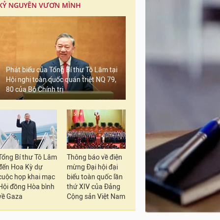
KỶ NGUYÊN VƯƠN MÌNH
Phát biểu của Tổng Bí thư Tô Lâm tại
Hội nghị toàn quốc quán triệt NQ 79,
80 của Bộ Chính trị
Tổng Bí thư Tô Lâm
Thông báo về điện
đến Hoa Kỳ dự
mừng Đại hội đại
cuộc họp khai mạc
biểu toàn quốc lần
Hội đồng Hòa bình
thứ XIV của Đảng
về Gaza
Cộng sản Việt Nam