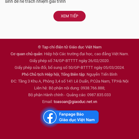
sinh để né trách nhiệm giải trình
XEM TIẾP
© Tạp chí điện tử Giáo dục Việt Nam
Cơ quan chủ quản
: Hiệp hội Các trường đại học, cao đẳng Việt Nam.
Giấy phép số 74/GP-BTTTT ngày 26/02/2020.
Giấy phép sửa đổi, bổ sung số 50/GP-BTTTT ngày 05/03/2024.
Phó Chủ tịch Hiệp hội, Tổng Biên tập
: Nguyễn Tiến Bình
ĐC: Tầng 3 Khu A, Phòng 3,4 số 141 Lê Duẩn, P.Cửa Nam, TP.Hà Nội
Liên hệ: Bộ phận nội dung: 0938.766.888;
Bộ phận Hành chính - Quảng cáo: 0987.835.033
Email:
toasoan@giaoduc.net.vn