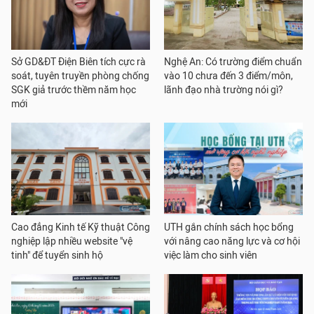
Sở GD&ĐT Điện Biên tích cực rà
Nghệ An: Có trường điểm chuẩn
soát, tuyên truyền phòng chống
vào 10 chưa đến 3 điểm/môn,
SGK giả trước thềm năm học
lãnh đạo nhà trường nói gì?
mới
Cao đẳng Kinh tế Kỹ thuật Công
UTH gắn chính sách học bổng
nghiệp lập nhiều website "vệ
với nâng cao năng lực và cơ hội
tinh" để tuyển sinh hộ
việc làm cho sinh viên