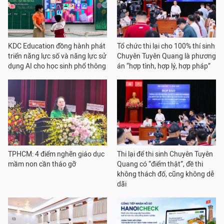
KDC Education đồng hành phát
Tổ chức thi lại cho 100% thí sinh
triển năng lực số và năng lực sử
Chuyên Tuyên Quang là phương
dụng AI cho học sinh phổ thông
án “hợp tình, hợp lý, hợp pháp”
TPHCM: 4 điểm nghẽn giáo dục
Thi lại để thi sinh Chuyên Tuyên
mầm non cần tháo gỡ
Quang có “điểm thật”, đề thi
không thách đố, cũng không dễ
dãi